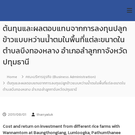
S
R
k
ม
ห
i
M
า
p
U
วิ
ต้นทุนและผลตอบแทนจากการลงทุนปลูก
t
T
ท
o
ย
ข้าวแบบหว่านน้ำตมในพื้นที่แต่ละขนาดใน
T
c
า
R
o
ลั
ตำบลบึงทองหลาง อำเภอลำลูกกาจังหวัด
e
ย
n
เ
ปทุมธานี
s
t
ท
e
e
ค
n
a
โ
Home
คณะบริหารธุรกิจ (Business Administration)
t
น
r
ต้นทุนและผลตอบแทนจากการลงทุนปลูกข้าวแบบหว่านน้ำตมในพื้นที่แต่ละขนาดใน
โ
c
ตำบลบึงทองหลาง อำเภอลำลูกกาจังหวัดปทุมธานี
ล
h
ยี
ร
R
า
e
ช
2011/08/01
thanyaluk
p
ม
ง
o
Cost and return on investment from different rice farms with
ค
s
Wannamtom at Baungthonglang, Lumloogka, Pathumthanee
ล