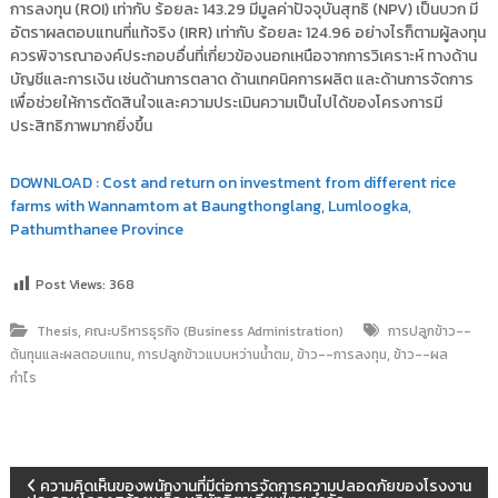
การลงทุน (ROI) เท่ากับ ร้อยละ 143.29 มีมูลค่าปัจจุบันสุทธิ (NPV) เป็นบวก มี
อัตราผลตอบแทนที่แท้จริง (IRR) เท่ากับ ร้อยละ 124.96 อย่างไรก็ตามผู้ลงทุน
ควรพิจารณาองค์ประกอบอื่นที่เกี่ยวข้องนอกเหนือจากการวิเคราะห์ ทางด้าน
บัญชีและการเงิน เช่นด้านการตลาด ด้านเทคนิคการผลิต และด้านการจัดการ
เพื่อช่วยให้การตัดสินใจและความประเมินความเป็นไปได้ของโครงการมี
ประสิทธิภาพมากยิ่งขึ้น
DOWNLOAD : Cost and return on investment from different rice
farms with Wannamtom at Baungthonglang, Lumloogka,
Pathumthanee Province
Post Views:
368
,
Thesis
คณะบริหารธุรกิจ (Business Administration)
การปลูกข้าว--
,
,
,
ต้นทุนและผลตอบแทน
การปลูกข้าวแบบหว่านน้ำตม
ข้าว--การลงทุน
ข้าว--ผล
กำไร
แ
ความคิดเห็นของพนักงานที่มีต่อการจัดการความปลอดภัยของโรงงาน