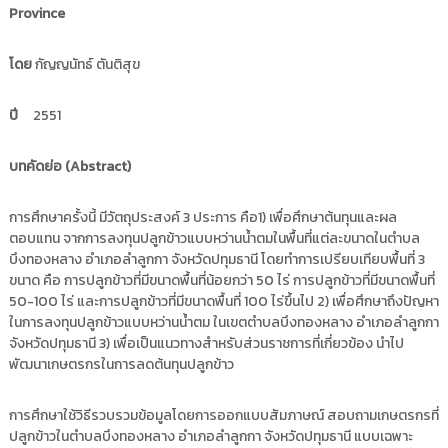
i
Province
ธั
ญ
t
บุ
o
โดย
กัญญนัทธ์ ตันติสุข
รี
r
y
ปี
2551
:
ค
บทคัดย่อ (
Abstract)
ลั
ง
การศึกษาครั้งนี้ มีวัตถุประสงค์ 3 ประการ คือ1) เพื่อศึกษาต้นทุนและผล
ข้
ตอบแทน จากการลงทุนปลูกข้าวแบบหว่านน้ำตมในพื้นที่แต่ละขนาดในตำบล
อ
บึงทองหลาง อำเภอลำลูกกา จังหวัดปทุมธานี โดยทำการเปรียบเทียบพื้นที่ 3
มู
ขนาด คือ การปลูกข้าวที่มีขนาดพื้นที่น้อยกว่า 50 ไร่ การปลูกข้าวที่มีขนาดพื้นที่
ล
50-100 ไร่ และการปลูกข้าวที่มีขนาดพื้นที่ 100 ไร่ขึ้นไป 2) เพื่อศึกษาถึงปัญหา
ในการลงทุนปลูกข้าวแบบหว่านน้ำตม ในเขตตำบลบึงทองหลาง อำเภอลำลูกกา
ง
จังหวัดปทุมธานี 3) เพื่อเป็นแนวทางสำหรับส่วนราชการที่เกี่ยวข้อง นำไป
า
พัฒนาเกษตรกรในการลดต้นทุนปลูกข้าว
น
วิ
การศึกษาใช้วิธีรวบรวมข้อมูลโดยการออกแบบสัมภาษณ์ สอบถามเกษตรกรที่
จั
ปลูกข้าวในตำบลบึงทองหลาง อำเภอลำลูกกา จังหวัดปทุมธานี แบบเฉพาะ
ย