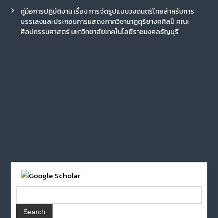
คู่มือการปฏิบัติงาน เรื่อง การจัดรูปแบบวงดนตรีไทยสำหรับการ
บรรเลงและประกอบการแสดงภาควิชานาฏดุริยางคศิลป์ คณะ
ศิลปกรรมศาสตร์ มหาวิทยาลัยเทคโนโลยีราชมงคลธัญบุรี