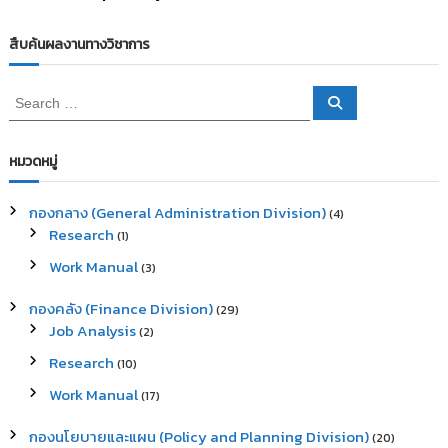
สืบค้นผลงานทางวิชาการ
S
S
e
e
a
a
r
c
r
หมวดหมู่
h
c
h
กองกลาง (General Administration Division)
(4)
f
Research
(1)
o
r
Work Manual
(3)
:
กองคลัง (Finance Division)
(29)
Job Analysis
(2)
Research
(10)
Work Manual
(17)
กองนโยบายและแผน (Policy and Planning Division)
(20)