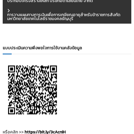
ประกอบโครงสร้างเหล็ก บริษัทอิตาเลียนไทย จำกัด
น
การวางแผนทางการเงินเพื่อการเกษียณอายุสำหรับข้าราชการสังกัด
มหาวิทยาลัยเทคโนโลยีราชมงคลธัญบุรี
ะ
แ
แบบประเมินความพึงพอใจการใช้งานคลังข้อมูล
น
ว
เ
รื่
อ
ง
หรือคลิก >>
https://bit.ly/3cAcniH