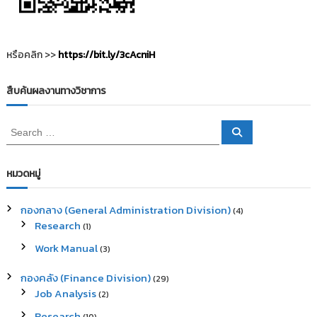
หรือคลิก >>
https://bit.ly/3cAcniH
สืบค้นผลงานทางวิชาการ
S
S
e
e
a
a
r
c
r
หมวดหมู่
h
c
h
กองกลาง (General Administration Division)
(4)
f
Research
(1)
o
r
Work Manual
(3)
:
กองคลัง (Finance Division)
(29)
Job Analysis
(2)
Research