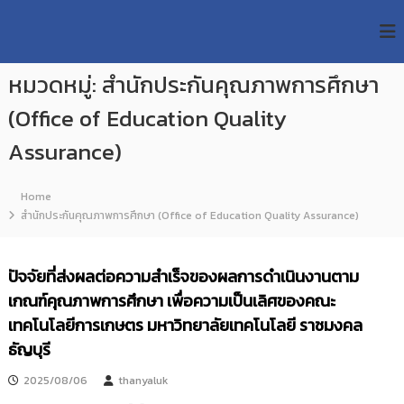
S
R
k
ม
ห
i
M
า
p
U
วิ
หมวดหมู่:
สำนักประกันคุณภาพการศึกษา
t
T
ท
o
ย
(Office of Education Quality
T
c
า
R
o
ลั
Assurance)
e
ย
n
เ
s
t
ท
e
Home
e
ค
n
สำนักประกันคุณภาพการศึกษา (Office of Education Quality Assurance)
a
โ
t
น
r
โ
c
ล
ปัจจัยที่ส่งผลต่อความสำเร็จของผลการดำเนินงานตาม
h
ยี
เกณฑ์คุณภาพการศึกษา เพื่อความเป็นเลิศของคณะ
ร
R
า
เทคโนโลยีการเกษตร มหาวิทยาลัยเทคโนโลยี ราชมงคล
e
ช
ธัญบุรี
p
ม
ง
o
2025/08/06
thanyaluk
ค
s
ล