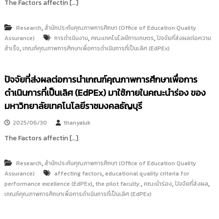
The Factors affectin […]
i
ธั
ญ
t
บุ
,
Research
สำนักประกันคุณภาพการศึกษา (Office of Education Quality
o
รี
,
,
Assurance)
การดำเนินงาน
คณะเทคโนโลยีการเกษตร
ปัจจัยที่ส่งผลต่อความ
r
,
สำเร็จ
เกณฑ์คุณภาพการศึกษาเพื่อการดำเนินการที่เป็นเลิศ (EdPEx)
y
:
ค
ปัจจัยที่ส่งผลต่อการนำเกณฑ์คุณภาพการศึกษาเพื่อการ
ลั
ดำเนินการที่เป็นเลิศ (EdPEx) มาใช้ภายในคณะนำร่อง ของ
ง
มหาวิทยาลัยเทคโนโลยีราชมงคลธัญบุรี
ข้
อ
2025/06/30
thanyaluk
มู
The Factors affectin […]
ล
ง
,
Research
สำนักประกันคุณภาพการศึกษา (Office of Education Quality
า
,
Assurance)
affecting factors
educational quality criteria for
น
,
,
,
,
performance excellence (EdPEx)
the pilot faculty.
คณะนำร่อง
ปัจจัยที่ส่งผล
วิ
เกณฑ์คุณภาพการศึกษาเพื่อการดำเนินการที่เป็นเลิศ (EdPEx)
จั
ย