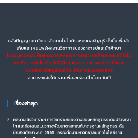
คลังปัญญามหาวิทยาลัยเทคโนโลยีราชมงคลธัญบุรี ตั้งขึ้นเพื่อจัด
เก็บและเผยแพร่ผลงานวิชาการของอาจารย์และนักศึกษา
โดยมุ่งหวังเพื่อเป็นแหล่งทรัพยากรสารสนเทศอิเล็กทรอนิกส์ที่ใช้ใน
การศึกษาเท่านั้น ห้ามมิให้ใช้ไปในทางแสวงหาผลกำไร ซึ่งหาก
พบเห็นว่ามีข้อมูลใด อันจะเป็นการละเมิดลิขสิทธิ์
สามารถแจ้งให้ทราบเพื่อจะเร่งแก้ไขโดยทันที!
เรื่องล่าสุด
ผลงานเชิงวิเคราะห์ การวิเคราะห์ช่องว่างของหลักสูตรระดับปริญญา
โท และข้อเสนอแนวทางพัฒนาตามเกณฑ์มาตรฐานหลักสูตรระดับ
บัณฑิตศึกษา พ.ศ. 2565 : กรณีศึกษามหาวิทยาลัยเทคโนโลยีราช