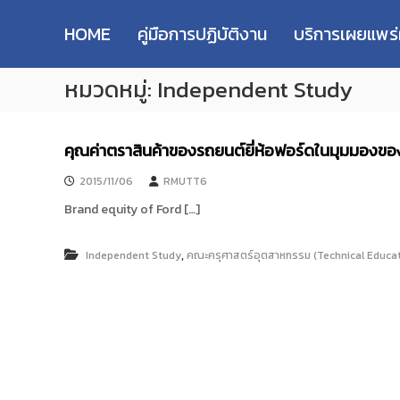
R
S
ม
M
k
ห
HOME
คู่มือการปฏิบัติงาน
บริการเผยแพร
i
า
U
p
วิ
T
หมวดหมู่:
Independent Study
t
ท
T
o
ย
R
c
า
e
o
ลั
คุณค่าตราสินค้าของรถยนต์ยี่ห้อฟอร์ดในมุมมองขอ
s
n
ย
e
t
เ
2015/11/06
RMUTT6
e
ท
a
Brand equity of Ford […]
n
ค
r
t
โ
c
น
,
Independent Study
คณะครุศาสตร์อุตสาหกรรม (Technical Educa
h
โ
R
ล
e
ยี
p
ร
า
o
ช
s
ม
i