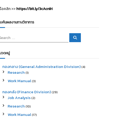
รือคลิก >>
https://bit.ly/3cAcniH
ืบค้นผลงานทางวิชาการ
S
e
a
r
c
มวดหมู่
h
กองกลาง (General Administration Division)
(4)
Research
(1)
Work Manual
(3)
กองคลัง (Finance Division)
(29)
Job Analysis
(2)
Research
(10)
Work Manual
(17)