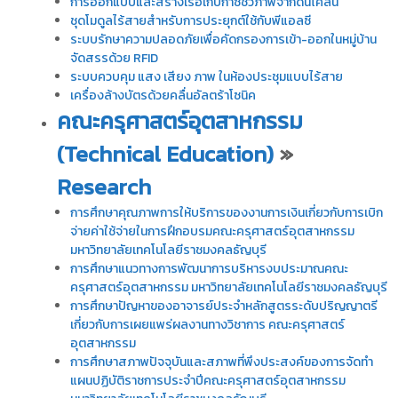
การออกแบบและสร้างเรือเก็บก๊าซชีวภาพจากดินโคลน
ชุดโมดูลไร้สายสำหรับการประยุกต์ใช้กับพีแอลซี
ระบบรักษาความปลอดภัยเพื่อคัดกรองการเข้า-ออกในหมู่บ้าน
จัดสรรด้วย RFID
ระบบควบคุม แสง เสียง ภาพ ในห้องประชุมแบบไร้สาย
เครื่องล้างบัตรด้วยคลื่นอัลตร้าโซนิค
คณะครุศาสตร์อุตสาหกรรม
(Technical Education)
»
Research
การศึกษาคุณภาพการให้บริการของงานการเงินเกี่ยวกับการเบิก
จ่ายค่าใช้จ่ายในการฝึกอบรมคณะครุศาสตร์อุตสาหกรรม
มหาวิทยาลัยเทคโนโลยีราชมงคลธัญบุรี
การศึกษาแนวทางการพัฒนาการบริหารงบประมาณคณะ
ครุศาสตร์อุตสาหกรรม มหาวิทยาลัยเทคโนโลยีราชมงคลธัญบุรี
การศึกษาปัญหาของอาจารย์ประจำหลักสูตรระดับปริญญาตรี
เกี่ยวกับการเผยแพร่ผลงานทางวิชาการ คณะครุศาสตร์
อุตสาหกรรม
การศึกษาสภาพปัจจุบันและสภาพที่พึงประสงค์ของการจัดทำ
แผนปฏิบัติราชการประจำปีคณะครุศาสตร์อุตสาหกรรม