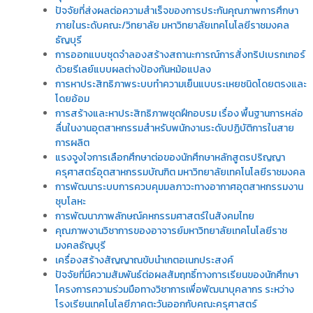
ปัจจัยที่ส่งผลต่อความสำเร็จของการประกันคุณภาพการศึกษา
ภายในระดับคณะ/วิทยาลัย มหาวิทยาลัยเทคโนโลยีราชมงคล
ธัญบุรี
การออกแบบชุดจำลองสร้างสถานะการณ์การสั่งทริปเบรกเกอร์
ด้วยรีเลย์แบบผลต่างป้องกันหม้อแปลง
การหาประสิทธิภาพระบบทำความเย็นแบบระเหยชนิดโดยตรงและ
โดยอ้อม
การสร้างและหาประสิทธิภาพชุดฝึกอบรม เรื่อง พื้นฐานการหล่อ
ลื่นในงานอุตสาหกรรมสำหรับพนักงานระดับปฏิบัติการในสาย
การผลิต
แรงจูงใจการเลือกศึกษาต่อของนักศึกษาหลักสูตรปริญญา
ครุศาสตร์อุตสาหกรรมบัณฑิต มหาวิทยาลัยเทคโนโลยีราชมงคล
การพัฒนาระบบการควบคุมมลภาวะทางอากาศอุตสาหกรรมงาน
ชุบโลหะ
การพัฒนาภาพลักษณ์คหกรรมศาสตร์ในสังคมไทย
คุณภาพงานวิชาการของอาจารย์มหาวิทยาลัยเทคโนโลยีราช
มงคลธัญบุรี
เครื่องสร้างสัญญาณขับนำเกตอเนกประสงค์
ปัจจัยที่มีความสัมพันธ์ต่อผลสัมฤทธิ์ทางการเรียนของนักศึกษา
โครงการความร่วมมือทางวิชาการเพื่อพัฒนาบุคลากร ระหว่าง
โรงเรียนเทคโนโลยีภาคตะวันออกกับคณะครุศาสตร์