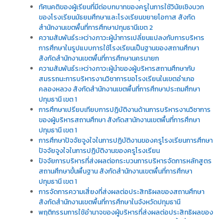
ทัศนคติของผู้เรียนที่มีต่อบทบาทของครูในการใช้วินัยเชิงบวก
ของโรงเรียนมัธยมศึกษาและโรงเรียนขยายโอกาส สังกัด
สำนักงานเขตพื้นที่การศึกษาปทุมธานีเขต 2
ความสัมพันธ์ระหว่างภาวะผู้นำการเปลี่ยนแปลงกับการบริหาร
การศึกษาในรูปแบบการใช้โรงเรียนเป็นฐานของสถานศึกษา
สังกัดสำนักงานเขตพื้นที่การศึกษานครนายก
ความสัมพันธ์ระหว่างภาวะผู้นำของผู้บริหารสถานศึกษากับ
สมรรถนะการบริหารงานวิชาการขอโรงเรียนในเขตอำเภอ
คลองหลวง สังกัดสำนักงานเขตพื้นที่การศึกษาประถมศึกษา
ปทุมธานี เขต 1
การศึกษาเปรียบเทียบการปฏิบัติงานด้านการบริหารงานวิชาการ
ของผู้บริหารสถานศึกษา สังกัดสานักงานเขตพื้นที่การศึกษา
ปทุมธานี เขต 1
การศึกษาปัจจัยจูงใจในการปฏิบัติงานของครูโรงเรียนการศึกษา
ปัจจัยจูงใจในการปฏิบัติงานของครูโรงเรียน
ปัจจัยการบริหารที่ส่งผลต่อกระบวนการบริหารจัดการหลักสูตร
สถานศึกษาขั้นพื้นฐาน สังกัดสำนักงานเขตพื้นที่การศึกษา
ปทุมธานี เขต 1
การจัดการความเสี่ยงที่ส่งผลต่อประสิทธิผลของสถานศึกษา
สังกัดสำนักงานเขตพื้นที่การศึกษาในจังหวัดปทุมธานี
พฤติกรรมการใช้อำนาจของผู้บริหารที่ส่งผลต่อประสิทธิผลของ