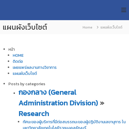
S
R
k
ม
ห
i
M
า
p
U
วิ
แผนผังเว็บไซต์
t
Home
แผนผังเว็บไซต์
T
ท
o
ย
T
c
า
R
o
ลั
หน้า
e
ย
n
เ
HOME
s
t
ท
ติดต่อ
e
e
ค
เผยแพร่ผลงานทางวิชาการ
n
a
โ
แผนผังเว็บไซต์
t
น
r
โ
Posts by categories
c
ล
กองกลาง (General
h
ยี
ร
R
Administration Division)
»
า
e
ช
Research
p
ม
ง
o
ทัศนะของผู้บริหารที่มีต่อสมรรถนะของผู้ปฏิบัติงานเลขานุการ ใน
ค
s
ล
มหาวิทยาลัยเทคโนโลยีราชมงคลธัญบุรี