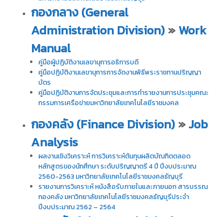
i
ธั
กองกลาง (General
ญ
t
บุ
Administration Division)
»
Work
o
รี
r
Manual
y
คู่มือผู้ปฏิบัติงานเลขานุการอธิการบดี
:
คู่มือปฏิบัติงานเลขานุการการจัดงานพิธีพระราชทานปริญญา
ค
บัตร
ลั
คู่มือปฏิบัติงานการจัดประชุมและการทำรายงานการประชุมคณะ
ง
กรรมการเครือข่ายมหาวิทยาลัยเทคโนโลยีราชมงคล
ข้
กองคลัง (Finance Division)
»
Job
อ
มู
Analysis
ล
ผลงานเชิงวิเคราะห์ การวิเคราะห์ต้นทุนผลิตบัณฑิตตลอด
ง
หลักสูตรของนักศึกษา ระดับปริญญาตรี 4 ปี ปีงบประมาณ
า
2560-2563 มหาวิทยาลัยเทคโนโลยีราชมงคลธัญบุรี
น
รายงานการวิเคราะห์ หนังสือรับภายในและภายนอก สารบรรณ
วิ
กองคลัง มหาวิทยาลัยเทคโนโลยีราชมงคลธัญบุรีประจำ
จั
ปีงบประมาณ 2562 – 2564
ย