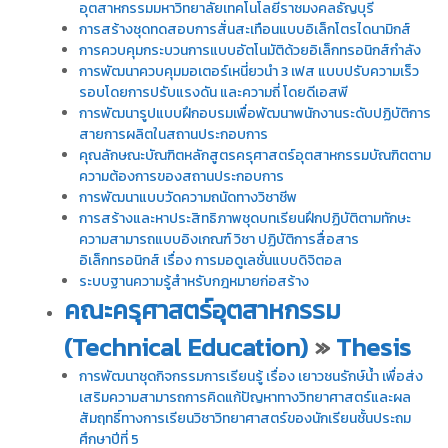
อุตสาหกรรมมหาวิทยาลัยเทคโนโลยีราชมงคลธัญบุรี
การสร้างชุดทดสอบการสั่นสะเทือนแบบอิเล็กโตรไดนามิกส์
การควบคุมกระบวนการแบบอัตโนมัติด้วยอิเล็กทรอนิกส์กำลัง
การพัฒนาควบคุมมอเตอร์เหนี่ยวนำ 3 เฟส แบบปรับความเร็ว
รอบโดยการปรับแรงดัน และความถี่ โดยดีเอสพี
การพัฒนารูปแบบฝึกอบรมเพื่อพัฒนาพนักงานระดับปฏิบัติการ
สายการผลิตในสถานประกอบการ
คุณลักษณะบัณฑิตหลักสูตรครุศาสตร์อุตสาหกรรมบัณฑิตตาม
ความต้องการของสถานประกอบการ
การพัฒนาแบบวัดความถนัดทางวิชาชีพ
การสร้างและหาประสิทธิภาพชุดบทเรียนฝึกปฏิบัติตามทักษะ
ความสามารถแบบอิงเกณฑ์ วิชา ปฏิบัติการสื่อสาร
อิเล็กทรอนิกส์ เรื่อง การมอดูเลชั่นแบบดิจิตอล
ระบบฐานความรู้สำหรับกฎหมายก่อสร้าง
คณะครุศาสตร์อุตสาหกรรม
(Technical Education)
»
Thesis
การพัฒนาชุดกิจกรรมการเรียนรู้ เรื่อง เยาวชนรักษ์น้ำ เพื่อส่ง
เสริมความสามารถการคิดแก้ปัญหาทางวิทยาศาสตร์และผล
สัมฤทธิ์ทางการเรียนวิชาวิทยาศาสตร์ของนักเรียนชั้นประถม
ศึกษาปีที่ 5