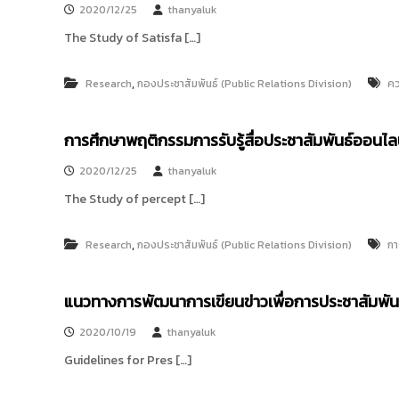
ง
2020/12/25
thanyaluk
t
ค
o
The Study of Satisfa […]
ล
r
ธั
y
ญ
,
Research
กองประชาสัมพันธ์ (Public Relations Division)
คว
บุ
:
รี
ค
การศึกษาพฤติกรรมการรับรู้สื่อประชาสัมพันธ์ออนไ
ลั
ง
2020/12/25
thanyaluk
ข้
The Study of percept […]
อ
มู
,
Research
กองประชาสัมพันธ์ (Public Relations Division)
กา
ล
ง
า
แนวทางการพัฒนาการเขียนข่าวเพื่อการประชาสัมพัน
น
วิ
2020/10/19
thanyaluk
จั
Guidelines for​ Pres […]
ย