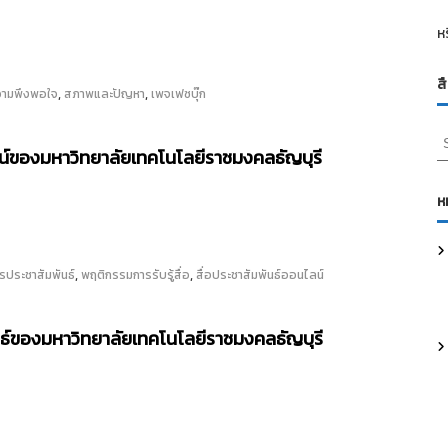
ห
ส
,
,
ามพึงพอใจ
สภาพและปัญหา
เพจเฟซบุ๊ก
S
ลน์ของมหาวิทยาลัยเทคโนโลยีราชมงคลธัญบุรี
e
a
r
ห
c
h
f
,
,
รประชาสัมพันธ์
พฤติกรรมการรับรู้สื่อ
สื่อประชาสัมพันธ์ออนไลน์
o
r
:
ธ์ของมหาวิทยาลัยเทคโนโลยีราชมงคลธัญบุรี