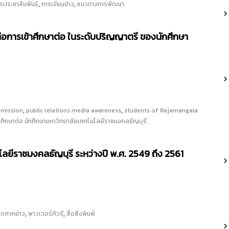
,
,
รประชาสัมพันธ์
การเขียนข่าว
แนวทางการพัฒนา
ลต่อการเข้าศึกษาต่อ ในระดับปริญญาตรี ของนักศึกษา
,
,
mission
public relations media awareness
students of Rajamangala
เข้าศึกษาต่อ นักศึกษามหาวิทยาลัยเทคโนโลยีราชมงคลธัญบุรี
ราชมงคลธัญบุรี ระหว่างปี พ.ศ. 2549 ถึง 2561
,
,
ตภาคข่าว
พาวเวอร์คิวรี
สื่อสิ่งพิมพ์