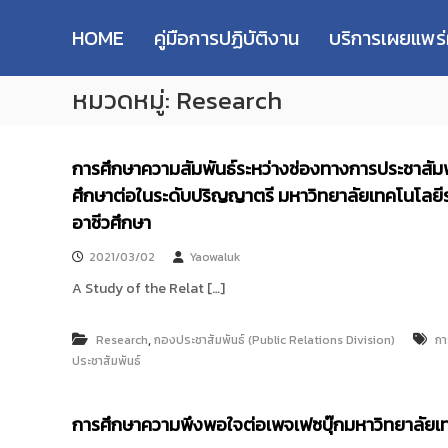
R
S
ม
M
k
ห
HOME
คู่มือการปฏิบัติงาน
บริการเผยแพร
i
า
U
p
วิ
T
หมวดหมู่:
Research
t
ท
T
o
ย
R
c
า
e
o
ลั
การศึกษาความสัมพันธ์ระหว่างช่องทางการประชาสัมพ
s
n
ย
ศึกษาต่อในระดับปริญญาตรี มหาวิทยาลัยเทคโนโลยี
e
t
เ
e
อาชีวศึกษา
ท
a
n
ค
r
2021/03/02
Yaowaluk
t
โ
c
น
A Study of the Relat […]
h
โ
R
ล
,
e
Research
กองประชาสัมพันธ์ (Public Relations Division)
กา
ยี
ประชาสัมพันธ์
p
ร
า
o
ช
s
การศึกษาความพึงพอใจต่อเพจเฟซบุ๊กมหาวิทยาลัยเ
ม
i