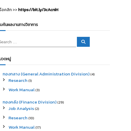
รือคลิก >>
https://bit.ly/3cAcniH
ืบค้นผลงานทางวิชาการ
S
e
a
r
c
มวดหมู่
h
กองกลาง (General Administration Division)
(4)
Research
(1)
Work Manual
(3)
กองคลัง (Finance Division)
(29)
Job Analysis
(2)
Research
(10)
Work Manual
(17)