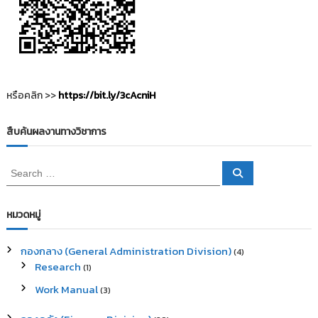
หรือคลิก >>
https://bit.ly/3cAcniH
สืบค้นผลงานทางวิชาการ
S
S
e
e
a
a
r
c
r
หมวดหมู่
h
c
h
กองกลาง (General Administration Division)
(4)
f
Research
(1)
o
r
Work Manual
(3)
: