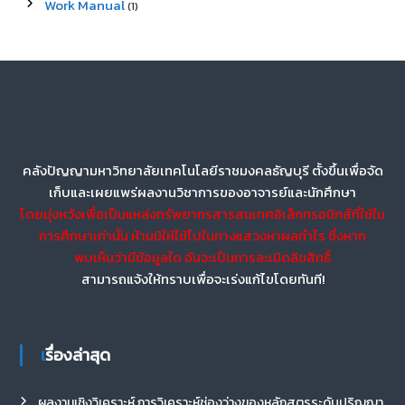
Work Manual
(1)
คลังปัญญามหาวิทยาลัยเทคโนโลยีราชมงคลธัญบุรี ตั้งขึ้นเพื่อจัด
เก็บและเผยแพร่ผลงานวิชาการของอาจารย์และนักศึกษา
โดยมุ่งหวังเพื่อเป็นแหล่งทรัพยากรสารสนเทศอิเล็กทรอนิกส์ที่ใช้ใน
การศึกษาเท่านั้น ห้ามมิให้ใช้ไปในทางแสวงหาผลกำไร ซึ่งหาก
พบเห็นว่ามีข้อมูลใด อันจะเป็นการละเมิดลิขสิทธิ์
สามารถแจ้งให้ทราบเพื่อจะเร่งแก้ไขโดยทันที!
เรื่องล่าสุด
ผลงานเชิงวิเคราะห์ การวิเคราะห์ช่องว่างของหลักสูตรระดับปริญญา