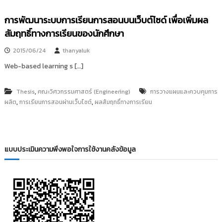
i
ธั
ญ
t
การพัฒนาระบบการเรียนการสอนบนเว็บต์ไซด์ เพื่อเพิ่มผล
บุ
o
สัมฤทธิ์ทางการเรียนของนักศึกษา
รี
r
2015/06/24
thanyaluk
y
:
Web-based learning s […]
ค
ลั
,
Thesis
คณะวิศวกรรมศาสตร์ (Engineering)
การวางแผนและควบคุมการ
ง
,
,
ผลิต
การเรียนการสอนผ่านเว็บไซต์
ผลสัมฤทธิ์ทางการเรียน
ข้
อ
มู
ล
แบบประเมินความพึงพอใจการใช้งานคลังข้อมูล
ง
า
น
วิ
จั
ย