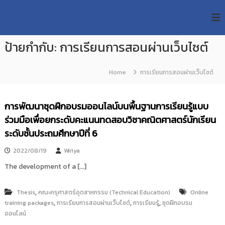
S
R
k
ม
ห
i
M
า
p
U
วิ
ป้ายกำกับ:
การเรียนการสอนผ่านเว็บไซต์
t
T
ท
o
ย
T
c
า
Home
การเรียนการสอนผ่านเว็บไซต์
R
o
ลั
e
ย
n
เ
s
t
การพัฒนาชุดฝึกอบรมออนไลน์บนพื้นฐานการเรียนรู้แบบ
ท
e
e
ค
ร่วมมือเพื่อยกระดับคะแนนทดสอบวิชาคณิตศาสตร์นักเรียน
n
a
โ
t
ระดับชั้นประถมศึกษาปีที่ 6
น
r
โ
c
ล
2022/08/19
Wiriya
h
ยี
The development of a […]
ร
R
า
e
ช
,
Thesis
คณะครุศาสตร์อุตสาหกรรม (Technical Education)
Online
p
ม
,
,
,
training packages
การเรียนการสอนผ่านเว็บไซต์
การเรียนรู้
ชุดฝึกอบรม
ง
o
ออนไลน์
ค
s
ล