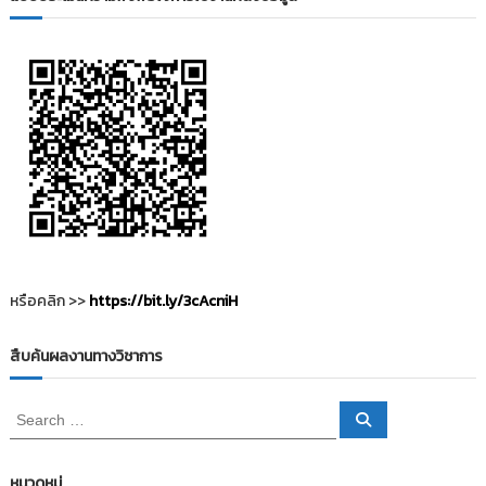
i
ธั
ญ
t
บุ
o
รี
r
y
:
ค
ลั
ง
ข้
อ
มู
หรือคลิก >>
https://bit.ly/3cAcniH
ล
ง
สืบค้นผลงานทางวิชาการ
า
น
S
S
วิ
e
e
a
a
จั
r
c
r
ย
หมวดหมู่