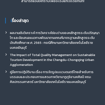
สามารถแจ้งให้ทราบเพื่อจะเร่งแก้ไขโดยทันที!
เรื่องล่าสุด
ผลงานเชิงวิเคราะห์ การวิเคราะห์ช่องว่างของหลักสูตรระดับปริญญา
โท และข้อเสนอแนวทางพัฒนาตามเกณฑ์มาตรฐานหลักสูตรระดับ
บัณฑิตศึกษา พ.ศ. 2565 : กรณีศึกษามหาวิทยาลัยเทคโนโลยีราช
มงคลธัญบุรี
The Impact of Total Quality Management on Sustainable
Tourism Development in the Chengdu-Chongqing Urban
Agglomeration
คู่มือการปฏิบัติงาน เรื่อง การจัดรูปแบบวงดนตรีไทยสำหรับการ
บรรเลงและประกอบการแสดงภาควิชานาฏดุริยางคศิลป์ คณะ
ศิลปกรรมศาสตร์ มหาวิทยาลัยเทคโนโลยีราชมงคลธัญบุรี