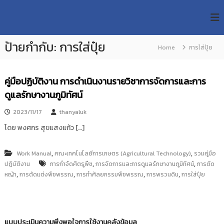
S
R
k
ม
ห
i
M
า
p
U
วิ
ป้ายกำกับ:
การใส่ปุ๋ย
t
Home
การใส่ปุ๋ย
T
ท
o
ย
T
c
า
R
o
ลั
คู่มือปฏิบัติงาน การดำเนินงานรายวิชาการจัดการและการ
e
ย
n
ดูแลรักษางานภูมิทัศน์
เ
s
t
ท
e
e
2023/11/17
thanyaluk
ค
n
a
โ
โดย พงศกร สุขแสงแก้ว […]
t
น
r
โ
c
ล
,
,
Work Manual
คณะเทคโนโลยีการเกษตร (Agricultural Technology)
รวมคู่มือ
h
ยี
,
,
ปฏิบัติงาน
การกำจัดศัตรูพืช
การจัดการและการดูแลรักษางานภูมิทัศน์
การตัด
ร
R
,
,
,
,
หญ้า
การตัดแต่งพืชพรรณ
การทำศัลยกรรมพืชพรรณ
การพรวนดิน
การใส่ปุ๋ย
า
e
ช
p
ม
ง
o
ค
s
แบบประเมินความพึงพอใจการใช้งานคลังข้อมูล
ล