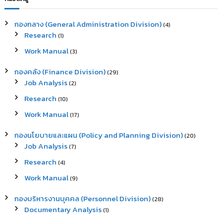
h
c
h
กองกลาง (General Administration Division)
(4)
f
Research
(1)
o
r
Work Manual
(3)
:
กองคลัง (Finance Division)
(29)
Job Analysis
(2)
Research
(10)
Work Manual
(17)
กองนโยบายและแผน (Policy and Planning Division)
(20)
Job Analysis
(7)
Research
(4)
Work Manual
(9)
กองบริหารงานบุคคล (Personnel Division)
(28)
Documentary Analysis
(1)