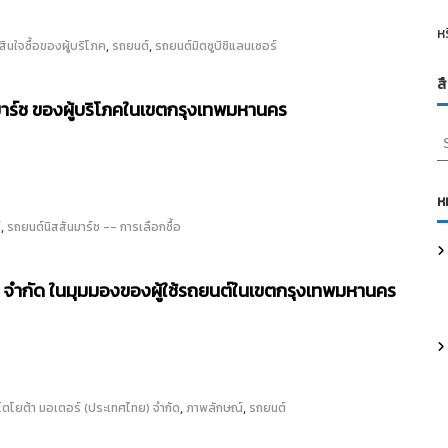
ห
,
,
สินใจซื้อของผู้บริโภค
รถยนต์
รถยนต์มิตซูบิชิแลนเซอร์
ส
 มาร์ช ของผู้บริโภคในเขตกรุงเทพมหานคร
S
e
a
r
ห
c
,
์
รถยนต์นิสสันมาร์ช -- การเลือกซื้อ
h
f
o
) จำกัด ในมุมมองของผู้ใช้รถยนต์ในเขตกรุงเทพมหานคร
r
:
,
,
 โตโยต้า มอเตอร์ (ประเทศไทย) จำกัด
ภาพลักษณ์
รถยนต์