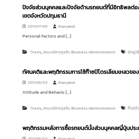
ษ
ปัจจัยส่วนบุคคลและปัจจัยด้านรถยนต์ที่มีอิทธิพลต่อ
ณ์
ข
เขตจังหวัดปทุมธานี
อ
ง
2011/07/09
thanyaluk
บ
ริ
Personal Factors and […]
ษั
ท
โ
,
Thesis
คณะบริหารธุรกิจ (Business Administration)
มิตซูบิช
ต
โ
ย
ทัศนคติและพฤติกรรมการใช้ก๊าซปิโตรเลียมเหลวของร
ต้
า
2011/06/03
thanyaluk
ม
อ
Attitude and Behavio […]
เ
ต
อ
,
Thesis
คณะบริหารธุรกิจ (Business Administration)
ก๊าซปิ
ร์
(
ป
พฤติกรรมหลังการซื้อรถยนต์นั่งส่วนบุคคลญี่ปุ่นประ
ร
ะ
2011/06/03
thanyaluk