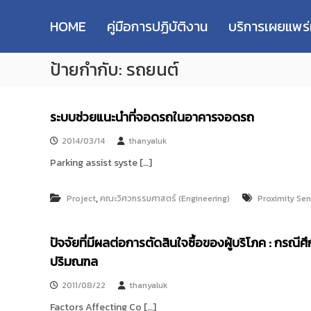
R
S
ม
M
k
ห
HOME
คู่มือการปฏิบัติงาน
บริการเผยแพร
i
า
U
p
วิ
T
ป้ายกำกับ:
รถยนต์
t
ท
T
o
ย
R
c
า
e
o
ลั
ระบบช่วยแนะนำที่จอดรถในอาคารจอดรถ
s
n
ย
e
t
เ
2014/03/14
thanyaluk
e
ท
a
Parking assist syste […]
n
ค
r
t
โ
c
น
,
Project
คณะวิศวกรรมศาสตร์ (Engineering)
Proximity Se
h
โ
R
ล
e
ปัจจัยที่มีผลต่อการตัดสินใจซื้อของผู้บริโภค : กร
ยี
p
ร
ปริมณฑล
า
o
ช
2011/08/22
thanyaluk
s
ม
i
Factors Affecting Co […]