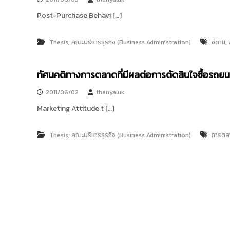
เ
ท
Post-Purchase Behavi […]
ศ
ไ
ท
,
,
Thesis
คณะบริหารธุรกิจ (Business Administration)
ซีดาน
ย
)
จำ
ทัศนคติทางการตลาดที่มีผลต่อการตัดสินใจซื้อรถยนต์
กั
ด
2011/06/02
thanyaluk
ใ
น
Marketing Attitude t […]
มุ
ม
ม
,
Thesis
คณะบริหารธุรกิจ (Business Administration)
การตล
อ
ง
ข
อ
ง
ผู้
ใ
ช้
ร
ถ