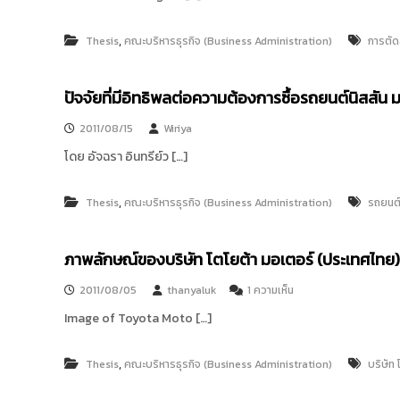
ง
t
ค
o
ล
,
Thesis
คณะบริหารธุรกิจ (Business Administration)
การตัด
r
ธั
y
ญ
ปัจจัยที่มีอิทธิพลต่อความต้องการซื้อรถยนต์นิสสัน
บุ
:
รี
ค
2011/08/15
Wiriya
ลั
โดย อัจฉรา อินทรีย์ว […]
ง
ข้
,
Thesis
คณะบริหารธุรกิจ (Business Administration)
รถยนต
อ
มู
ล
ภาพลักษณ์ของบริษัท โตโยต้า มอเตอร์ (ประเทศไทย
ง
า
บ
2011/08/05
thanyaluk
1 ความเห็น
น
น
Image of Toyota Moto […]
ภ
วิ
า
จั
พ
,
Thesis
คณะบริหารธุรกิจ (Business Administration)
บริษัท
ลั
ย
ก