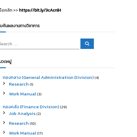
รือคลิก >>
https://bit.ly/3cAcniH
ืบค้นผลงานทางวิชาการ
S
e
a
r
c
มวดหมู่
h
กองกลาง (General Administration Division)
(4)
Research
(1)
Work Manual
(3)
กองคลัง (Finance Division)
(29)
Job Analysis
(2)
Research
(10)
Work Manual
(17)