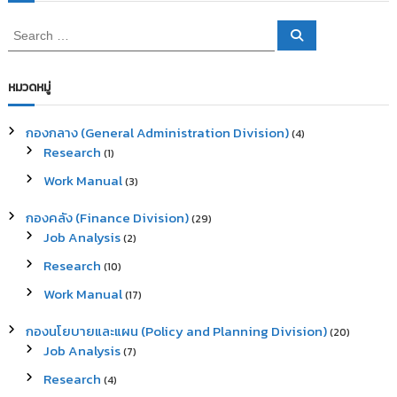
S
S
e
e
a
a
r
c
r
หมวดหมู่
h
c
h
กองกลาง (General Administration Division)
(4)
f
Research
(1)
o
r
Work Manual
(3)
:
กองคลัง (Finance Division)
(29)
Job Analysis
(2)
Research
(10)
Work Manual
(17)
กองนโยบายและแผน (Policy and Planning Division)
(20)
Job Analysis
(7)
Research
(4)