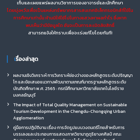
เก็บและเผยแพร่ผลงานวิชาการของอาจารย์และนักศึกษา
โดยมุ่งหวังเพื่อเป็นแหล่งทรัพยากรสารสนเทศอิเล็กทรอนิกส์ที่ใช้ใน
การศึกษาเท่านั้น ห้ามมิให้ใช้ไปในทางแสวงหาผลกำไร ซึ่งหาก
พบเห็นว่ามีข้อมูลใด อันจะเป็นการละเมิดลิขสิทธิ์
สามารถแจ้งให้ทราบเพื่อจะเร่งแก้ไขโดยทันที!
เรื่องล่าสุด
ผลงานเชิงวิเคราะห์ การวิเคราะห์ช่องว่างของหลักสูตรระดับปริญญา
โท และข้อเสนอแนวทางพัฒนาตามเกณฑ์มาตรฐานหลักสูตรระดับ
บัณฑิตศึกษา พ.ศ. 2565 : กรณีศึกษามหาวิทยาลัยเทคโนโลยีราช
มงคลธัญบุรี
The Impact of Total Quality Management on Sustainable
Tourism Development in the Chengdu-Chongqing Urban
Agglomeration
คู่มือการปฏิบัติงาน เรื่อง การจัดรูปแบบวงดนตรีไทยสำหรับการ
บรรเลงและประกอบการแสดงภาควิชานาฏดุริยางคศิลป์ คณะ