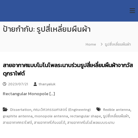
S
R
k
ม
ห
i
M
า
p
U
วิ
ป้ายกำกับ:
รูปสี่เหลี่ยมผืนผ้า
t
T
ท
o
ย
T
c
า
Home
รูปสี่เหลี่ยมผืนผ้า
R
o
ลั
e
ย
n
เ
s
t
สายอากาศแบบโมโนโพลระนาบร่วมรูปสี่เหลี่ยมผืนผ้าจากวัส
ท
e
e
ค
ดุกราไฟต์
n
a
โ
t
น
r
2023/07/21
thanyaluk
โ
c
ล
Rectangular Monopole […]
h
ยี
ร
R
า
,
,
Dissertation
คณะวิศวกรรมศาสตร์ (Engineering)
flexible antenna
e
ช
,
,
,
,
graphite antenna
monopole antenna
rectangular shape
รูปสี่เหลี่ยมผืนผ้า
p
ม
,
,
สายอากาศกราไฟต์
สายอากาศโค้งงอได้
สายอากาศโมโนโพลแบบระนาบ
ง
o
ค
s
ล