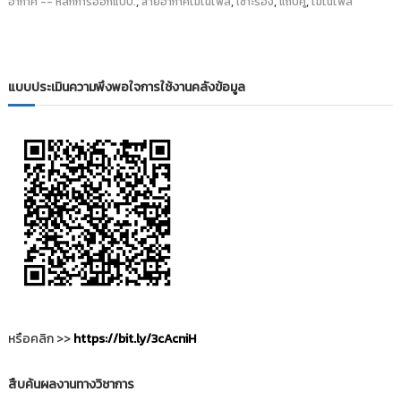
,
,
,
,
อากาศ -- หลักการออกแบบ.
สายอากาศโมโนโพล
เซาะร่อง
แถบคู่
โมโนโพล
แบบประเมินความพึงพอใจการใช้งานคลังข้อมูล
หรือคลิก >>
https://bit.ly/3cAcniH
สืบค้นผลงานทางวิชาการ