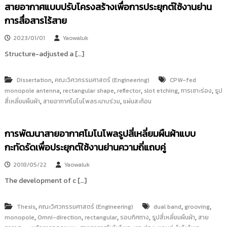
สายอากาศแบบปรับโครงสร้างเพื่อการประยุกต์ใช้งานย่าน
i
ธั
ญ
t
การสื่อสารไร้สาย
บุ
o
รี
2023/01/01
Yaowaluk
r
Structure-adjusted a […]
y
:
ค
,
Dissertation
คณะวิศวกรรมศาสตร์ (Engineering)
CPW-fed
,
,
,
,
,
monopole antenna
ลั
rectangular shape
reflector
slot etching
การเซาะร่อง
รูป
,
,
สี่เหลี่ยมผืนผ้า
สายอากาศโมโนโพลระนาบร่วม
แผ่นสะท้อน
ง
ข้
อ
การพัฒนาสายอากาศโมโนโพลรูปสี่เหลี่ยมผืนผ้าแบบ
มู
กะทัดรัดเพื่อประยุกต์ใช้งานย่านความถี่แถบคู่
ล
ง
2018/05/22
Yaowaluk
า
The development of c […]
น
วิ
,
,
,
Thesis
คณะวิศวกรรมศาสตร์ (Engineering)
dual band
grooving
จั
,
,
,
,
,
monopole
Omni-direction
rectangular
รอบทิศทาง
รูปสี่เหลี่ยมผืนผ้า
สาย
ย