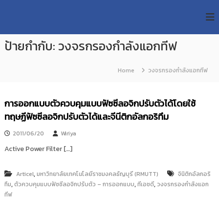
S
R
k
ม
ห
i
M
า
p
U
วิ
ป้ายกำกับ:
วงจรกรองกำลังแอกทีฟ
t
T
ท
o
ย
T
c
า
Home
วงจรกรองกำลังแอกทีฟ
R
o
ลั
e
ย
n
เ
s
t
การออกแบบตัวควบคุมแบบฟัซซีลอจิกปรับตัวได้โดยใช้
ท
e
e
ค
ทฤษฏีฟัซซีลอจิกปรับตัวได้และจีนีติกอัลกอริทึม
n
a
โ
t
น
r
2011/06/20
Wiriya
โ
c
ล
Active Power Filter […]
h
ยี
ร
R
า
,
Articel
มหาวิทยาลัยเทคโนโลยีราชมงคลธัญบุรี (RMUTT)
จินิติกอัลกอริ
e
ช
,
,
,
ทึม
ตัวควบคุมแบบฟัซซีลอจิกปรับตัว – การออกแบบ
ทีเอชดี
วงจรกรองกำลังแอก
p
ม
ทีฟ
ง
o
ค
s
ล