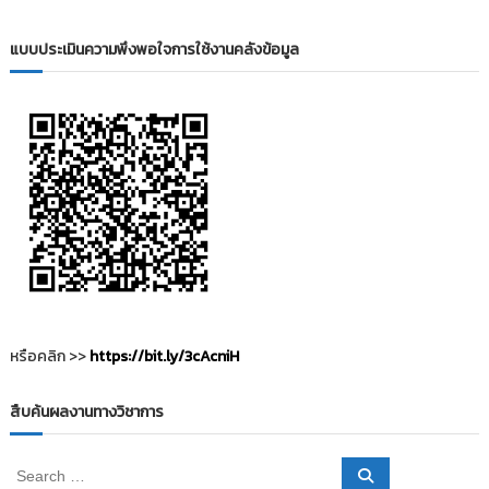
i
ธั
ญ
t
แบบประเมินความพึงพอใจการใช้งานคลังข้อมูล
บุ
o
รี
r
y
:
ค
ลั
ง
ข้
อ
มู
ล
ง
หรือคลิก >>
https://bit.ly/3cAcniH
า
น
สืบค้นผลงานทางวิชาการ
วิ
จั
S
S
ย
e