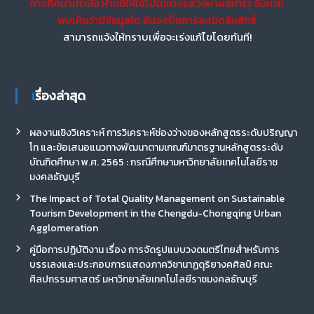
การศึกษาเท่านั้น ห้ามมิให้ใช้ไปในทางแสวงหาผลกำไร ซึ่งหาก
พบเห็นว่ามีข้อมูลใด อันจะเป็นการละเมิดลิขสิทธิ์
สามารถแจ้งให้ทราบเพื่อจะเร่งแก้ไขโดยทันที!
เรื่องล่าสุด
ผลงานเชิงวิเคราะห์ การวิเคราะห์ช่องว่างของหลักสูตรระดับปริญญา
โท และข้อเสนอแนวทางพัฒนาตามเกณฑ์มาตรฐานหลักสูตรระดับ
บัณฑิตศึกษา พ.ศ. 2565 : กรณีศึกษามหาวิทยาลัยเทคโนโลยีราช
มงคลธัญบุรี
The Impact of Total Quality Management on Sustainable
Tourism Development in the Chengdu-Chongqing Urban
Agglomeration
คู่มือการปฏิบัติงาน เรื่อง การจัดรูปแบบวงดนตรีไทยสำหรับการ
บรรเลงและประกอบการแสดงภาควิชานาฏดุริยางคศิลป์ คณะ
ศิลปกรรมศาสตร์ มหาวิทยาลัยเทคโนโลยีราชมงคลธัญบุรี