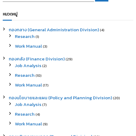
e
a
a
r
c
r
หมวดหมู่
h
c
h
กองกลาง (General Administration Division)
(4)
f
Research
(1)
o
r
Work Manual
(3)
:
กองคลัง (Finance Division)
(29)
Job Analysis
(2)
Research
(10)
Work Manual
(17)
กองนโยบายและแผน (Policy and Planning Division)
(20)
Job Analysis
(7)
Research
(4)
Work Manual
(9)