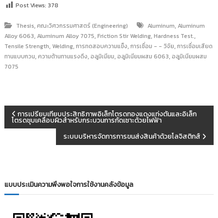
Post Views:
378
,
,
Thesis
คณะวิศวกรรมศาสตร์ (Engineering)
Aluminum
Aluminum
,
,
,
,
Alloy 6063
Aluminum Alloy 7075
Friction Stir Welding
Hardness Test.
,
,
,
,
Tensile Strength
Welding
การทดสอบความแข็ง
การเชื่อม - - วิจัย
การเชื่อมเสียด
,
,
,
,
ทานแบบกวน
ความต้านทานแรงดึง
อลูมิเนียม
อลูมิเนียมผสม 6063
อลูมิเนียมผสม
7075
แ
การเปรียบเทียบประสิทธิภาพอิเล็กโตรดทองแดงแท่งตันและอิเล็ก
โตรดชุบเคลือบผิวสำหรับกระบวนการกัดเซาะด้วยไฟฟ้า
น
ระบบบริหารจัดการการขนส่งสินค้าด้วยโลจิสติกส์
ะ
แ
แบบประเมินความพึงพอใจการใช้งานคลังข้อมูล
น