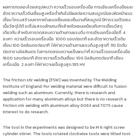
ผลการทดลองโดยสรุปพบว่า ความเร็วรอบเครื่องมือ การเอียงเครื่องมือและ
อัตราความเร็วดินเชื่อมสูงหรือต่ำเกินไปมีผลต่อความสมบูรณ์ของผิวหน้าแนว
เชื่อม โครงสร้างมหาภาคในแนวเชื่อมของชิ้นงานที่สมบูรณ์ มีการรวมตัวของ
เนื้อวัสดุได้ดี แต่ไม่แสดงลักษณะที่คล้ายหัวหอมเหมือนกับการเชื่อมวัสดุ
เดียวกัน สำหรับการทดสอบความต้านทานแรงดึง การเอียงเครื่องมือที่ 4
องศา ความเร็วรอบเครื่องมือ 1000 รอบต่อนาที และอัตราความเร็วเดิน
เชื่อม 100 มิลลิเมตรต่อนาที ให้ค่าความต้านทานแรงดึงสูงสุดที่ 110 นิวตัน
ต่อตารางมิลลิเมตร ในการทดสอบความแข็งพบว่าที่ ความเร็วรอบเครื่องมือ
1600 รอบต่อนาที อัตราความเร็วเดินเชื่อม 100 มิลลิเมตรต่อนาที เอียง
เครื่องมือ 2 องศา ให้ค่าความแข็งสูงสุด 185 HV
The friction stir welding [FSW] was invented by The Welding
Institute of England. For welding material were difficult to fusion
welding such as aluminum. Currently, there is research and
application for many aluminum alloys but there is no research a
friction stir welding with aluminum alloy 6063 and 7075 cause
interest to do research.
The tool in the experiments was designed to be M 6 right screw
cylinder stirrer. The tools rotated clockwise tools were tilted tool