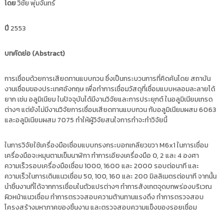
โดย
วิชัย พุ่มจันทร์
i
ธั
ญ
t
บุ
ปี
2553
o
รี
r
บทคัดย่อ (
y
Abstract)
:
ค
การเชื่อมด้วยการเสียดทานแบบกวน ซึ่งเป็นกระบวนการที่คิดค้นโดย สถาบัน
งานเชื่อมของประเทศอังกฤษ เพื่อทำการเชื่อมวัสดุที่เชื่อมแบบหลอมละลายได้
ลั
ยาก เช่น อลูมิเนียม ในปัจจุบันได้มีงานวิจัยและการประยุกต์ ในอลูมิเนียมเกรด
ง
ต่างๆ แต่ยังไม่มีงานวิจัยการเชื่อมเสียดทานแบบกวน กับอลูมิเนียมผสม 6063
ข้
และอลูมิเนียมผสม 7075 ทำให้ผู้วิจัยสนใจการทำจะทำวิจัยนี้
อ
มู
ในการวิจัยใช้เครื่องมือเชื่อมแบบทรงกระบอกเกลียวขวา M6x1 ในการเชื่อม
ล
เครื่องมือจะหมุนตามเข็มนาฬิกา ทำการเอียงเครื่องมือ 0, 2 และ 4 องศา
ง
ความเร็วรอบเครื่องมือเชื่อม 1000, 1600 และ 2000 รอบต่อนาที และ
า
ความเร็วในการเดินแนวเชื่อม 50, 100, 160 และ 200 มิลลิเมตรต่อนาที จากนั้น
น
นำชิ้นงานที่ได้จากการเชื่อมในตัวแปรต่างๆ ทำการสังเกตจุดบกพร่องบริเวณ
วิ
ผิวหน้าแนวเชื่อม ทำการตรวจสอบความต้านทานแรงดึง ทำการตรวจสอบ
โครงสร้างมหาภาคของชิ้นงาน และตรวจสอบความแข็งของรอยเชื่อม
จั
ย