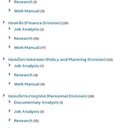
Research
(1)
o
r
Work Manual
(3)
:
กองคลัง (Finance Division)
(29)
Job Analysis
(2)
Research
(10)
Work Manual
(17)
กองนโยบายและแผน (Policy and Planning Division)
(20)
Job Analysis
(7)
Research
(4)
Work Manual
(9)
กองบริหารงานบุคคล (Personnel Division)
(28)
Documentary Analysis
(1)
Job Analysis
(3)
Research
(15)