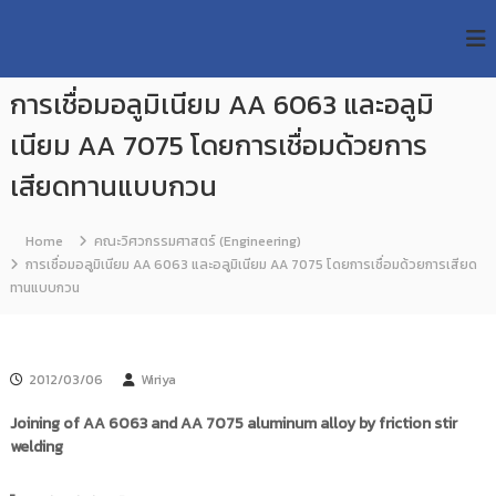
S
R
k
ม
ห
i
M
า
p
U
วิ
การเชื่อมอลูมิเนียม AA 6063 และอลูมิ
t
T
ท
o
ย
เนียม AA 7075 โดยการเชื่อมด้วยการ
T
c
า
R
o
ลั
เสียดทานแบบกวน
e
ย
n
เ
s
t
ท
e
Home
คณะวิศวกรรมศาสตร์ (Engineering)
e
ค
n
การเชื่อมอลูมิเนียม AA 6063 และอลูมิเนียม AA 7075 โดยการเชื่อมด้วยการเสียด
a
โ
t
ทานแบบกวน
น
r
โ
c
ล
h
ยี
ร
R
2012/03/06
Wiriya
า
e
ช
Joining of AA 6063 and AA 7075 aluminum alloy by friction stir
p
ม
welding
ง
o
ค
s
ล