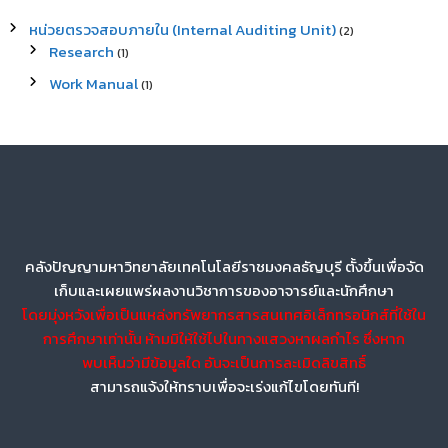
หน่วยตรวจสอบภายใน (Internal Auditing Unit)
(2)
Research
(1)
Work Manual
(1)
คลังปัญญามหาวิทยาลัยเทคโนโลยีราชมงคลธัญบุรี ตั้งขึ้นเพื่อจัด
เก็บและเผยแพร่ผลงานวิชาการของอาจารย์และนักศึกษา
โดยมุ่งหวังเพื่อเป็นแหล่งทรัพยากรสารสนเทศอิเล็กทรอนิกส์ที่ใช้ใน
การศึกษาเท่านั้น ห้ามมิให้ใช้ไปในทางแสวงหาผลกำไร ซึ่งหาก
พบเห็นว่ามีข้อมูลใด อันจะเป็นการละเมิดลิขสิทธิ์
สามารถแจ้งให้ทราบเพื่อจะเร่งแก้ไขโดยทันที!