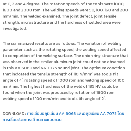
at 0, 2 and 4 degree. The rotation speeds of the tools were 1000,
1600 and 2000 rpm. The welding speeds were 50, 100, 160 and 200
mm/min. The welded examined. The joint defect, joint tensile
strength, microstructure and the hardness of welded area were
investigated.
The summarized results are as follows. The variation of welding
parameter such as the rotating speed, the welding speed affected
to completion of the welding surface. The onion ring structure that
was observed in the similar aluminum joint could not be observed
in this AA 6063 and AA 7075 sound joint. The optimum condition
2
that indicated the tensile strength of 110 N/mm
was tools tilt
º
angle of 4
, rotating speed of 1000 rpm and welding speed of 100
mm/min. The highest hardness of the weld of 185 HV could be
found when the joint was produced by rotation of 1600 rpm
º
welding speed of 100 mm/min and tools tilt angle of 2
.
DOWNLOAD :
การเชื่อมอลูมิเนียม AA 6063 และอลูมิเนียม AA 7075 โดย
การเชื่อมด้วยการเสียดทานแบบกวน