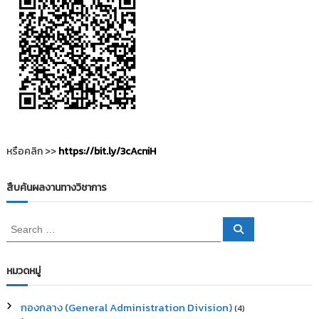
ว
เ
รื่
อ
ง
หรือคลิก >>
https://bit.ly/3cAcniH
สืบค้นผลงานทางวิชาการ
S
S
e
e
a
a
r
c
r
หมวดหมู่
h
c
h
กองกลาง (General Administration Division)
(4)
f