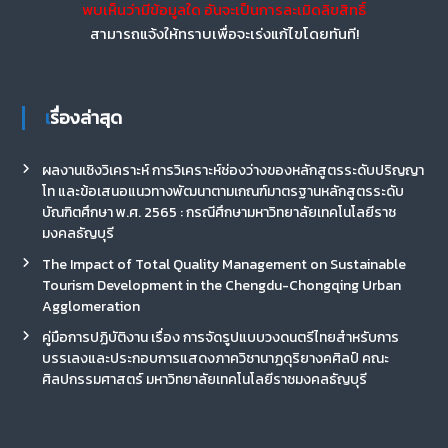
พบเห็นว่ามีข้อมูลใด อันจะเป็นการละเมิดลิขสิทธิ์
สามารถแจ้งให้ทราบเพื่อจะเร่งแก้ไขโดยทันที!
เรื่องล่าสุด
ผลงานเชิงวิเคราะห์ การวิเคราะห์ช่องว่างของหลักสูตรระดับปริญญา
โท และข้อเสนอแนวทางพัฒนาตามเกณฑ์มาตรฐานหลักสูตรระดับ
บัณฑิตศึกษา พ.ศ. 2565 : กรณีศึกษามหาวิทยาลัยเทคโนโลยีราช
มงคลธัญบุรี
The Impact of Total Quality Management on Sustainable
Tourism Development in the Chengdu-Chongqing Urban
Agglomeration
คู่มือการปฏิบัติงาน เรื่อง การจัดรูปแบบวงดนตรีไทยสำหรับการ
บรรเลงและประกอบการแสดงภาควิชานาฏดุริยางคศิลป์ คณะ
ศิลปกรรมศาสตร์ มหาวิทยาลัยเทคโนโลยีราชมงคลธัญบุรี