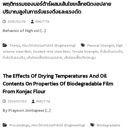
พฤติกรรมของมอร์ต้าร์ผสมเส้นใยเหล็กชนิดงอปลาย
i
ธั
ญ
t
ปริมาณสูงในการรับแรงดึงและแรงดัด
บุ
o
รี
2015/02/19
RMUTT6
r
Behavior of high vol […]
y
:
ค
,
,
Thesis
คณะวิศวกรรมศาสตร์ (Engineering)
Flexural Strength
high
,
,
,
,
volume steel fiber
ลั
hooked-end steel fiber
Tensile Strength
กำลังรับแรงดัด
,
,
กำลังรับแรงดึง
เส้นใยเหล็กชนิดงอปลาย
เส้นใยเหล็กปริมาณสูง
ง
ข้
อ
The Effects Of Drying Temperatures And Oil
มู
Contents On Properties Of Biodegradable Film
ล
From Konjac Flour
ง
า
2014/07/03
RMUTT6
น
By Prayoon Jomlapeer […]
วิ
จั
,
Proceedings
คณะวิศวกรรมศาสตร์ (Engineering)
Biodegradable
ย