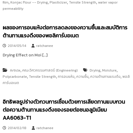
,
,
,
,
film
Konjac Flour -- Drying
Plasticizer
Tensile Strength
water vapor
permeability
ผลของการอบแห้งต่อการลดลงของความชื้นและสมบัติการ
ต้านทานแรงดึงของพอลิคาร์บอเนต
2014/05/14
ratchanee
Drying Effect on Moi […]
,
,
,
Article
คณะวิศวกรรมศาสตร์ (Engineering)
Drying
Moisture
,
,
,
,
,
Polycarbonate
Tensile Strength
การอบแห้ง
ความชื้น
ความต้านทานแรงดึง
พอลิ
คาร์บอเนต
อิทธิพลรูปร่างตัวกวนการเชื่อมด้วยการเสียดทานแบบกวน
ต่อความต้านทานแรงดึงของรอยต่อชนอลูมิเนียม
AA6063-T1
2014/02/18
ratchanee