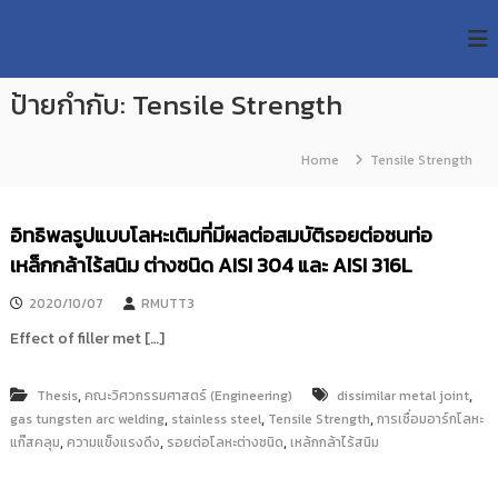
S
R
k
ม
ห
i
M
า
p
U
วิ
ป้ายกำกับ:
Tensile Strength
t
T
ท
o
ย
T
c
า
Home
Tensile Strength
R
o
ลั
e
ย
n
เ
s
t
อิทธิพลรูปแบบโลหะเติมที่มีผลต่อสมบัติรอยต่อชนท่อ
ท
e
e
ค
เหล็กกล้าไร้สนิม ต่างชนิด AISI 304 และ AISI 316L
n
a
โ
t
น
r
2020/10/07
RMUTT3
โ
c
ล
Effect of filler met […]
h
ยี
ร
R
า
,
,
Thesis
คณะวิศวกรรมศาสตร์ (Engineering)
dissimilar metal joint
e
ช
,
,
,
gas tungsten arc welding
stainless steel
Tensile Strength
การเชื่อมอาร์กโลหะ
p
ม
,
,
,
แก๊สคลุม
ความแข็งแรงดึง
รอยต่อโลหะต่างชนิด
เหล้กกล้าไร้สนิม
ง
o
ค
s
ล