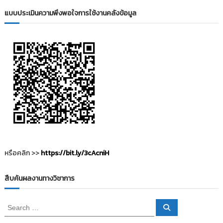
แบบประเมินความพึงพอใจการใช้งานคลังข้อมูล
หรือคลิก >>
https://bit.ly/3cAcniH
สืบค้นผลงานทางวิชาการ
S
S
e
e
a