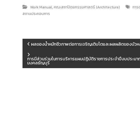
,
Work Manual
คณะสถาปัตยกรรมศาสตร์ (Architecture)
การด
สถานประกอบการ
แ
ผลของน้ำหมักชีวภาพต่อการเจริญเติบโตและผลผลิตของบัว
น
การมีส่วนร่วมในการบริหารแผนปฏิบัติราชการประจำปีงบประมา
มงคลธัญบุรี
ะ
แ
น
ว
เ