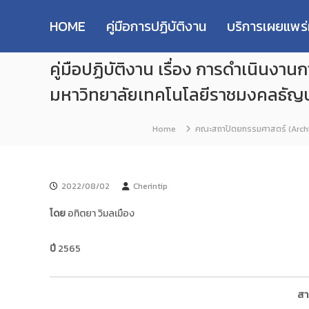
R
S
ม
M
k
ห
HOME
คู่มือการปฏิบัติงาน
บริการเผยแพร
i
า
U
p
วิ
T
คู่มือปฏิบัติงาน เรื่อง การดำเน
t
ท
T
o
ย
R
มหาวิทยาลัยเทคโนโลยีราชมงคลธัญบุ
c
า
e
o
ลั
s
n
ย
Home
คณะสถาปัตยกรรมศาสตร์ (Archi
e
t
เ
e
ท
a
n
ค
r
t
โ
c
2022/08/02
Cherintip
น
h
โ
โดย
อทิตยา วิมลเมือง
R
ล
e
ยี
ปี
2565
p
ร
า
o
ช
s
สา
ม
i