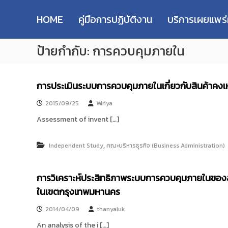
R
S
ม
M
k
ห
HOME
คู่มือการปฏิบัติงาน
บริการเผยแพร
i
า
U
p
วิ
T
ป้ายกำกับ:
การควบคุมภายใน
t
ท
T
o
ย
R
c
า
e
o
ลั
การประเมินระบบการควบคุมภายในเกี่ยวกับสินค้าคงเ
s
n
ย
e
t
เ
2015/09/25
Wiriya
e
ท
a
Assessment of invent […]
n
ค
r
t
โ
c
น
,
Independent Study
คณะบริหารธุรกิจ (Business Administration)
h
โ
R
ล
e
การวิเคราะห์ประสิทธิภาพระบบการควบคุมภายในขอ
ยี
p
ร
ในเขตกรุงเทพมหานคร
า
o
ช
2014/04/09
thanyaluk
s
ม
i
An analysis of the i […]