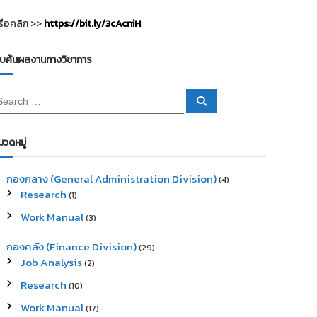
รือคลิก >>
https://bit.ly/3cAcniH
ืบค้นผลงานทางวิชาการ
S
e
a
r
c
มวดหมู่
h
กองกลาง (General Administration Division)
(4)
Research
(1)
Work Manual
(3)
กองคลัง (Finance Division)
(29)
Job Analysis
(2)
Research
(10)
Work Manual
(17)