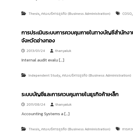
ง
t
ค
o
ล
,
Thesis
คณะบริหารธุรกิจ (Business Administration)
COSO
r
ธั
y
ญ
การประเมินระบบการควบคุมภายในทางบัญชีสำนักงา
บุ
:
รี
จังหวัดอ่างทอง
ค
ลั
2013/01/24
thanyaluk
ง
Internal audit evalu […]
ข้
อ
มู
,
Independent Study
คณะบริหารธุรกิจ (Business Administration)
ล
ง
ระบบบัญชีและการควบคุมภายในธุรกิจค้าเหล็ก
า
น
2011/08/24
thanyaluk
วิ
Accounting Systems a […]
จั
ย
,
Thesis
คณะบริหารธุรกิจ (Business Administration)
การคว