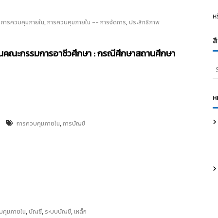
ห
,
,
,
การควบคุมภายใน
การควบคุมภายใน -- การจัดการ
ประสิทธิภาพ
ส
นคณะกรรมการอาชีวศึกษา : กรณีศึกษาสถานศึกษา
S
e
a
r
ห
c
h
,
การควบคุมภายใน
การบัญชี
f
o
r
:
,
,
,
บคุมภายใน
บัญชี
ระบบบัญชี
เหล็ก