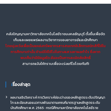
คลังปัญญามหาวิทยาลัยเทคโนโลยีราชมงคลธัญบุรี ตั้งขึ้นเพื่อจัด
เก็บและเผยแพร่ผลงานวิชาการของอาจารย์และนักศึกษา
โดยมุ่งหวังเพื่อเป็นแหล่งทรัพยากรสารสนเทศอิเล็กทรอนิกส์ที่ใช้ใน
การศึกษาเท่านั้น ห้ามมิให้ใช้ไปในทางแสวงหาผลกำไร ซึ่งหาก
พบเห็นว่ามีข้อมูลใด อันจะเป็นการละเมิดลิขสิทธิ์
สามารถแจ้งให้ทราบเพื่อจะเร่งแก้ไขโดยทันที!
เรื่องล่าสุด
ผลงานเชิงวิเคราะห์ การวิเคราะห์ช่องว่างของหลักสูตรระดับปริญญา
โท และข้อเสนอแนวทางพัฒนาตามเกณฑ์มาตรฐานหลักสูตรระดับ
บัณฑิตศึกษา พ.ศ. 2565 : กรณีศึกษามหาวิทยาลัยเทคโนโลยีราช