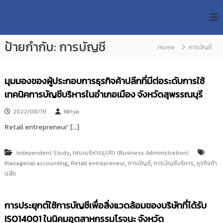
S
R
k
ม
ห
i
M
า
p
U
วิ
ป้ายกำกับ:
การบัญชี
t
Home
การบัญชี
T
ท
o
ย
T
c
า
R
o
ลั
มุมมองของผู้ประกอบการธุรกิจค้าปลีกที่มีต่อระดับการใช้
e
ย
n
เทคนิคการบัญชีบริหารในอำเภอเมือง จังหวัดสุพรรณบุรี
เ
s
t
ท
e
e
2022/08/19
Wiriya
ค
n
a
โ
Retail entrepreneur’ […]
t
น
r
โ
c
ล
,
Independent Study
คณะบริหารธุรกิจ (Business Administration)
h
ยี
,
,
,
,
Managerial accounting
Retail entrepreneur
การบัญชี
การบัญชีบริหาร
ธุรกิจค้า
ร
R
ปลีก
า
e
ช
p
ม
ง
การประยุกต์ใช้การบัญชีเพื่อสิ่งแวดล้อมของบริษัทที่ได้รับ
o
ค
ISO14001 ในนิคมอุตสาหกรรมโรจนะ จังหวัด
s
ล