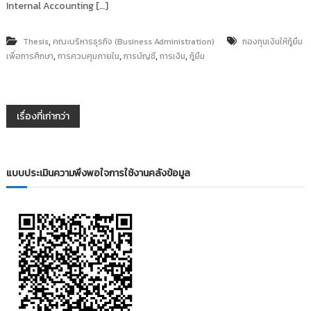
Internal Accounting […]
,
Thesis
คณะบริหารธุรกิจ (Business Administration)
กองทุนเงินให้กู้ยืม
,
,
,
,
เพื่อการศึกษา
การควบคุมภายใน
การบัญชี
การเงิน
กู้ยืม
แ
เรื่องที่เก่ากว่า
น
แบบประเมินความพึงพอใจการใช้งานคลังข้อมูล
ะ
แ
น
ว
เ