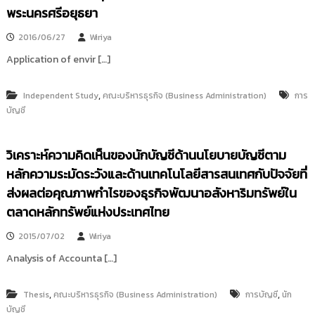
i
ธั
พระนครศรีอยุธยา
ญ
t
บุ
2016/06/27
Wiriya
o
รี
Application of envir […]
r
y
:
,
Independent Study
คณะบริหารธุรกิจ (Business Administration)
การ
ค
บัญชี
ลั
ง
วิเคราะห์ความคิดเห็นของนักบัญชีด้านนโยบายบัญชีตาม
ข้
หลักความระมัดระวังและด้านเทคโนโลยีสารสนเทศกับปัจจัยที่
อ
ส่งผลต่อคุณภาพกำไรของธุรกิจพัฒนาอสังหาริมทรัพย์ใน
มู
ตลาดหลักทรัพย์แห่งประเทศไทย
ล
ง
2015/07/02
Wiriya
า
Analysis of Accounta […]
น
วิ
,
,
จั
Thesis
คณะบริหารธุรกิจ (Business Administration)
การบัญชี
นัก
บัญชี
ย