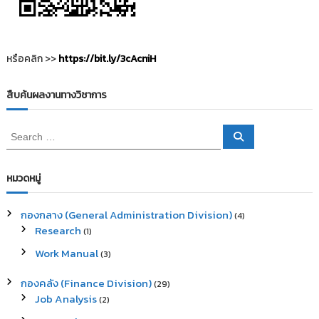
รื่
อ
หรือคลิก >>
https://bit.ly/3cAcniH
ง
สืบค้นผลงานทางวิชาการ
S
S
e
e
a
a
r
c
r
หมวดหมู่
h
c
h
กองกลาง (General Administration Division)
(4)
f
Research
(1)
o
r
Work Manual
(3)
:
กองคลัง (Finance Division)
(29)
Job Analysis
(2)