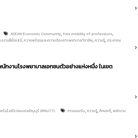
,
,
ASEAN Economic Community
free mobility of professions
,
,
,
รงงานฝีมือเสรี
ความพร้อมและความต้องการพยาบาลวิชาชีพ
ความรู้
ประชาคม
พนักงานโรงพยาบาลเอกชนตัวอย่างแห่งหนึ่ง ในเขต
,
,
,
เทคโนโลยีราชมงคลธัญบุรี (RMUTT)
การยอมรับ
ความรู้
ทัศนคติ
พนักงาน