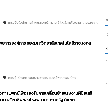
ห
ส
,
,
,
การปรับตัวด้านการทำงาน
ความรู้
ความเข้าใจ
วิสาหกิจขนาดกลางและขนาด
S
e
รัพยากรองค์การ ของมหาวิทยาลัยเทคโนโลยีราชมงคล
a
r
ห
c
h
f
o
r
,
,
:
ความรู้
ทัศนคติ
ระบบงานการวางแผนทรัพยากรองค์การ
ารแพทย์เพื่อรองรับการเคลื่อนย้ายแรงงานฝีมือเสรี
ยาบาลวิชาชีพของโรงพยาบาลภาครัฐ ในเขต