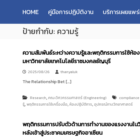
R
S
ม
M
k
ห
HOME
คู่มือการปฏิบัติงาน
บริการเผยแพร
i
า
U
p
วิ
T
ป้ายกำกับ:
ความรู้
t
ท
T
o
ย
R
c
า
e
o
ลั
ความสัมพันธ์ระหว่างความรู้และพฤติกรรมการใช้ห้อ
s
n
ย
มหาวิทยาลัยเทคโนโลยีราชมงคลธัญบุรี
e
t
เ
e
ท
a
2025/08/26
thanyaluk
n
ค
r
t
The Relationship Bet […]
โ
c
น
h
โ
,
Research
คณะวิศวกรรมศาสตร์ (Engineering)
compliance
R
ล
,
,
,
รู้
พฤติกรรมการใช้เครื่องมือ
ห้องปฏิบัติการ
อุปกรณ์ทางวิทยาศาสตร์
e
ยี
p
ร
า
o
พฤติกรรมการปรับตัวด้านการทำงานของแรงงานในวิ
ช
s
หลังเข้าสู่ประชาคมเศรษฐกิจอาเซียน
ม
i