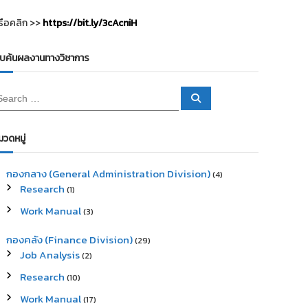
รือคลิก >>
https://bit.ly/3cAcniH
ืบค้นผลงานทางวิชาการ
S
e
a
r
c
มวดหมู่
h
กองกลาง (General Administration Division)
(4)
Research
(1)
Work Manual
(3)
กองคลัง (Finance Division)
(29)
Job Analysis
(2)
Research
(10)
Work Manual
(17)