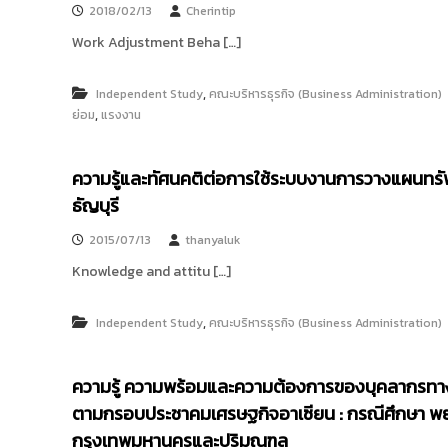
ง
2018/02/13
Cherintip
t
ค
o
Work Adjustment Beha […]
ล
r
ธั
y
ญ
,
Independent Study
คณะบริหารธุรกิจ (Business Administration)
บุ
:
,
ย่อม
แรงงาน
รี
ค
ลั
ความรู้และทัศนคติต่อการใช้ระบบงานการวางแผนท
ง
ธัญบุรี
ข้
อ
2015/07/13
thanyaluk
มู
Knowledge and attitu […]
ล
ง
,
Independent Study
คณะบริหารธุรกิจ (Business Administration)
า
น
วิ
ความรู้ ความพร้อมและความต้องการของบุคลากรทางก
จั
ตามกรอบประชาคมเศรษฐกิจอาเซียน : กรณีศึกษา พ
ย
กรุงเทพมหานครและปริมณฑล