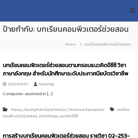
S
R
k
ม
ห
i
M
า
p
U
วิ
ป้ายกำกับ:
บทเรียนคอมพิวเตอร์ช่วยสอน
t
T
ท
o
ย
T
c
า
Home
บทเรียนคอมพิวเตอร์ช่วยสอน
R
o
ลั
e
ย
n
เ
s
t
บทเรียนคอมพิวเตอร์ช่วยสอนตามกรอบแนวคิดจีซีซี วิชา
ท
e
e
ค
ภาษาอังกฤษ สำหรับนักศึกษาระดับประกาศนียบัตรวิชาชีพ
n
a
โ
t
น
r
2021/04/07
Cherintip
โ
c
ล
Computer-assisted in […]
h
ยี
ร
R
า
,
Thesis
คณะครุศาสตร์อุตสาหกรรม (Technical Education)
บทเรียน
e
ช
,
,
คอมพิวเตอร์ช่วยสอน
ภาษาอังกฤษ
แนวคิดจีซีซี
p
ม
ง
o
ค
s
การสร้างบทเรียนคอมพิวเตอร์ช่วยสอน รายวิชา 02-253-
ล