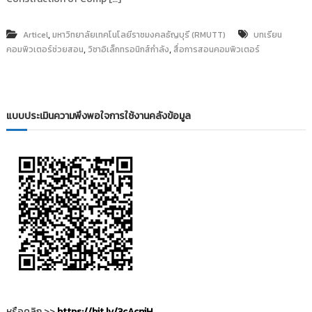
,
Articel
มหาวิทยาลัยเทคโนโลยีราชมงคลธัญบุรี (RMUTT)
บทเรียน
,
,
คอมพิวเตอร์ช่วยสอน
วิชาอิเล็กทรอนิกส์กำลัง
สื่อการสอนคอมพิวเตอร์
แบบประเมินความพึงพอใจการใช้งานคลังข้อมูล
หรือคลิก >>
https://bit.ly/3cAcniH