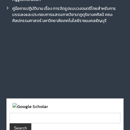
คู่มือการปฏิบัติงาน เรื่อง การจัดรูปแบบวงดนตรีไทยสำหรับการ
บรรเลงและประกอบการแสดงภาควิชานาฏดุริยางคศิลป์ คณะ
ศิลปกรรมศาสตร์ มหาวิทยาลัยเทคโนโลยีราชมงคลธัญบุรี