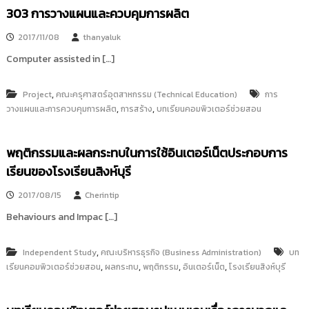
i
ธั
303 การวางแผนและควบคุมการผลิต
ญ
t
บุ
2017/11/08
thanyaluk
o
รี
r
Computer assisted in […]
y
:
,
Project
คณะครุศาสตร์อุตสาหกรรม (Technical Education)
การ
ค
,
,
วางแผนและการควบคุมการผลิต
การสร้าง
บทเรียนคอมพิวเตอร์ช่วยสอน
ลั
ง
พฤติกรรมและผลกระทบในการใช้อินเตอร์เน็ตประกอบการ
ข้
เรียนของโรงเรียนสิงห์บุรี
อ
มู
2017/08/15
Cherintip
ล
Behaviours and Impac […]
ง
า
,
Independent Study
คณะบริหารธุรกิจ (Business Administration)
บท
น
,
,
,
,
เรียนคอมพิวเตอร์ช่วยสอน
ผลกระทบ
พฤติกรรม
อินเตอร์เน็ต
โรงเรียนสิงห์บุรี
วิ
จั
ย