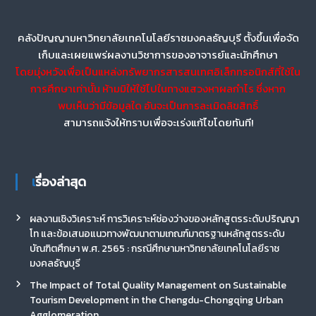
คลังปัญญามหาวิทยาลัยเทคโนโลยีราชมงคลธัญบุรี ตั้งขึ้นเพื่อจัด
เก็บและเผยแพร่ผลงานวิชาการของอาจารย์และนักศึกษา
โดยมุ่งหวังเพื่อเป็นแหล่งทรัพยากรสารสนเทศอิเล็กทรอนิกส์ที่ใช้ใน
การศึกษาเท่านั้น ห้ามมิให้ใช้ไปในทางแสวงหาผลกำไร ซึ่งหาก
พบเห็นว่ามีข้อมูลใด อันจะเป็นการละเมิดลิขสิทธิ์
สามารถแจ้งให้ทราบเพื่อจะเร่งแก้ไขโดยทันที!
เรื่องล่าสุด
ผลงานเชิงวิเคราะห์ การวิเคราะห์ช่องว่างของหลักสูตรระดับปริญญา
โท และข้อเสนอแนวทางพัฒนาตามเกณฑ์มาตรฐานหลักสูตรระดับ
บัณฑิตศึกษา พ.ศ. 2565 : กรณีศึกษามหาวิทยาลัยเทคโนโลยีราช
มงคลธัญบุรี
The Impact of Total Quality Management on Sustainable
Tourism Development in the Chengdu-Chongqing Urban
Agglomeration