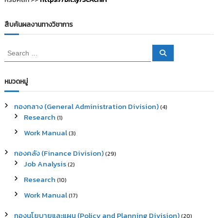
สืบค้นผลงานทางวิชาการ
S
S
e
e
a
a
r
c
r
หมวดหมู่
h
c
h
กองกลาง (General Administration Division)
(4)
f
Research
(1)
o
r
Work Manual
(3)
:
กองคลัง (Finance Division)
(29)
Job Analysis
(2)
Research
(10)
Work Manual
(17)
กองนโยบายและแผน (Policy and Planning Division)
(20)