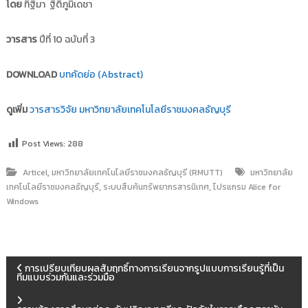
โดย
ทิฐิมา ฐิติภูมิเดชา
i
ธั
ญ
t
บุ
วารสาร
ปีที่ 10 ฉบับที่ 3
o
รี
r
DOWNLOAD
y
บทคัดย่อ (Abstract)
:
ค
ดูเพิ่ม
วารสารวิจัย มหาวิทยาลัยเทคโนโลยีราชมงคลธัญบุรี
ลั
ง
Post Views:
288
ข้
,
อ
Articel
มหาวิทยาลัยเทคโนโลยีราชมงคลธัญบุรี (RMUTT)
มหาวิทยาลัย
,
,
เทคโนโลยีราชมงคลธัญบุรี
ระบบสืบค้นทรัพยากรสารนิเทศ
โปรแกรม Alice for
มู
Windows
ล
ง
า
น
แ
การเปรียบเทียบผลสัมฤทธิ์ทางการเรียนจากรูปแบบการเรียนรู้ที่เป็น
วิ
ทีมแบบร่วมกันและร่วมมือ
จั
น
ย