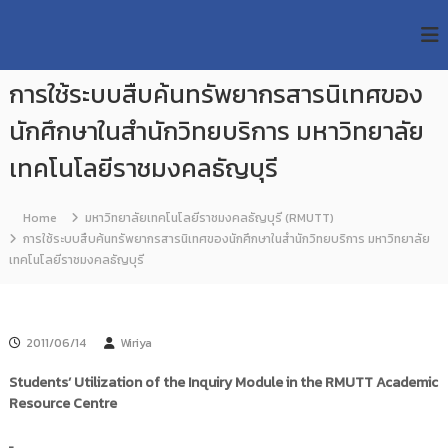
S
R
k
ม
ห
i
M
า
p
U
วิ
การใช้ระบบสืบค้นทรัพยากรสารนิเทศของ
t
T
ท
o
ย
นักศึกษาในสำนักวิทยบริการ มหาวิทยาลัย
T
c
า
R
o
ลั
เทคโนโลยีราชมงคลธัญบุรี
e
ย
n
เ
s
t
ท
e
Home
มหาวิทยาลัยเทคโนโลยีราชมงคลธัญบุรี (RMUTT)
e
ค
n
การใช้ระบบสืบค้นทรัพยากรสารนิเทศของนักศึกษาในสำนักวิทยบริการ มหาวิทยาลัย
a
โ
t
เทคโนโลยีราชมงคลธัญบุรี
น
r
โ
c
ล
h
ยี
ร
R
2011/06/14
Wiriya
า
e
ช
Students’ Utilization of the Inquiry Module in the RMUTT Academic
p
ม
Resource Centre
ง
o
ค
s
ล