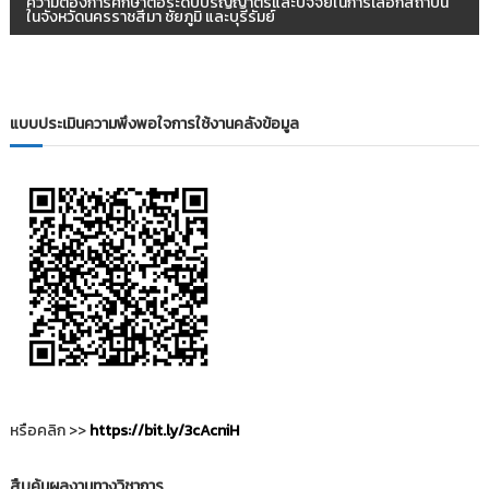
ความต้องการศึกษาต่อระดับปริญญาตรีและปัจจัยในการเลือกสถาบัน
ในจังหวัดนครราชสีมา ชัยภูมิ และบุรีรัมย์
ะ
แ
แบบประเมินความพึงพอใจการใช้งานคลังข้อมูล
น
ว
เ
รื่
อ
ง
หรือคลิก >>
https://bit.ly/3cAcniH
สืบค้นผลงานทางวิชาการ