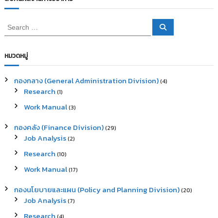
S
S
e
e
a
a
r
c
r
หมวดหมู่
h
c
h
กองกลาง (General Administration Division)
(4)
f
Research
(1)
o
r
Work Manual
(3)
:
กองคลัง (Finance Division)
(29)
Job Analysis
(2)
Research
(10)
Work Manual
(17)
กองนโยบายและแผน (Policy and Planning Division)
(20)
Job Analysis
(7)
Research
(4)