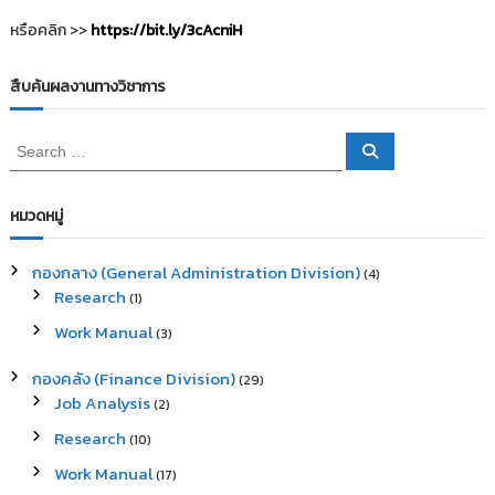
หรือคลิก >>
https://bit.ly/3cAcniH
สืบค้นผลงานทางวิชาการ
S
S
e
e
a
a
r
c
r
หมวดหมู่
h
c
h
กองกลาง (General Administration Division)
(4)
f
Research
(1)
o
r
Work Manual
(3)
:
กองคลัง (Finance Division)
(29)
Job Analysis
(2)
Research
(10)
Work Manual
(17)