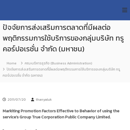
S
R
k
ม
ห
i
M
า
p
U
วิ
ปัจจัยการส่งเสริมการตลาดที่มีผลต่อ
t
T
ท
o
ย
พฤติกรรมการใช้บริการของกลุ่มบริษัท ทรู
T
c
า
R
o
ลั
คอร์ปอเรชั่น จำกัด (มหาชน)
e
ย
n
เ
s
t
ท
e
Home
คณะบริหารธุรกิจ (Business Administration)
e
ค
n
ปัจจัยการส่งเสริมการตลาดที่มีผลต่อพฤติกรรมการใช้บริการของกลุ่มบริษัท ทรู
a
โ
t
คอร์ปอเรชั่น จำกัด (มหาชน)
น
r
โ
c
ล
h
ยี
ร
R
2011/07/20
thanyaluk
า
e
ช
Markiting Promotion Factors Effective to Behavior of using the
p
ม
service’s Group True Corporation Public Company Limited.
ง
o
ค
s
ล