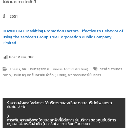
โดย
แสงดาว โตศักดิ์
i
ธั
ญ
t
บุ
ปี
2551
o
รี
r
DOWNLOAD : Markiting Promotion Factors Effective to Behavior of
y
using the service’s Group True Corporation Public Company
:
Limited
ค
ลั
Post Views:
366
ง
ข้
,
Thesis
คณะบริหารธุรกิจ (Business Administration)
การส่งเสริมการ
อ
,
,
ตลาด
บริษัท ทรู คอร์ปอเรชั่น จำกัด (มหาชน)
พฤติกรรมการใช้บริการ
มู
ล
ง
า
แ
ความพึงพอใจต่อการใช้บริการขนส่งเงินสดของบริษัทโพรเกรส
น
กันภัย จำกัด
วิ
น
จั
การเพิ่มความพึงพอใจของลูกค้าที่มีต่อการรับบริการของศูนย์บริการ
ทรู คอร์ปอเรชั่นจำกัด (มหาชน) สาขา เซ็นทรัลบางนา
ย