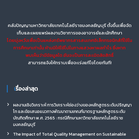
คลังปัญญามหาวิทยาลัยเทคโนโลยีราชมงคลธัญบุรี ตั้งขึ้นเพื่อจัด
เก็บและเผยแพร่ผลงานวิชาการของอาจารย์และนักศึกษา
โดยมุ่งหวังเพื่อเป็นแหล่งทรัพยากรสารสนเทศอิเล็กทรอนิกส์ที่ใช้ใน
การศึกษาเท่านั้น ห้ามมิให้ใช้ไปในทางแสวงหาผลกำไร ซึ่งหาก
พบเห็นว่ามีข้อมูลใด อันจะเป็นการละเมิดลิขสิทธิ์
สามารถแจ้งให้ทราบเพื่อจะเร่งแก้ไขโดยทันที!
เรื่องล่าสุด
ผลงานเชิงวิเคราะห์ การวิเคราะห์ช่องว่างของหลักสูตรระดับปริญญา
โท และข้อเสนอแนวทางพัฒนาตามเกณฑ์มาตรฐานหลักสูตรระดับ
บัณฑิตศึกษา พ.ศ. 2565 : กรณีศึกษามหาวิทยาลัยเทคโนโลยีราช
มงคลธัญบุรี
The Impact of Total Quality Management on Sustainable