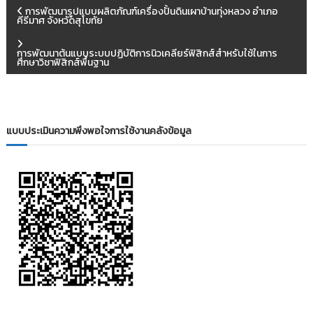
แ
การพัฒนารูปแบบผลิตภัณฑ์เครื่องปั้นดินเผาบ้านทุ่งหลวง อำเภอ
คีรีมาศ จังหวัดสุโขทัย
น
การพัฒนาต้นแบบระบบปฏิบัติการนิวเคลียร์ฟิสิกส์สำหรับใช้ในการ
ศึกษาวิชาฟิสิกส์พื้นฐาน
ะ
แ
แบบประเมินความพึงพอใจการใช้งานคลังข้อมูล
น
ว
เ
รื่
อ
ง