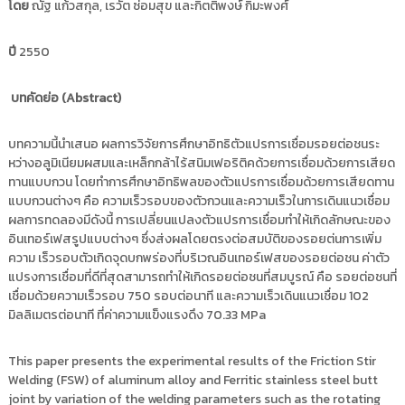
โดย
ณัฐ แก้วสกุล, เรวัต ซ่อมสุข และกิตติพงษ์ กิมะพงศ์
i
ธั
ญ
t
บุ
ปี
2550
o
รี
r
บทคัดย่อ (
y
Abstract)
:
ค
บทความนี้นำเสนอ ผลการวิจัยการศึกษาอิทธิตัวแปรการเชื่อมรอยต่อชนระ
หว่างอลูมิเนียมผสมและเหล็กกล้าไร้สนิมเฟอริติคด้วยการเชื่อมด้วยการเสียด
ลั
ทานแบบกวน โดยทำการศึกษาอิทธิพลของตัวแปรการเชื่อมด้วยการเสียดทาน
ง
แบบกวนต่างๆ คือ ความเร็วรอบของตัวกวนและความเร็วในการเดินแนวเชื่อม
ข้
ผลการทดลองมีดังนี้ การเปลี่ยนแปลงตัวแปรการเชื่อมทำให้เกิดลักษณะของ
อ
อินเทอร์เฟสรูปแบบต่างๆ ซึ่งส่งผลโดยตรงต่อสมบัติของรอยต่นการเพิ่ม
มู
ความ เร็วรอบตัวเกิดจุดบกพร่องที่บริเวณอินเทอร์เฟสของรอยต่อชน ค่าตัว
ล
แปรงการเชื่อมที่ดีที่สุดสามารถทำให้เกิดรอยต่อชนที่สมบูรณ์ คือ รอยต่อชนที่
ง
เชื่อมด้วยความเร็วรอบ 750 รอบต่อนาที และความเร็วเดินแนวเชื่อม 102
มิลลิเมตรต่อนาที ที่ค่าความแข็งแรงดึง 70.33 MPa
า
น
วิ
This paper presents the experimental results of the Friction Stir
Welding (FSW) of aluminum alloy and Ferritic stainless steel butt
จั
joint by variation of the welding parameters such as the rotating
ย