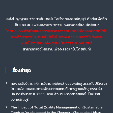
คลังปัญญามหาวิทยาลัยเทคโนโลยีราชมงคลธัญบุรี ตั้งขึ้นเพื่อจัด
เก็บและเผยแพร่ผลงานวิชาการของอาจารย์และนักศึกษา
โดยมุ่งหวังเพื่อเป็นแหล่งทรัพยากรสารสนเทศอิเล็กทรอนิกส์ที่ใช้ใน
การศึกษาเท่านั้น ห้ามมิให้ใช้ไปในทางแสวงหาผลกำไร ซึ่งหาก
พบเห็นว่ามีข้อมูลใด อันจะเป็นการละเมิดลิขสิทธิ์
สามารถแจ้งให้ทราบเพื่อจะเร่งแก้ไขโดยทันที!
เรื่องล่าสุด
ผลงานเชิงวิเคราะห์ การวิเคราะห์ช่องว่างของหลักสูตรระดับปริญญา
โท และข้อเสนอแนวทางพัฒนาตามเกณฑ์มาตรฐานหลักสูตรระดับ
บัณฑิตศึกษา พ.ศ. 2565 : กรณีศึกษามหาวิทยาลัยเทคโนโลยีราช
มงคลธัญบุรี
The Impact of Total Quality Management on Sustainable
Tourism Development in the Chengdu-Chongqing Urban