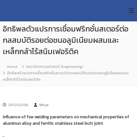
S
R
k
ม
ห
i
M
า
p
U
วิ
อิทธิพลตัวแปรการเชื่อมฟริกชั่นสเตอร์ต่อ
t
T
ท
o
ย
กลสมบัติรอยต่อชนอลูมิเนียมผสมและ
T
c
า
R
o
ลั
เหล็กกล้าไร้สนิมเฟอริติค
e
ย
n
เ
s
t
ท
e
Home
คณะวิศวกรรมศาสตร์ (Engineering)
e
ค
n
อิทธิพลตัวแปรการเชื่อมฟริกชั่นสเตอร์ต่อกลสมบัติรอยต่อชนอลูมิเนียมผสมและ
a
โ
t
เหล็กกล้าไร้สนิมเฟอริติค
น
r
โ
c
ล
h
ยี
ร
R
2012/02/06
Wiriya
า
e
ช
Influence of fsw welding parameters on mechanical properties of
p
ม
aluminun alloy and ferritic stainless steel butt joint
ง
o
ค
s
ล