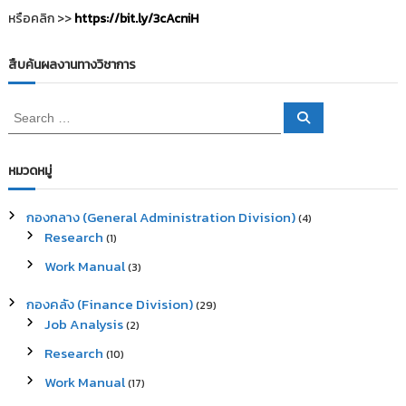
หรือคลิก >>
https://bit.ly/3cAcniH
สืบค้นผลงานทางวิชาการ
S
S
e
e
a
a
r
c
r
หมวดหมู่
h
c
h
กองกลาง (General Administration Division)
(4)
f
Research
(1)
o
r
Work Manual
(3)
:
กองคลัง (Finance Division)
(29)
Job Analysis
(2)
Research
(10)
Work Manual
(17)