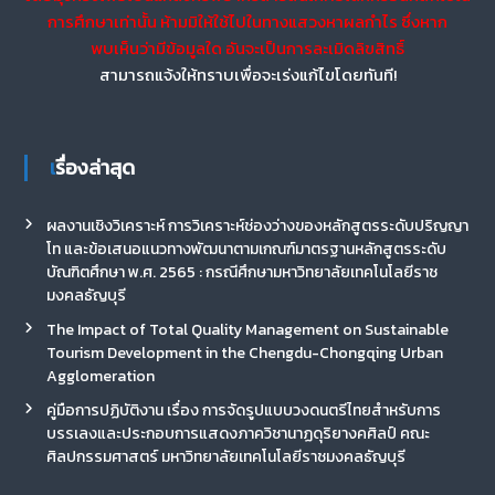
การศึกษาเท่านั้น ห้ามมิให้ใช้ไปในทางแสวงหาผลกำไร ซึ่งหาก
พบเห็นว่ามีข้อมูลใด อันจะเป็นการละเมิดลิขสิทธิ์
สามารถแจ้งให้ทราบเพื่อจะเร่งแก้ไขโดยทันที!
เรื่องล่าสุด
ผลงานเชิงวิเคราะห์ การวิเคราะห์ช่องว่างของหลักสูตรระดับปริญญา
โท และข้อเสนอแนวทางพัฒนาตามเกณฑ์มาตรฐานหลักสูตรระดับ
บัณฑิตศึกษา พ.ศ. 2565 : กรณีศึกษามหาวิทยาลัยเทคโนโลยีราช
มงคลธัญบุรี
The Impact of Total Quality Management on Sustainable
Tourism Development in the Chengdu-Chongqing Urban
Agglomeration
คู่มือการปฏิบัติงาน เรื่อง การจัดรูปแบบวงดนตรีไทยสำหรับการ
บรรเลงและประกอบการแสดงภาควิชานาฏดุริยางคศิลป์ คณะ
ศิลปกรรมศาสตร์ มหาวิทยาลัยเทคโนโลยีราชมงคลธัญบุรี