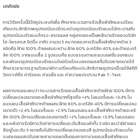
i
ธั
บทคัดย่อ
ญ
t
บุ
o
รี
การวิจัยครั้งนี้มีวัตถุประสงค์เพื่อ ศึกษากระบวนการรีดเสื้อผ้าถักและเปรียบ
r
เทียบประสิทธิภาพอุปกรณ์รองรีดระหว่างอุปกรณ์รองรีดแบบไม้กระดานกับ
y
อุปกรณ์รองรีดแบบโครง-สแตนเลส กลุ่มทดลองเป็นพนักงานรีดของบริษัท
:
ไฮ-โพรเกรส นิตติ้ง จากัด จานวน 5 คน ทดลองการรีดเสื้อผ้าถักจากด้าย 3
ชนิดคือ ฝ้าย 100% ด้ายผสมระหว่าง ฝ้าย 60% อะคริลิค 40% และด้ายอะคริ
ค
ลิค 100% จากแบบเสื้อ 2 รูปแบบคือ แบบธรรมดาและแบบแฟชั่น ออกแบบ
ลั
และพัฒนาอุปกรณ์รองรีดแบบใหม่ด้วยโครงสแตนเลสที่ปรับขยายขนาดได้
ง
ศึกษาเวลามาตรฐานด้วยนาฬิกา เปรียบเทียบประสิทธิภาพอุปกรณ์โดยใช้สถิติ
ข้
วิเคราะห์คือ ค่าร้อยละ ค่าเฉลี่ย และ ค่าความแปรปรวน Pair T-Test.
อ
มู
ผลการทดลองพบว่า กระบวนการรีดของเสื้อผ้าถักจากด้ายฝ้าย 100% มีการ
ล
เปลี่ยนแปลงขนาดของเสื้อผ้าถักมากที่สุดคือ +4% ในแนวตั้งและ +3.4% ใน
ง
แนวนอน เสื้อผ้าถักจากด้ายผสม ฝ้าย 60% อะคริลิค 40% มีการเปลี่ยนแปลง
า
ขนาดตัว +2.4% ในแนวตั้งและ +2.9% ในแนวนอน และเสื้อผ้าถักจากด้ายอะคริ
น
ลิค 100% มีการเปลี่ยนแปลงขนาดตัว +2% ในแนวตั้งและ +3.9% ในแนวนอน
และหลังการรีดมีการวัดค่าการเปลี่ยนระดับสีของผ้าทั้ง 3 ชนิด พบว่ามีค่าของ
วิ
สีอยู่ในระดับ 5 หมายถึงไม่มีการเปลี่ยนแปลงของสี อุปกรณ์รองรีดแบบโค
จั
รงสแตนเลสปรับขยายสามารถลดขั้นตอนการทางานของเสื้อผ้าถักแบบ
ย