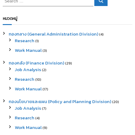
S
e
e
a
a
r
c
r
หมวดหมู่
h
c
h
กองกลาง (General Administration Division)
(4)
f
Research
(1)
o
r
Work Manual
(3)
:
กองคลัง (Finance Division)
(29)
Job Analysis
(2)
Research
(10)
Work Manual
(17)
กองนโยบายและแผน (Policy and Planning Division)
(20)
Job Analysis
(7)
Research
(4)
Work Manual
(9)