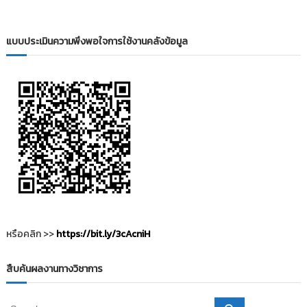
ะ
แ
แบบประเมินความพึงพอใจการใช้งานคลังข้อมูล
น
ว
เ
รื่
อ
ง
หรือคลิก >>
https://bit.ly/3cAcniH
สืบค้นผลงานทางวิชาการ
S