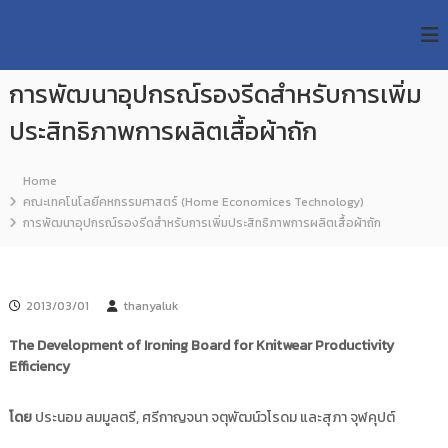
S
R
k
ม
ห
i
M
า
p
U
วิ
การพัฒนาอุปกรณ์รองรีดสำหรับการเพิ่ม
t
T
ท
o
ย
ประสิทธิภาพการผลิตเสื้อผ้าถัก
T
c
า
R
o
ลั
e
ย
n
Home
เ
s
t
คณะเทคโนโลยีคหกรรมศาสตร์ (Home Economices Technology)
ท
e
e
การพัฒนาอุปกรณ์รองรีดสำหรับการเพิ่มประสิทธิภาพการผลิตเสื้อผ้าถัก
ค
n
a
โ
t
น
r
โ
c
ล
2013/03/01
thanyaluk
h
ยี
ร
R
The Development of Ironing Board for Knitwear Productivity
า
e
Efficiency
ช
p
ม
ง
o
โดย
ประนอม ลมมูลตรี, ศรีกาญจนา จตุพัฒน์วโรดม และสุภา จุฬคุปต์
ค
s
ล