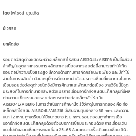
i
ธั
ญ
t
โดย
ไพโรจน์ บุญเกิด
บุ
o
รี
r
ปี
2558
y
:
บทคัดย่อ
ค
ลั
รอยต่อวัสดุต่างชนิดระหว่างเหล็กกล้าไร้สนิม AISI304L/AISI316 เป็นชิ้นส่วน
ง
สำคัญในอุตสาหกรรมการผลิตอาหารเนื่องจากรอยต่อนี้สามารถทำให้เกิด
ข้
รอยต่อมีความแข็งแรงสูง มีความต้านทานการกัดกร่อนพอเพียง และมีค่าใช้
อ
จ่ายในการผลิตต่ำ ด้วยเหตุนี้การศึกษาหาค่าตัวแปรการเชื่อมที่เหมาะสมในการ
มู
เชื่อมรอยต่อวัสดุต่างชนิดจึงมีการศึกษาและพัฒนาต่อเนื่อง งานวิจัยนี้มีจุด
ล
ประสงค์ในการศึกษาอิทธิพลตัวแปรการเชื่อมอาร์กทังสะเตนแก๊สคลุมที่มีผล
ต่อความแข็งแรงของรอยต่อชนระหว่างท่อเหล็กกล้าไร้สนิม
ง
AISI304L/AISI316 ในการดำเนินการศึกษานี้จะใช้วัสดุในการทดลอง คือ ท่อ
า
เหล็กกล้าไร้สนิม AISI304L/AISI316 มีเส้นผ่านศูนย์กลาง 38 mm. และความ
น
หนา 1.2 mm. ถูกเตรียมให้มีขนาดยาว 190 mm. รอยต่อชนถูกทำการเชื่อ
วิ
มอาร์กทังสะเตนแก๊สคลุมด้วยตัวแปรการเชื่อมประกอบด้วย การเชื่อมเดิน
จั
แนวไม่เติมลวดเชื่อม กระแสเชื่อม 25-65 A.และความเร็วเดินแนวเชื่อม 80-
ย