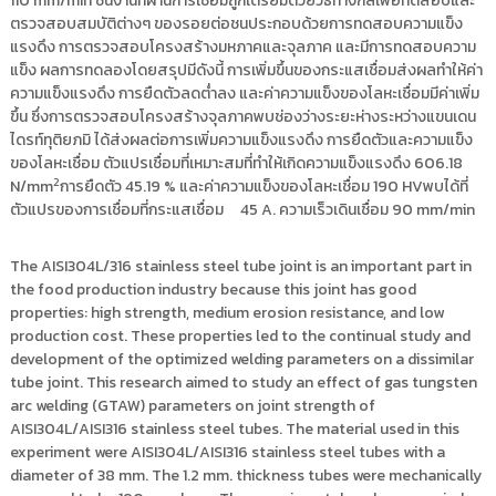
110 mm/min ชิ้นงานที่ผ่านการเชื่อมถูกเตรียมด้วยวิธีทางกลเพื่อทดสอบและ
ตรวจสอบสมบัติต่างๆ ของรอยต่อชนประกอบด้วยการทดสอบความแข็ง
แรงดึง การตรวจสอบโครงสร้างมหภาคและจุลภาค และมีการทดสอบความ
แข็ง ผลการทดลองโดยสรุปมีดังนี้ การเพิ่มขึ้นของกระแสเชื่อมส่งผลทำให้ค่า
ความแข็งแรงดึง การยืดตัวลดต่ำลง และค่าความแข็งของโลหะเชื่อมมีค่าเพิ่ม
ขึ้น ซึ่งการตรวจสอบโครงสร้างจุลภาคพบช่องว่างระยะห่างระหว่างแขนเดน
ไดรท์ทุติยภมิ ได้ส่งผลต่อการเพิ่มความแข็งแรงดึง การยืดตัวและความแข็ง
ของโลหะเชื่อม ตัวแปรเชื่อมที่เหมาะสมที่ทำให้เกิดความแข็งแรงดึง 606.18
2
N/mm
การยืดตัว 45.19 % และค่าความแข็งของโลหะเชื่อม 190 HVพบได้ที่
ตัวแปรของการเชื่อมที่กระแสเชื่อม 45 A. ความเร็วเดินเชื่อม 90 mm/min
The AISI304L/316 stainless steel tube joint is an important part in
the food production industry because this joint has good
properties: high strength, medium erosion resistance, and low
production cost. These properties led to the continual study and
development of the optimized welding parameters on a dissimilar
tube joint. This research aimed to study an effect of gas tungsten
arc welding (GTAW) parameters on joint strength of
AISI304L/AISI316 stainless steel tubes. The material used in this
experiment were AISI304L/AISI316 stainless steel tubes with a
diameter of 38 mm. The 1.2 mm. thickness tubes were mechanically