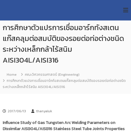
S
R
k
ม
ห
i
M
า
p
U
วิ
การศึกษาตัวแปรการเชื่อมอาร์กทังสเตน
t
T
ท
o
ย
แก๊สคลุมต่อสมบัติของรอยต่อท่อต่างชนิด
T
c
า
R
o
ลั
ระหว่างเหล็กกล้าไร้สนิม
e
ย
n
เ
AISI304L/AISI316
s
t
ท
e
e
ค
n
a
โ
Home
คณะวิศวกรรมศาสตร์ (Engineering)
t
น
r
การศึกษาตัวแปรการเชื่อมอาร์กทังสเตนแก๊สคลุมต่อสมบัติของรอยต่อท่อต่างชนิด
โ
c
ระหว่างเหล็กกล้าไร้สนิม AISI304L/AISI316
ล
h
ยี
ร
R
า
e
ช
2017/06/13
thanyaluk
p
ม
ง
o
Influence Study of Gas Tungsten Arc Welding Parameters on
ค
s
Dissimilar AISI304L/AISI316 Stainless Steel Tube Joints Properties
ล