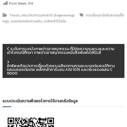
Post Views:
314
,
Thesis
คณะวิศวกรรมศาสตร์ (Engineering)
การเชื่อมอาร์กทังสเตนแก๊ส
,
,
คลุม
รอยต่อชนท่อต่างชนิด
เหล้กกล้าไร้สนิม
แ
ระดับการบดบังภาพข่าวอาชญากรรม ที่มีต่อความรุนแรงและความ
เข้าใจกรณีศึกษา ภาพข่าวอาชญากรรมหนังสือพิมพ์เดลินิวส์
น
อิทธิพลตัวแปรการเชื่อมด้วยแรงเสียดทานกวนแบบจุดต่อสมบัติทาง
กลบนรอยต่อเกย เหล็กกล้าคาร์บอน AISI 1015 และทองแดงผสม C
ะ
11000
แ
น
แบบประเมินความพึงพอใจการใช้งานคลังข้อมูล
ว
เ