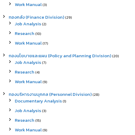
r
Work Manual
(3)
:
กองคลัง (Finance Division)
(29)
Job Analysis
(2)
Research
(10)
Work Manual
(17)
กองนโยบายและแผน (Policy and Planning Division)
(20)
Job Analysis
(7)
Research
(4)
Work Manual
(9)
กองบริหารงานบุคคล (Personnel Division)
(28)
Documentary Analysis
(1)
Job Analysis
(3)
Research
(15)
Work Manual
(9)