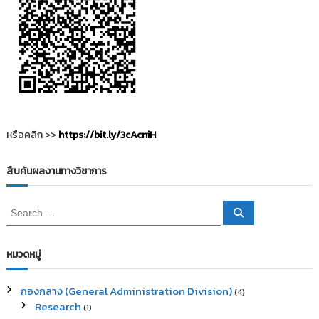
รื่
อ
ง
หรือคลิก >>
https://bit.ly/3cAcniH
สืบค้นผลงานทางวิชาการ
S
S
e
e
a
a
r
c
r
หมวดหมู่
h
c
h
กองกลาง (General Administration Division)
(4)
f
Research
(1)
o