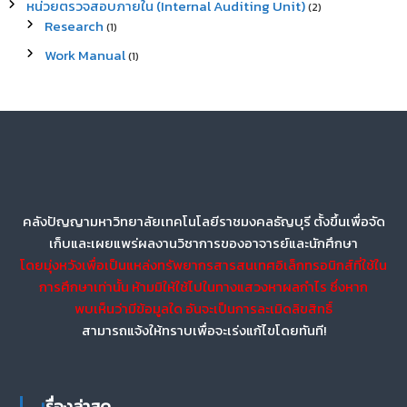
หน่วยตรวจสอบภายใน (Internal Auditing Unit)
(2)
Research
(1)
Work Manual
(1)
คลังปัญญามหาวิทยาลัยเทคโนโลยีราชมงคลธัญบุรี ตั้งขึ้นเพื่อจัด
เก็บและเผยแพร่ผลงานวิชาการของอาจารย์และนักศึกษา
โดยมุ่งหวังเพื่อเป็นแหล่งทรัพยากรสารสนเทศอิเล็กทรอนิกส์ที่ใช้ใน
การศึกษาเท่านั้น ห้ามมิให้ใช้ไปในทางแสวงหาผลกำไร ซึ่งหาก
พบเห็นว่ามีข้อมูลใด อันจะเป็นการละเมิดลิขสิทธิ์
สามารถแจ้งให้ทราบเพื่อจะเร่งแก้ไขโดยทันที!
เรื่องล่าสุด