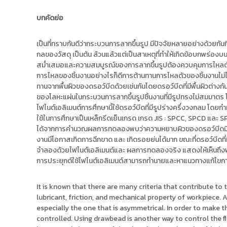
ง
t
ค
บทคัดย่อ
o
ล
r
ธั
y
เป็นที่ทราบกันดีว่ากระบวนการลากขึ้นรูป มีปัจจัยหลายอย่างด้วยกั
ญ
กลของวัสดุ เป็นต้น ล้วนแล้วแต่เป็นสาเหตุที่ทำให้เกิดข้อบกพร่องบน
บุ
:
สม่ำเสมอและความสมบูรณ์ของการลากขึ้นรูปต้องควบคุมการไหลตัวของ
รี
ค
การไหลของชิ้นงานอย่างไรก็ดีการต้านทานการไหลตัวของชิ้นงานไม่
ลั
ทานจากพื้นผิวของดรอว์บีดด้วยเช่นกันโดยดรอว์บีดที่มีพื้นผิวต่างกั
ง
ของโลหะแผ่นในกระบวนการลากขึ้นรูปชิ้นงานที่มีรูปทรงไม่สมมาตร 
ข้
ไฟไนต์เอลิเมนต์การศึกษานี้ใช้ดรอว์บีดที่มีรูปร่างครึ่งวงกลม โดย
อ
ใช้ในการศึกษาเป็นเหล็กรีดเย็นเกรด เกรด JIS : SPCC, SPCD และ 
มู
ได้จากการคำนวณผลการทดลองพบว่าความหยาบผิวของดรอว์บีดมีผลต
งานมีโอกาสเกิดการฉีกขาด และ เกิดรอยย่นได้มาก ขณะที่ดรอว์บีดที่
ล
จำลองด้วยไฟไนต์เอลิเมนต์และ ผลการทดลองจริง แสดงให้เห็นถึงพฤต
ง
การประยุกต์ใช้ไฟไนต์เอลิเมนต์สามารถทำนายและหาแนวทางแก้ไขการ
า
น
It is known that there are many criteria that contribute to
วิ
lubricant, friction, and mechanical property of workpiece. 
จั
especially the one that is asymmetrical. In order to make 
ย
controlled. Using drawbead is another way to control the f