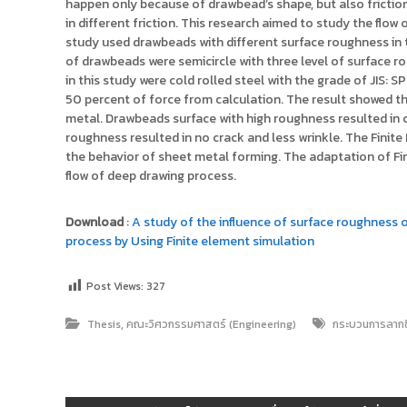
happen only because of drawbead’s shape, but also frictio
in different friction. This research aimed to study the fl
study used drawbeads with different surface roughness in 
of drawbeads were semicircle with three level of surface r
in this study were cold rolled steel with the grade of JIS:
50 percent of force from calculation. The result showed t
metal. Drawbeads surface with high roughness resulted in c
roughness resulted in no crack and less wrinkle. The Finit
the behavior of sheet metal forming. The adaptation of Fini
flow of deep drawing process.
Download
:
A study of the influence of surface roughnes
process by Using Finite element simulation
Post Views:
327
,
Thesis
คณะวิศวกรรมศาสตร์ (Engineering)
กระบวนการลากขึ