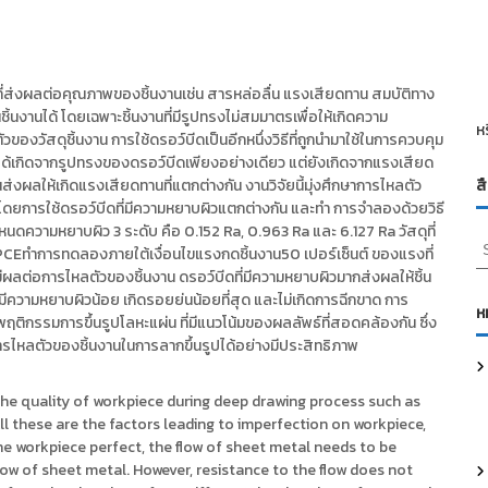
นที่ส่งผลต่อคุณภาพของชิ้นงานเช่น สารหล่อลื่น แรงเสียดทาน สมบัติทาง
ชิ้นงานได้ โดยเฉพาะชิ้นงานที่มีรูปทรงไม่สมมาตรเพื่อให้เกิดความ
ห
วัสดุชิ้นงาน การใช้ดรอว์บีดเป็นอีกหนึ่งวิธีที่ถูกนำมาใช้ในการควบคุม
ได้เกิดจากรูปทรงของดรอว์บีดเพียงอย่างเดียว แต่ยังเกิดจากแรงเสียด
นส่งผลให้เกิดแรงเสียดทานที่แตกต่างกัน งานวิจัยนี้มุ่งศึกษาการไหลตัว
ส
โดยการใช้ดรอว์บีดที่มีความหยาบผิวแตกต่างกัน และทำ การจำลองด้วยวิธี
กำหนดความหยาบผิว 3 ระดับ คือ 0.152 Ra, 0.963 Ra และ 6.127 Ra วัสดุที่
S
SPCEทำการทดลองภายใต้เงื่อนไขแรงกดชิ้นงาน50 เปอร์เซ็นต์ ของแรงที่
e
่อการไหลตัวของชิ้นงาน ดรอว์บีดที่มีความหยาบผิวมากส่งผลให้ชิ้น
a
มีความหยาบผิวน้อย เกิดรอยย่นน้อยที่สุด และไม่เกิดการฉีกขาด การ
r
ห
ิกรรมการขึ้นรูปโลหะแผ่น ที่มีแนวโน้มของผลลัพธ์ที่สอดคล้องกัน ซึ่ง
c
ไหลตัวของชิ้นงานในการลากขึ้นรูปได้อย่างมีประสิทธิภาพ
h
f
o
 the quality of workpiece during deep drawing process such as
r
All these are the factors leading to imperfection on workpiece,
:
the workpiece perfect, the flow of sheet metal needs to be
low of sheet metal. However, resistance to the flow does not