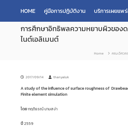
R
S
ม
M
k
ห
HOME
คู่มือการปฏิบัติงาน
บริการเผยแพร
i
า
U
p
วิ
T
การศึกษาอิทธิพลความหยาบผิวของดร
t
ท
T
o
ย
R
ไนต์เอลิเมนต์
c
า
e
o
ลั
s
n
ย
Home
คณะวิศวกร
e
t
เ
e
ท
a
n
ค
r
t
โ
c
2017/09/14
thanyaluk
น
h
โ
A study of the influence of surface roughness of Drawbe
R
ล
Finite element simulation
e
ยี
p
ร
โดย
กฤติธรณ์ นามสง่า
า
o
ช
s
ม
ปี
2559
i