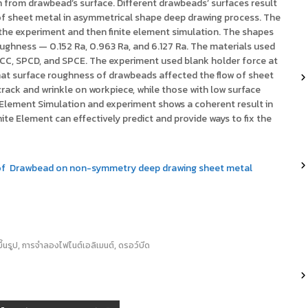
n from drawbead’s surface. Different drawbeads’ surfaces result
ow of sheet metal in asymmetrical shape deep drawing process. The
the experiment and then finite element simulation. The shapes
oughness — 0.152 Ra, 0.963 Ra, and 6.127 Ra. The materials used
 SPCC, SPCD, and SPCE. The experiment used blank holder force at
hat surface roughness of drawbeads affected the flow of sheet
rack and wrinkle on workpiece, while those with low surface
e Element Simulation and experiment shows a coherent result in
te Element can effectively predict and provide ways to fix the
s of Drawbead on non-symmetry deep drawing sheet metal
,
,
้นรูป
การจำลองไฟไนต์เอลิเมนต์
ดรอว์บีด