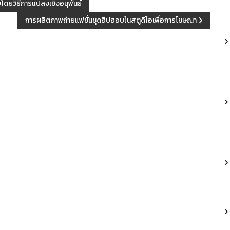
โดยวิธีการแปลงเชิงอนุพันธ์
การผลิตภาพถ่ายแฟชั่นชุดฮิปฮอบในสตูดิโอเพื่อการโฆษณา