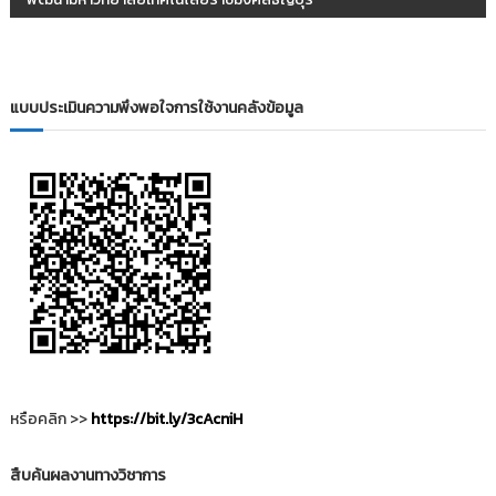
ะ
แ
น
แบบประเมินความพึงพอใจการใช้งานคลังข้อมูล
ว
เ
รื่
อ
ง
หรือคลิก >>
https://bit.ly/3cAcniH
สืบค้นผลงานทางวิชาการ