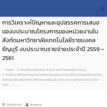
S
R
k
ม
ห
i
M
า
p
U
วิ
การวิเคราะห์ปัญหาและอุปสรรคการเสนอ
t
T
ท
o
ย
ของบประมาณโครงการของหน่วยงานใน
T
c
า
R
o
ลั
สังกัดมหาวิทยาลัยเทคโนโลยีราชมงคล
e
ย
n
เ
ธัญบุรี งบประมาณรายจ่ายประจำปี 2559 –
s
t
ท
e
e
ค
2561
n
a
โ
t
น
r
โ
c
Home
กองนโยบายและแผน (Policy and Planning Division)
ล
การวิเคราะห์ปัญหาและอุปสรรคการเสนอของบประมาณโครงการของหน่วยงานใน
h
ยี
สังกัดมหาวิทยาลัยเทคโนโลยีราชมงคลธัญบุรี งบประมาณรายจ่ายประจำปี 2559 –
ร
R
า
2561
e
ช
p
ม
ง
o
ค
s
2018/10/04
Yaowaluk
ล