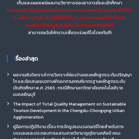
เก็บและเผยแพร่ผลงานวิชาการของอาจารย์และนักศึกษา
โดยมุ่งหวังเพื่อเป็นแหล่งทรัพยากรสารสนเทศอิเล็กทรอนิกส์ที่ใช้ใน
การศึกษาเท่านั้น ห้ามมิให้ใช้ไปในทางแสวงหาผลกำไร ซึ่งหาก
พบเห็นว่ามีข้อมูลใด อันจะเป็นการละเมิดลิขสิทธิ์
สามารถแจ้งให้ทราบเพื่อจะเร่งแก้ไขโดยทันที!
เรื่องล่าสุด
ผลงานเชิงวิเคราะห์ การวิเคราะห์ช่องว่างของหลักสูตรระดับปริญญา
โท และข้อเสนอแนวทางพัฒนาตามเกณฑ์มาตรฐานหลักสูตรระดับ
บัณฑิตศึกษา พ.ศ. 2565 : กรณีศึกษามหาวิทยาลัยเทคโนโลยีราช
มงคลธัญบุรี
The Impact of Total Quality Management on Sustainable
Tourism Development in the Chengdu-Chongqing Urban
Agglomeration
คู่มือการปฏิบัติงาน เรื่อง การจัดรูปแบบวงดนตรีไทยสำหรับการ
บรรเลงและประกอบการแสดงภาควิชานาฏดุริยางคศิลป์ คณะ