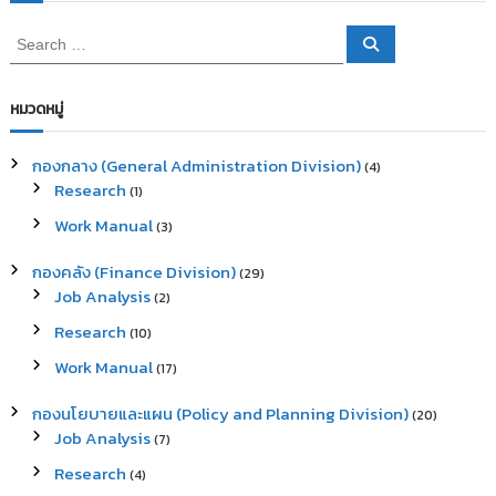
S
S
e
e
a
a
r
c
r
หมวดหมู่
h
c
h
กองกลาง (General Administration Division)
(4)
f
Research
(1)
o
r
Work Manual
(3)
:
กองคลัง (Finance Division)
(29)
Job Analysis
(2)
Research
(10)
Work Manual
(17)
กองนโยบายและแผน (Policy and Planning Division)
(20)
Job Analysis
(7)
Research
(4)