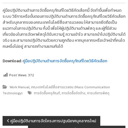
i
ธั
ญ
คู่มือปฏิบัติงานด้านการจัดซื้อครุภัณฑ์โดยวิธีคัดเลือกนี้ จัดทำขึ้นเพื่อกำหนด
t
บุ
ระบบ วิธีการหรือขั้นตอนการปฏิบัติงานด้านการจัดซื้อครุภัณฑ์โดยวิธีคัดเลือก
o
รี
สำหรับบุคลากรของคณะเทคโนโลยีสื่อสารมวลชน ให้สามารถยึดถือเป็น
r
แนวทางในการปฏิบัติงาน ทั้งนี้ เพื่อให้ผู้ปฏิบัติงานด้านพัสดุ และผู้ที่มีส่วน
y
เกี่ยวข้องในการจัดหาพัสดุได้รับความรู้ ความเข้าใจ สามารถนำไปปฏิบัติงานได้
:
จริง และสามารถปฏิบัติงานด้วยความถูกต้อง หากบุคลากรหรือเจ้าหน้าที่คนใด
ค
คนหนึ่งไม่อยู่ สามารถทำงานแทนกันได้
ลั
ง
Download
:
คู่มือปฏิบัติงานด้านการจัดซื้อครุภัณฑ์โดยวิธีคัดเลือก
ข้
อ
Post Views:
372
มู
ล
,
Work Manual
คณะเทคโนโลยีสื่อสารมวลชน (Mass Communication
ง
,
,
Technology)
การจัดซื้อครุภัณฑ์
การจัดซื้อจัดจ้าง
การบริหารพัสดุ
า
น
วิ
แ
จั
คู่มือปฏิบัติงานการจัดโครงการปฐมนิเทศบุคลากรใหม่
ย