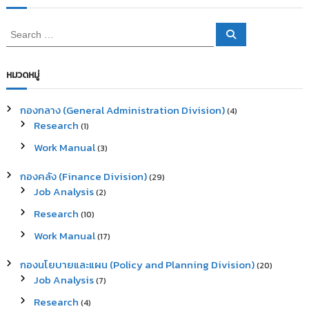
S
S
e
e
a
a
r
c
r
หมวดหมู่
h
c
h
กองกลาง (General Administration Division)
(4)
f
Research
(1)
o
r
Work Manual
(3)
:
กองคลัง (Finance Division)
(29)
Job Analysis
(2)
Research
(10)
Work Manual
(17)
กองนโยบายและแผน (Policy and Planning Division)
(20)
Job Analysis
(7)
Research
(4)