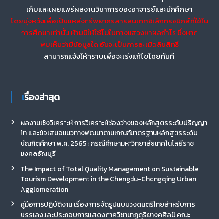
เก็บและเผยแพร่ผลงานวิชาการของอาจารย์และนักศึกษา
โดยมุ่งหวังเพื่อเป็นแหล่งทรัพยากรสารสนเทศอิเล็กทรอนิกส์ที่ใช้ใน
การศึกษาเท่านั้น ห้ามมิให้ใช้ไปในทางแสวงหาผลกำไร ซึ่งหาก
พบเห็นว่ามีข้อมูลใด อันจะเป็นการละเมิดลิขสิทธิ์
สามารถแจ้งให้ทราบเพื่อจะเร่งแก้ไขโดยทันที!
เรื่องล่าสุด
ผลงานเชิงวิเคราะห์ การวิเคราะห์ช่องว่างของหลักสูตรระดับปริญญา
โท และข้อเสนอแนวทางพัฒนาตามเกณฑ์มาตรฐานหลักสูตรระดับ
บัณฑิตศึกษา พ.ศ. 2565 : กรณีศึกษามหาวิทยาลัยเทคโนโลยีราช
มงคลธัญบุรี
The Impact of Total Quality Management on Sustainable
Tourism Development in the Chengdu-Chongqing Urban
Agglomeration
คู่มือการปฏิบัติงาน เรื่อง การจัดรูปแบบวงดนตรีไทยสำหรับการ
บรรเลงและประกอบการแสดงภาควิชานาฏดุริยางคศิลป์ คณะ