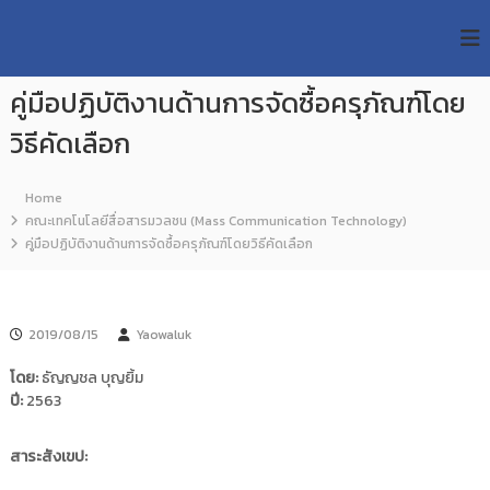
S
R
k
ม
ห
i
M
า
p
U
วิ
คู่มือปฏิบัติงานด้านการจัดซื้อครุภัณฑ์โดย
t
T
ท
o
ย
วิธีคัดเลือก
T
c
า
R
o
ลั
e
ย
n
Home
เ
s
t
คณะเทคโนโลยีสื่อสารมวลชน (Mass Communication Technology)
ท
e
e
คู่มือปฏิบัติงานด้านการจัดซื้อครุภัณฑ์โดยวิธีคัดเลือก
ค
n
a
โ
t
น
r
โ
c
ล
2019/08/15
Yaowaluk
h
ยี
ร
R
โดย:
ธัญญชล บุญยิ้ม
า
e
ปี:
2563
ช
p
ม
ง
o
สาระสังเขป:
ค
s
ล