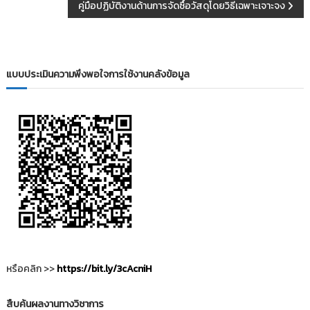
คู่มือปฏิบัติงานด้านการจัดซื้อวัสดุโดยวิธีเฉพาะเจาะจง
น
ะ
แ
แบบประเมินความพึงพอใจการใช้งานคลังข้อมูล
น
ว
เ
รื่
อ
ง
หรือคลิก >>
https://bit.ly/3cAcniH
สืบค้นผลงานทางวิชาการ