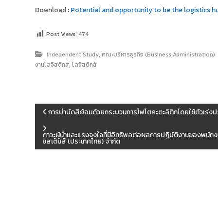
Download :
Potential and opportunity to be the logistics 
Post Views:
474
,
Independent Study
คณะบริหารธุรกิจ (Business Administration)
,
งานโลจิสติกส์
โลจิสติกส์
แ
การบำบัดสีย้อมด้วยกระบวนการโฟโตคะตะลิติกโดยใช้ตัวเร่งปฏ
น
ภาวะผู้นำและแรงจูงใจที่มีอิทธิพลต่อผลการปฏิบัติงานของพนัก
ซิสเต็มส์ (ประเทศไทย) จำกัด
ะ
แ
น