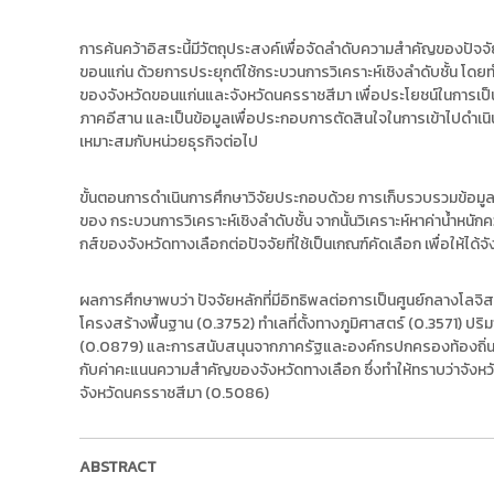
ง
t
ค
o
การค้นคว้าอิสระนี้มีวัตถุประสงค์เพื่อจัดลำดับความสำคัญของปัจจ
ล
r
ขอนแก่น ด้วยการประยุกต์ใช้กระบวนการวิเคราะห์เชิงลำดับชั้น โด
ธั
y
ของจังหวัดขอนแก่นและจังหวัดนครราชสีมา เพื่อประโยชน์ในการเป็น
ญ
ภาคอีสาน และเป็นข้อมูลเพื่อประกอบการตัดสินใจในการเข้าไปดำเนิน
บุ
:
เหมาะสมกับหน่วยธุรกิจต่อไป
รี
ค
ลั
ขั้นตอนการดำเนินการศึกษาวิจัยประกอบด้วย การเก็บรวบรวมข้อมูล
ง
ของ กระบวนการวิเคราะห์เชิงลำดับชั้น จากนั้นวิเคราะห์หาค่าน้ำห
ข้
กส์ของจังหวัดทางเลือกต่อปัจจัยที่ใช้เป็นเกณฑ์คัดเลือก เพื่อให้ไ
อ
มู
ผลการศึกษาพบว่า ปัจจัยหลักที่มีอิทธิพลต่อการเป็นศูนย์กลางโล
ล
โครงสร้างพื้นฐาน (0.3752) ทำเลที่ตั้งทางภูมิศาสตร์ (0.3571) ปร
ง
(0.0879) และการสนับสนุนจากภาครัฐและองค์กรปกครองท้องถิ่น (
า
กับค่าคะแนนความสำคัญของจังหวัดทางเลือก ซึ่งทำให้ทราบว่าจังหว
น
จังหวัดนครราชสีมา (0.5086)
วิ
จั
ย
ABSTRACT