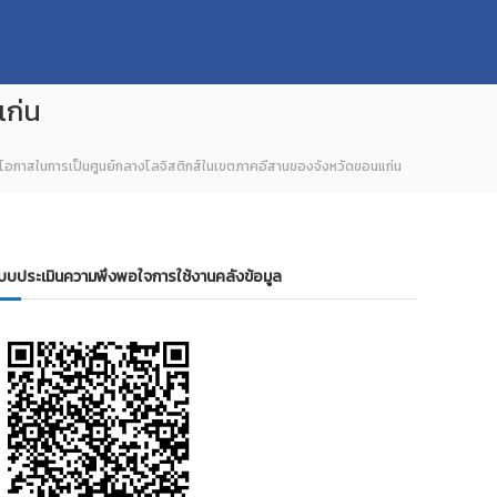
แก่น
อกาสในการเป็นศูนย์กลางโลจิสติกส์ในเขตภาคอีสานของจังหวัดขอนแก่น
บบประเมินความพึงพอใจการใช้งานคลังข้อมูล