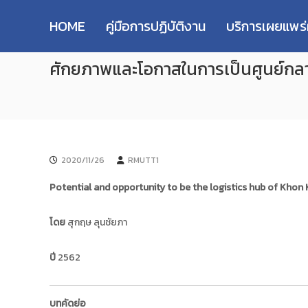
R
S
ม
M
k
ห
HOME
คู่มือการปฏิบัติงาน
บริการเผยแพร
i
า
U
p
วิ
T
ศักยภาพและโอกาสในการเป็นศูนย์กล
t
ท
T
o
ย
R
c
า
e
o
ลั
s
n
ย
e
t
เ
e
ท
a
2020/11/26
RMUTT1
n
ค
r
t
โ
c
Potential and opportunity to be the logistics hub of Khon 
น
h
โ
R
โดย
สุกฤษ ลุนชัยภา
ล
e
ยี
p
ร
ปี
2562
า
o
ช
s
ม
i
บทคัดย่อ