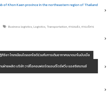
hub of Khon Kaen province in the northeastern region of Thailand
,
,
,
,
Business logistics
Logistics
Transportation
การขนส่ง
การบริหาร
ิกิริยา ไทเทเนียมไดออกไซด์ร่วมกับการเติมอากาศขนาดนาโนบับเบิ้ล
งานฝ่ายผลิต บริษัท วาลีโอคอมฟอร์ดแอนด์ไดร์ฟวิ่ง แอสซิสแทนซ์