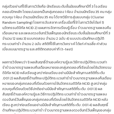
กลุ่มตัวอย่างที่ใช้ในการวิจัยคือ นักเรียนระดับชั้นมัธยมศึกษาปีที่ 3 โรงเรียน
คลองปักหลัก โดยแบ่งออกเป็นกลุ่มทดลอง 1 ห้อง จำนวนนักเรียน 35 คน กลุ่ม
ควบคุม 1 ห้อง จำนวนนักเรียน 35 คน ได้จากวิธีการสุ่มแบบกลุ่ม (Cluster
Random Sampling) โดยการจับสลาก เครื่องมือที่ใช้ ในการวิจัยได้แก่ 1)
นวัตกรรมดิจิทัล NCID 2) แผนการจัดการเรียนรู้เรื่อง รำวงมาตรฐานเพลงคืน
เดือนหงาย และเพลงดวงจันทร์วันเพ็ญของนักเรียนระดับชั้นมัธยมศึกษาปีที่ 3
จำนวน 12 แผน 3) แบบทดสอบ จำนวน 2 ฉบับ 4) แบบประเมินทักษะปฏิบัติ
กระบวนท่ารำ จำนวน 2 ฉบับ สถิติที่ใช้ในการวิเคราะห์ ได้แก่ ค่าเฉลี่ย ค่าส่วน
เบี่ยงเบนมาตรฐาน และสถิติทดสอบค่าที (t-test)
ผลการวิจัยพบว่า 1) ผลสัมฤทธิ์ด้านองค์ความรู้และวิธีการปฏิบัติกระบวนท่า
รำรำวงมาตรฐานเพลงคืนเดือนหงายของกลุ่มทดลองที่เรียนโดยใช้นวัตกรรม
ดิจิทัล NCID หลังเรียนสูงกว่าก่อนเรียน อย่างมีนัยสำคัญทางสถิติที่ระดับ
.001 2) ผลสัมฤทธิ์ด้านทักษะปฏิบัติกระบวนท่ารำรำวงมาตรฐานเพลงคืนเดือน
หงายของกลุ่มทดลองที่เรียนด้วยการใช้นวัตกรรมดิจิทัล NCID สูงกว่ากลุ่ม
ควบคุมที่เรียนด้วยวิธีปกติอย่างมีนัยสำคัญทางสถิติที่ระดับ .001 3) ผล
สัมฤทธิ์ด้านองค์ความรู้และวิธีการปฏิบัติกระบวนท่ารำรำวงมาตรฐานเพลง
ดวงจันทร์วันเพ็ญของกลุ่มทดลองที่เรียนโดยใช้นวัตกรรมดิจิทัล NCID หลัง
เรียน สูงกว่าก่อนเรียนอย่างมีนัยสำคัญทางสถิติที่ระดับ .001 4) ผลสัมฤทธิ์
ด้านทักษะปฏิบัติกระบวนท่ารำ รำวงมาตรฐานเพลงดวงจันทร์วันเพ็ญของกลุ่ม