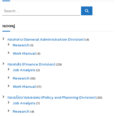
S
S
e
e
a
a
r
c
r
หมวดหมู่
h
c
h
กองกลาง (General Administration Division)
(4)
f
Research
(1)
o
r
Work Manual
(3)
:
กองคลัง (Finance Division)
(29)
Job Analysis
(2)
Research
(10)
Work Manual
(17)
กองนโยบายและแผน (Policy and Planning Division)
(20)
Job Analysis
(7)
Research
(4)