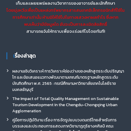
เก็บและเผยแพร่ผลงานวิชาการของอาจารย์และนักศึกษา
โดยมุ่งหวังเพื่อเป็นแหล่งทรัพยากรสารสนเทศอิเล็กทรอนิกส์ที่ใช้ใน
การศึกษาเท่านั้น ห้ามมิให้ใช้ไปในทางแสวงหาผลกำไร ซึ่งหาก
พบเห็นว่ามีข้อมูลใด อันจะเป็นการละเมิดลิขสิทธิ์
สามารถแจ้งให้ทราบเพื่อจะเร่งแก้ไขโดยทันที!
เรื่องล่าสุด
ผลงานเชิงวิเคราะห์ การวิเคราะห์ช่องว่างของหลักสูตรระดับปริญญา
โท และข้อเสนอแนวทางพัฒนาตามเกณฑ์มาตรฐานหลักสูตรระดับ
บัณฑิตศึกษา พ.ศ. 2565 : กรณีศึกษามหาวิทยาลัยเทคโนโลยีราช
มงคลธัญบุรี
The Impact of Total Quality Management on Sustainable
Tourism Development in the Chengdu-Chongqing Urban
Agglomeration
คู่มือการปฏิบัติงาน เรื่อง การจัดรูปแบบวงดนตรีไทยสำหรับการ
บรรเลงและประกอบการแสดงภาควิชานาฏดุริยางคศิลป์ คณะ