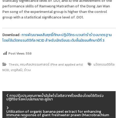
statically significance level of .001, and 4) the achievement of the
performance skills of Ramwong Matrathan of the Dong Jan Wan
Pen song of the experimental group is higher than the control
group with a statistical significance level of .001.
Download
:
การพัฒนาผลสัมฤทธิ์ทักษะปฏิบัติกระบวนท่ารำรำวงมาตรฐาน
โดยใช้นวัตกรรมดิจิทัล NCID สำหรับนักเรียนระดับชั้นมัธยมศึกษาปีที่ 3
Post Views:
558
,
Thesis
คณะศิลปกรรมศาสตร์ (Fine and applied arts)
นวัตกรรมดิจิทัล
,
,
NCID
นาฏศิลป์
รำวง
แ
การปรับปรุงคุณภาพน้ำมันไพโรไลซิสจากถั่วเหลืองโดยใช้ตัวเร่ง
ปฏิกิริยาโลหะบนแกมมาอะลูมินา
น
Utilization of organic banana peel extract for enhancing
immune response of giant freshwater prawn (Macrobrachium