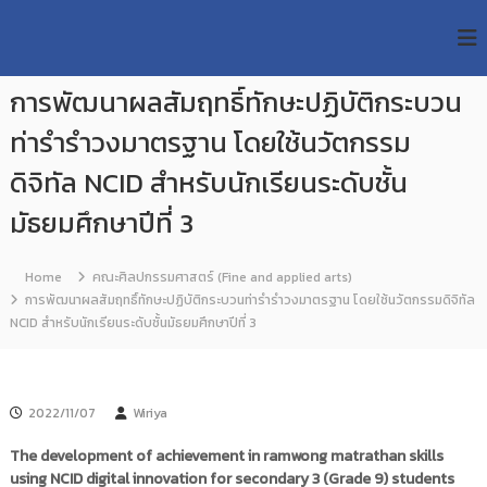
S
R
k
ม
ห
i
M
า
p
U
วิ
การพัฒนาผลสัมฤทธิ์ทักษะปฏิบัติกระบวน
t
T
ท
o
ย
ท่ารำรำวงมาตรฐาน โดยใช้นวัตกรรม
T
c
า
R
o
ลั
ดิจิทัล NCID สำหรับนักเรียนระดับชั้น
e
ย
n
เ
มัธยมศึกษาปีที่ 3
s
t
ท
e
e
ค
n
a
โ
Home
คณะศิลปกรรมศาสตร์ (Fine and applied arts)
t
น
r
การพัฒนาผลสัมฤทธิ์ทักษะปฏิบัติกระบวนท่ารำรำวงมาตรฐาน โดยใช้นวัตกรรมดิจิทัล
โ
c
NCID สำหรับนักเรียนระดับชั้นมัธยมศึกษาปีที่ 3
ล
h
ยี
ร
R
า
e
ช
2022/11/07
Wiriya
p
ม
ง
o
The development of achievement in ramwong matrathan skills
ค
s
using NCID digital innovation for secondary 3 (Grade 9) students
ล