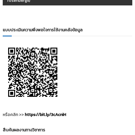
ะ
rosenbergii)
แ
น
แบบประเมินความพึงพอใจการใช้งานคลังข้อมูล
ว
เ
รื่
อ
ง
หรือคลิก >>
https://bit.ly/3cAcniH
สืบค้นผลงานทางวิชาการ