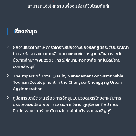
สามารถแจ้งให้ทราบเพื่อจะเร่งแก้ไขโดยทันที!
เรื่องล่าสุด
ผลงานเชิงวิเคราะห์ การวิเคราะห์ช่องว่างของหลักสูตรระดับปริญญา
โท และข้อเสนอแนวทางพัฒนาตามเกณฑ์มาตรฐานหลักสูตรระดับ
บัณฑิตศึกษา พ.ศ. 2565 : กรณีศึกษามหาวิทยาลัยเทคโนโลยีราช
มงคลธัญบุรี
The Impact of Total Quality Management on Sustainable
Tourism Development in the Chengdu-Chongqing Urban
Agglomeration
คู่มือการปฏิบัติงาน เรื่อง การจัดรูปแบบวงดนตรีไทยสำหรับการ
บรรเลงและประกอบการแสดงภาควิชานาฏดุริยางคศิลป์ คณะ
ศิลปกรรมศาสตร์ มหาวิทยาลัยเทคโนโลยีราชมงคลธัญบุรี