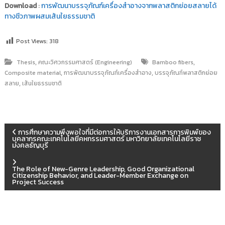
Download
:
การพัฒนาบรรจุภัณฑ์เครื่องสำอางจากพลาสติกย่อยสลายได้
ทางชีวภาพผสมเส้นใยธรรมชาติ
Post Views:
318
,
,
Thesis
คณะวิศวกรรมศาสตร์ (Engineering)
Bamboo fibers
,
,
Composite material
การพัฒนาบรรจุภัณฑ์เครื่องสำอาง
บรรจุภัณฑ์พลาสติกย่อย
,
สลาย
เส้นใยธรรมชาติ
แ
การศึกษาความพึงพอใจที่มีต่อการให้บริการงานเอกสารการพิมพ์ของ
บุคลากรคณะเทคโนโลยีคหกรรมศาสตร์ มหาวิทยาลัยเทคโนโลยีราช
มงคลธัญบุรี
น
The Role of New-Genre Leadership, Good Organizational
ะ
Citizenship Behavior, and Leader-Member Exchange on
Project Success
แ
น