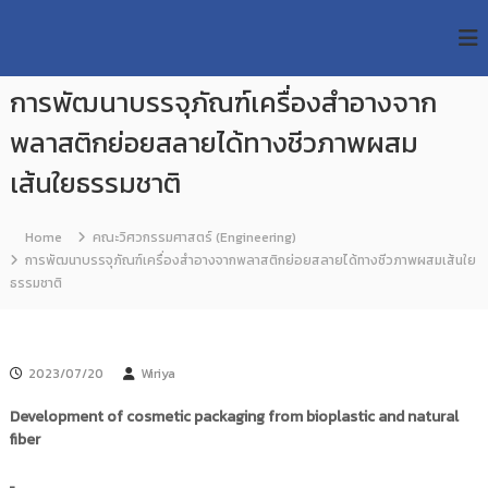
S
R
k
ม
ห
i
M
า
p
U
วิ
การพัฒนาบรรจุภัณฑ์เครื่องสำอางจาก
t
T
ท
o
ย
พลาสติกย่อยสลายได้ทางชีวภาพผสม
T
c
า
R
o
ลั
เส้นใยธรรมชาติ
e
ย
n
เ
s
t
ท
e
Home
คณะวิศวกรรมศาสตร์ (Engineering)
e
ค
n
การพัฒนาบรรจุภัณฑ์เครื่องสำอางจากพลาสติกย่อยสลายได้ทางชีวภาพผสมเส้นใย
a
โ
t
ธรรมชาติ
น
r
โ
c
ล
h
ยี
ร
R
2023/07/20
Wiriya
า
e
ช
Development of cosmetic packaging from bioplastic and natural
p
ม
fiber
ง
o
ค
s
ล