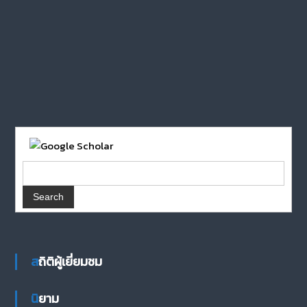
สถิติผู้เยี่ยมชม
นิยาม