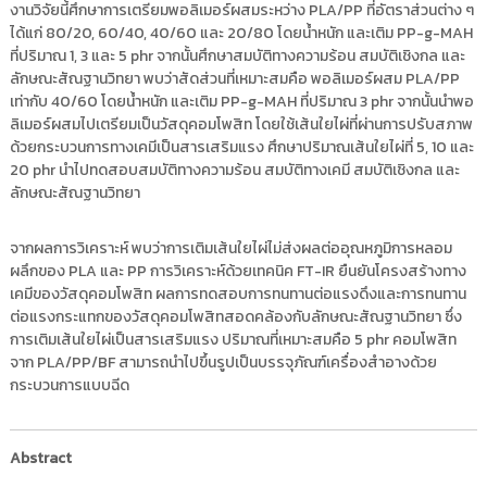
งานวิจัยนี้ศึกษาการเตรียมพอลิเมอร์ผสมระหว่าง PLA/PP ที่อัตราส่วนต่าง ๆ
ได้แก่ 80/20, 60/40, 40/60 และ 20/80 โดยน้ำหนัก และเติม PP-g-MAH
ที่ปริมาณ 1, 3 และ 5 phr จากนั้นศึกษาสมบัติทางความร้อน สมบัติเชิงกล และ
ลักษณะสัณฐานวิทยา พบว่าสัดส่วนที่เหมาะสมคือ พอลิเมอร์ผสม PLA/PP
เท่ากับ 40/60 โดยน้ำหนัก และเติม PP-g-MAH ที่ปริมาณ 3 phr จากนั้นนำพอ
ลิเมอร์ผสมไปเตรียมเป็นวัสดุคอมโพสิท โดยใช้เส้นใยไผ่ที่ผ่านการปรับสภาพ
ด้วยกระบวนการทางเคมีเป็นสารเสริมแรง ศึกษาปริมาณเส้นใยไผ่ที่ 5, 10 และ
20 phr นำไปทดสอบสมบัติทางความร้อน สมบัติทางเคมี สมบัติเชิงกล และ
ลักษณะสัณฐานวิทยา
จากผลการวิเคราะห์ พบว่าการเติมเส้นใยไผ่ไม่ส่งผลต่ออุณหภูมิการหลอม
ผลึกของ PLA และ PP การวิเคราะห์ด้วยเทคนิค FT-IR ยืนยันโครงสร้างทาง
เคมีของวัสดุคอมโพสิท ผลการทดสอบการทนทานต่อแรงดึงและการทนทาน
ต่อแรงกระแทกของวัสดุคอมโพสิทสอดคล้องกับลักษณะสัณฐานวิทยา ซึ่ง
การเติมเส้นใยไผ่เป็นสารเสริมแรง ปริมาณที่เหมาะสมคือ 5 phr คอมโพสิท
จาก PLA/PP/BF สามารถนำไปขึ้นรูปเป็นบรรจุภัณฑ์เครื่องสำอางด้วย
กระบวนการแบบฉีด
Abstract