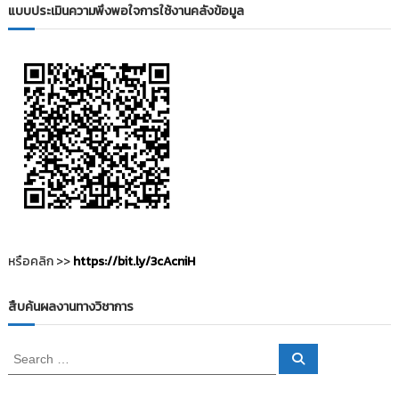
แบบประเมินความพึงพอใจการใช้งานคลังข้อมูล
ว
เ
รื่
อ
ง
หรือคลิก >>
https://bit.ly/3cAcniH
สืบค้นผลงานทางวิชาการ
S
S
e
e
a
a
r