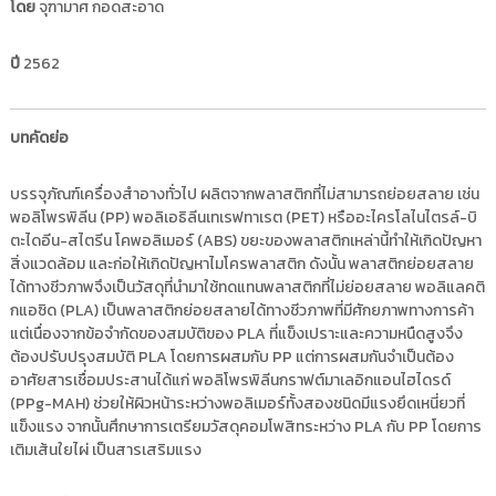
โดย
จุฑามาศ กอดสะอาด
i
ธั
ญ
t
บุ
ปี
2562
o
รี
r
y
บทคัดย่อ
:
ค
บรรจุภัณฑ์เครื่องสำอางทั่วไป ผลิตจากพลาสติกที่ไม่สามารถย่อยสลาย เช่น
ลั
พอลิโพรพิลีน (PP) พอลิเอธิลีนเทเรฟทาเรต (PET) หรืออะไครโลไนไตรล์-บิ
ง
ตะไดอีน-สไตรีน โคพอลิเมอร์ (ABS) ขยะของพลาสติกเหล่านี้ทำให้เกิดปัญหา
ข้
สิ่งแวดล้อม และก่อให้เกิดปัญหาไมโครพลาสติก ดังนั้น พลาสติกย่อยสลาย
อ
ได้ทางชีวภาพจึงเป็นวัสดุที่นำมาใช้ทดแทนพลาสติกที่ไม่ย่อยสลาย พอลิแลคติ
มู
กแอซิด (PLA) เป็นพลาสติกย่อยสลายได้ทางชีวภาพที่มีศักยภาพทางการค้า
ล
แต่เนื่องจากข้อจำกัดของสมบัติของ PLA ที่แข็งเปราะและความหนืดสูงจึง
ต้องปรับปรุงสมบัติ PLA โดยการผสมกับ PP แต่การผสมกันจำเป็นต้อง
ง
อาศัยสารเชื่อมประสานได้แก่ พอลิโพรพิลีนกราฟต์มาเลอิกแอนไฮไดรด์
า
(PPg-MAH) ช่วยให้ผิวหน้าระหว่างพอลิเมอร์ทั้งสองชนิดมีแรงยึดเหนี่ยวที่
น
แข็งแรง จากนั้นศึกษาการเตรียมวัสดุคอมโพสิทระหว่าง PLA กับ PP โดยการ
วิ
เติมเส้นใยไผ่ เป็นสารเสริมแรง
จั
ย