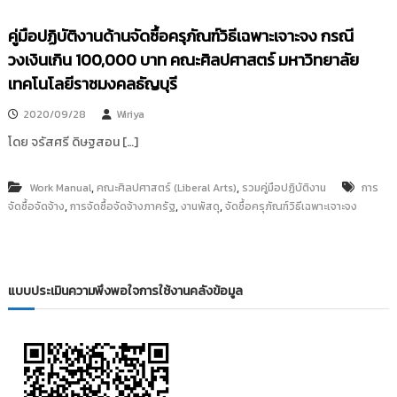
i
ธั
ญ
t
คู่มือปฏิบัติงานด้านจัดซื้อครุภัณฑ์วิธีเฉพาะเจาะจง กรณี
บุ
o
วงเงินเกิน 100,000 บาท คณะศิลปศาสตร์ มหาวิทยาลัย
รี
r
เทคโนโลยีราชมงคลธัญบุรี
y
2020/09/28
Wiriya
:
ค
โดย จรัสศรี ดิษฐสอน […]
ลั
ง
,
,
Work Manual
คณะศิลปศาสตร์ (Liberal Arts)
รวมคู่มือปฏิบัติงาน
การ
ข้
,
,
,
จัดซื้อจัดจ้าง
การจัดซื้อจัดจ้างภาครัฐ
งานพัสดุ
จัดซื้อครุภัณฑ์วิธีเฉพาะเจาะจง
อ
มู
ล
ง
แบบประเมินความพึงพอใจการใช้งานคลังข้อมูล
า
น
วิ
จั
ย