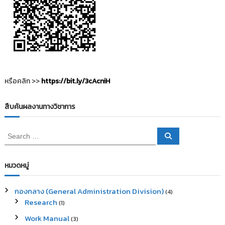
หรือคลิก >>
https://bit.ly/3cAcniH
สืบค้นผลงานทางวิชาการ
S
S
e
e
a
a
r
c
r
หมวดหมู่
h
c
h
กองกลาง (General Administration Division)
(4)
f
Research
(1)
o
r
Work Manual
(3)