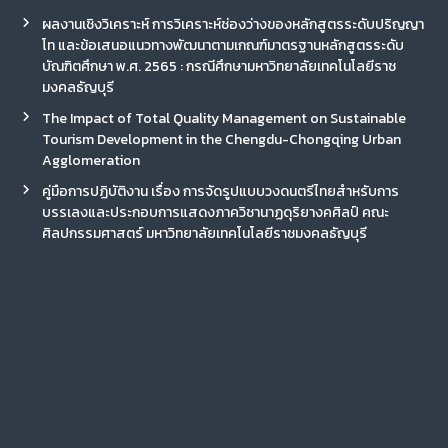
ผลงานเชิงวิเคราะห์ การวิเคราะห์ช่องว่างของหลักสูตรระดับปริญญา
โท และข้อเสนอแนวทางพัฒนาตามเกณฑ์มาตรฐานหลักสูตรระดับ
บัณฑิตศึกษา พ.ศ. 2565 : กรณีศึกษามหาวิทยาลัยเทคโนโลยีราช
มงคลธัญบุรี
The Impact of Total Quality Management on Sustainable
Tourism Development in the Chengdu-Chongqing Urban
Agglomeration
คู่มือการปฏิบัติงาน เรื่อง การจัดรูปแบบวงดนตรีไทยสำหรับการ
บรรเลงและประกอบการแสดงภาควิชานาฏดุริยางคศิลป์ คณะ
ศิลปกรรมศาสตร์ มหาวิทยาลัยเทคโนโลยีราชมงคลธัญบุรี