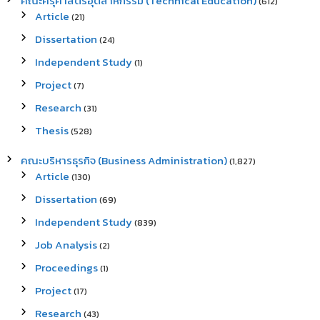
คณะครุศาสตร์อุตสาหกรรม (Technical Education)
(612)
Article
(21)
Dissertation
(24)
Independent Study
(1)
Project
(7)
Research
(31)
Thesis
(528)
คณะบริหารธุรกิจ (Business Administration)
(1,827)
Article
(130)
Dissertation
(69)
Independent Study
(839)
Job Analysis
(2)
Proceedings
(1)
Project
(17)
Research
(43)