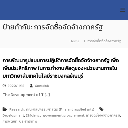
S
R
k
ม
ห
i
M
า
p
U
วิ
ป้ายกำกับ:
การจัดซื้อจัดจ้างภาครัฐ
t
T
ท
o
ย
T
c
า
Home
การจัดซื้อจัดจ้างภาครัฐ
R
o
ลั
e
ย
n
เ
s
t
การพัฒนารูปแบบการปฏิบัติการจัดซื้อจัดจ้างภาครัฐ เพื่อ
ท
e
e
ค
เพิ่มประสิทธิภาพ ในการทำงานพัสดุของหน่วยงานภายใน
n
a
โ
t
มหาวิทยาลัยเทคโนโลยีราชมงคลธัญบุรี
น
r
โ
c
ล
2020/11/18
Yaowaluk
h
ยี
The Development of T […]
ร
R
า
e
ช
,
Research
คณะศิลปกรรมศาสตร์ (Fine and applied arts)
p
ม
,
,
,
,
Development
Efficiency
government procurement
การจัดซื้อจัดจ้างภาครัฐ
ง
o
,
การพัฒนา
ค
ประสิทธิภาพ
s
ล