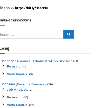
รือคลิก >>
https://bit.ly/3cAcniH
ืบค้นผลงานทางวิชาการ
S
e
a
r
c
มวดหมู่
h
กองกลาง (General Administration Division)
(4)
Research
(1)
Work Manual
(3)
กองคลัง (Finance Division)
(29)
Job Analysis
(2)
Research
(10)
Work Manual
(17)