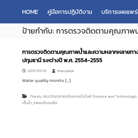
R
S
ม
M
k
ห
HOME
คู่มือการปฏิบัติงาน
บริการเผยแพร
i
า
U
p
วิ
T
ป้ายกำกับ:
การตรวจติดตามคุณภาพน
t
ท
T
o
ย
R
c
า
e
o
ลั
การตรวจติดตามคุณภาพน้ำและความหลากหลายทางชี
s
n
ย
ปทุมธานี ระหว่างปี พ.ศ. 2554-2555
e
t
เ
e
ท
a
2015/05/15
thanyaluk
n
ค
r
t
Water quality monito […]
โ
c
น
h
โ
,
Thesis
คณะวิทยาศาสตร์และเทคโนโลยี (Science and Technology)
R
ล
,
เก็บน้ำ
แพลงก์ตอนพืช
e
ยี
p
ร
า
o
ช
s
ม
i