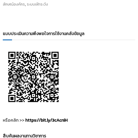
i
,
ธั
ลักษณ์องค์กร
ระบบเฝ้าระวัง
ญ
t
บุ
o
รี
r
y
แบบประเมินความพึงพอใจการใช้งานคลังข้อมูล
:
ค
ลั
ง
ข้
อ
มู
ล
ง
า
น
หรือคลิก >>
https://bit.ly/3cAcniH
วิ
จั
สืบค้นผลงานทางวิชาการ
ย