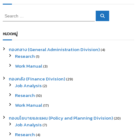
S
S
e
e
a
a
r
c
r
หมวดหมู่
h
c
h
กองกลาง (General Administration Division)
(4)
f
Research
(1)
o
r
Work Manual
(3)
:
กองคลัง (Finance Division)
(29)
Job Analysis
(2)
Research
(10)
Work Manual
(17)
กองนโยบายและแผน (Policy and Planning Division)
(20)
Job Analysis
(7)
Research
(4)