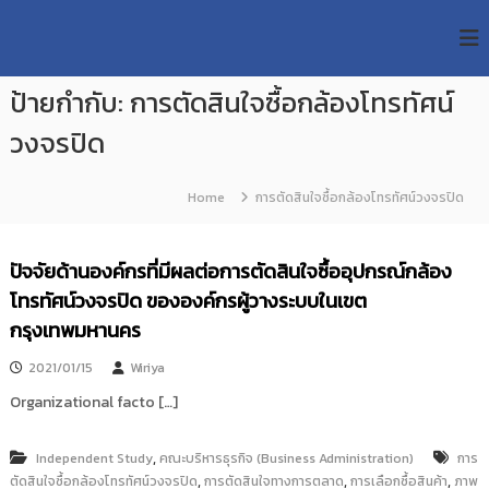
S
R
k
ม
ห
i
M
า
p
U
วิ
ป้ายกำกับ:
การตัดสินใจซื้อกล้องโทรทัศน์
t
T
ท
o
ย
วงจรปิด
T
c
า
R
o
ลั
e
ย
n
Home
การตัดสินใจซื้อกล้องโทรทัศน์วงจรปิด
เ
s
t
ท
e
e
ค
n
a
ปัจจัยด้านองค์กรที่มีผลต่อการตัดสินใจซื้ออุปกรณ์กล้อง
โ
t
น
r
โทรทัศน์วงจรปิด ขององค์กรผู้วางระบบในเขต
โ
c
กรุงเทพมหานคร
ล
h
ยี
ร
2021/01/15
Wiriya
R
า
e
Organizational facto […]
ช
p
ม
ง
o
,
Independent Study
คณะบริหารธุรกิจ (Business Administration)
การ
ค
s
,
,
,
ตัดสินใจซื้อกล้องโทรทัศน์วงจรปิด
การตัดสินใจทางการตลาด
การเลือกซื้อสินค้า
ภาพ
ล