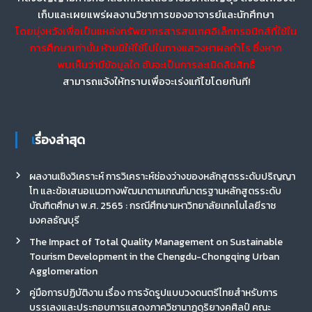
เก็บและเผยแพร่ผลงานวิชาการของอาจารย์และนักศึกษา
โดยมุ่งหวังเพื่อเป็นแหล่งทรัพยากรสารสนเทศอิเล็กทรอนิกส์ที่ใช้ใน
การศึกษาเท่านั้น ห้ามมิให้ใช้ไปในทางแสวงหาผลกำไร ซึ่งหาก
พบเห็นว่ามีข้อมูลใด อันจะเป็นการละเมิดลิขสิทธิ์
สามารถแจ้งให้ทราบเพื่อจะเร่งแก้ไขโดยทันที!
เรื่องล่าสุด
ผลงานเชิงวิเคราะห์ การวิเคราะห์ช่องว่างของหลักสูตรระดับปริญญา
โท และข้อเสนอแนวทางพัฒนาตามเกณฑ์มาตรฐานหลักสูตรระดับ
บัณฑิตศึกษา พ.ศ. 2565 : กรณีศึกษามหาวิทยาลัยเทคโนโลยีราช
มงคลธัญบุรี
The Impact of Total Quality Management on Sustainable
Tourism Development in the Chengdu-Chongqing Urban
Agglomeration
คู่มือการปฏิบัติงาน เรื่อง การจัดรูปแบบวงดนตรีไทยสำหรับการ
บรรเลงและประกอบการแสดงภาควิชานาฏดุริยางคศิลป์ คณะ