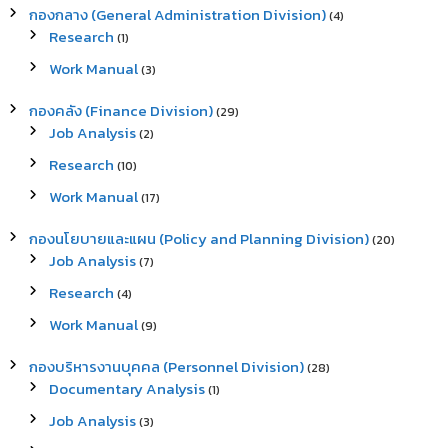
h
กองกลาง (General Administration Division)
จ
(4)
f
Research
า
(1)
o
ก
r
Work Manual
(3)
ธ
:
ร
ร
กองคลัง (Finance Division)
(29)
ม
Job Analysis
(2)
ช
า
Research
(10)
ติ
Work Manual
ส
(17)
ห
รั
กองนโยบายและแผน (Policy and Planning Division)
(20)
บ
Job Analysis
(7)
พิ
ม
Research
(4)
พ์
Work Manual
บ
(9)
น
ผ้
กองบริหารงานบุคคล (Personnel Division)
(28)
า
Documentary Analysis
(1)
ดิ
บ
Job Analysis
(3)