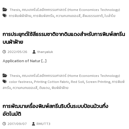
i
ธั
ญ
,
Thesis
คณะเทคโนโลยีคหกรรมศาสตร์ (Home Economices Technology)
t
บุ
,
,
,
,
การพิมพ์ผ้าฝ้าย
การพิมพ์สกรีน
ความคงทนของสี
สีผงธรรมชาติ
ใบลำไย
o
รี
r
y
การประยุกต์ใช้สีธรรมชาติจากดินแดงสำหรับการพิมพ์สกรีน
:
บนผ้าฝ้าย
ค
ลั
2022/05/26
thanyaluk
ง
Application of Natur […]
ข้
อ
,
Thesis
คณะเทคโนโลยีคหกรรมศาสตร์ (Home Economices Technology)
มู
,
,
,
,
color fastness
Printing Cotton Fabric
Red Soil
Screen Printing
การพิมพ์
ล
,
,
,
สกรีน
ความคงทนของสี
ดินแดง
พิมพ์ผ้าฝ้าย
ง
า
การพัฒนาเครื่องพิมพ์สกรีนริบบิ้นระบบป้อนม้วนกึ่ง
น
อัตโนมัติ
วิ
จั
2017/09/07
RMUTT3
ย