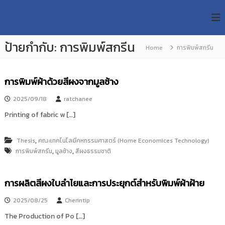
S
R
k
ม
ห
i
M
า
p
U
วิ
ป้ายกำกับ:
การพิมพ์สกรีน
t
Home
การพิมพ์สกรีน
T
ท
o
ย
T
c
า
R
o
ลั
การพิมพ์ผ้าด้วยสีผงจากมูลช้าง
e
ย
n
เ
s
t
2025/09/18
ratchanee
ท
e
e
Printing of fabric w […]
ค
n
a
โ
t
น
r
,
Thesis
คณะเทคโนโลยีคหกรรมศาสตร์ (Home Economices Technology)
โ
c
ล
,
,
การพิมพ์สกรีน
มูลช้าง
สีผงธรรมชาติ
h
ยี
ร
R
า
การผลิตสีผงใบลำไยและการประยุกต์สำหรับพิมพ์ผ้าฝ้าย
e
ช
p
ม
2025/08/25
Cherintip
ง
o
ค
The Production of Po […]
s
ล