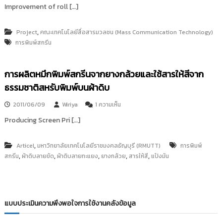
Improvement of roll […]
,
Project
คณะเทคโนโลยีสื่อสารมวลชน (Mass Communication Technology)
การพิมพ์สกรีน
การผลิตหมึกพิมพ์สกรีนจากยางกล้วยและใช้สารให้สีจาก
ธรรมชาติสหรับพิมพ์บนผ้าดิบ
บ
2011/06/09
Wiriya
1 ความเห็น
น
Producing Screen Pri […]
ก
า
ร
,
Articel
มหาวิทยาลัยเทคโนโลยีราชมงคลธัญบุรี (RMUTT)
การพิมพ์
ผ
,
,
,
,
,
สกรีน
ผ้าดิบลายขัด
ผ้าดิบลายทะแยง
ยางกล้วย
สารให้สี
แป้งมัน
ลิ
ต
ห
มึ
ก
พิ
แบบประเมินความพึงพอใจการใช้งานคลังข้อมูล
ม
พ์