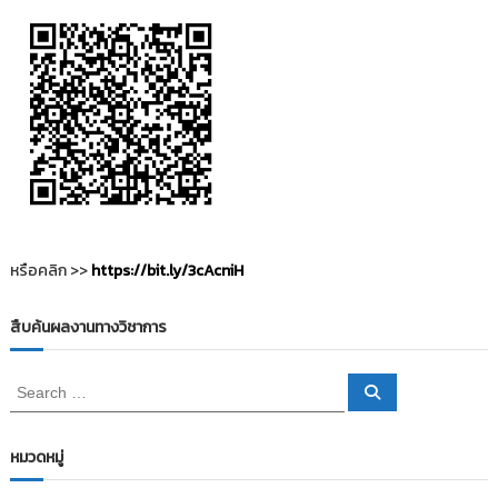
ส
ก
รี
น
จ
า
ก
ย
า
ง
ก
ล้
ว
หรือคลิก >>
https://bit.ly/3cAcniH
ย
แ
ล
สืบค้นผลงานทางวิชาการ
ะ
ใ
ช้
S
S
ส
e
e
า
a
a
r
ร
c
r
หมวดหมู่
ใ
h
c
ห้
สี