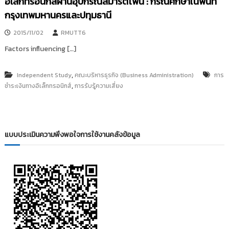
อิเล็กทรอนิกส์ผ่านอุปกรณ์สมาร์ตโฟน : กรณีศึกษาในพื้นที่
กรุงเทพมหานครและปทุมธานี
2015/11/02
RMUTT6
Factors influencing […]
,
Independent Study
คณะบริหารธุรกิจ (Business Administration)
การ
,
ชำระเงินทางอิเล็กทรอนิกส์
การรับรู้ความเสี่ยง
แบบประเมินความพึงพอใจการใช้งานคลังข้อมูล