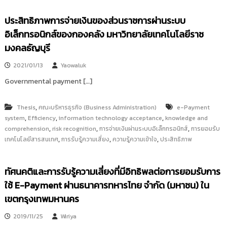
i
ธั
ญ
t
ประสิทธิภาพการจ่ายเงินของส่วนราชการผ่านระบบ
บุ
o
อิเล็กทรอนิกส์ของกองคลัง มหาวิทยาลัยเทคโนโลยีราช
รี
r
มงคลธัญบุรี
y
2021/01/13
Yaowaluk
:
ค
Governmental payment […]
ลั
ง
,
Thesis
คณะบริหารธุรกิจ (Business Administration)
e-Payment
ข้
,
,
,
system
Efficiency
information technology acceptance
knowledge and
อ
,
,
,
comprehension
risk recognition
การจ่ายเงินผ่านระบบอิเล็กทรอนิกส์
การยอมรับ
,
,
,
เทคโนโลยีสารสนเทศ
มู
การรับรู้ความเสี่ยง
ความรู้ความเข้าใจ
ประสิทธิภาพ
ล
ง
ทัศนคติและการรับรู้ความเสี่ยงที่มีอิทธิพลต่อการยอมรับการ
า
ใช้ E-Payment ผ่านธนาคารทหารไทย จำกัด (มหาชน) ใน
น
เขตกรุงเทพมหานคร
วิ
จั
2019/11/25
Wiriya
ย