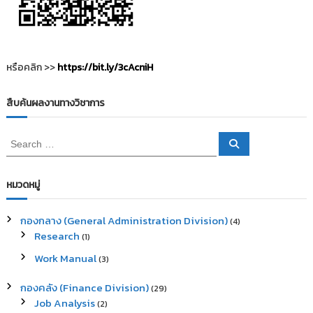
หรือคลิก >>
https://bit.ly/3cAcniH
สืบค้นผลงานทางวิชาการ
S
S
e
e
a
a
r
c
r
หมวดหมู่
h
c
h
กองกลาง (General Administration Division)
(4)
f
Research
(1)
o
r
Work Manual
(3)
:
กองคลัง (Finance Division)
(29)
Job Analysis
(2)