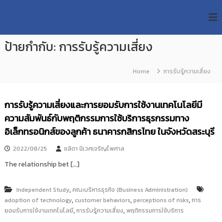
S
R
k
ม
ห
i
M
า
p
U
วิ
ป้ายกำกับ:
การรับรู้ความเสี่ยง
t
T
ท
o
ย
T
c
า
Home
การรับรู้ความเสี่ยง
R
o
ลั
e
ย
n
เ
s
t
การรับรู้ความเสี่ยงและการยอมรับการใช้งานเทคโนโลยีมี
ท
e
e
ค
ความสัมพันธ์กับพฤติกรรมการใช้บริการธุรกรรมทาง
n
a
โ
t
อิเล็กทรอนิกส์ของลูกค้า ธนาคารกสิกรไทย ในจังหวัดสระบุรี
น
r
โ
c
ล
2022/08/25
ชลิดา นิเวศเจริญไพศาล
h
ยี
The relationship bet […]
ร
R
า
e
ช
,
Independent Study
คณะบริหารธุรกิจ (Business Administration)
p
ม
,
,
,
adoption of technology
customer behaviors
perceptions of risks
การ
ง
o
,
,
ยอมรับการใช้งานเทคโนโลยี
ค
การรับรู้ความเสี่ยง
พฤติกรรมการใช้บริการ
s
ล