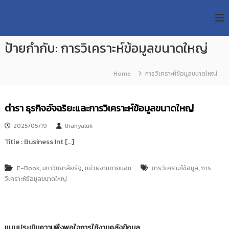
S
R
k
ม
ห
i
M
า
p
U
วิ
ป้ายกำกับ:
การวิเคราะห์ข้อมูลขนาดใหญ่
t
T
ท
o
ย
T
c
า
Home
การวิเคราะห์ข้อมูลขนาดใหญ่
R
o
ลั
e
ย
n
เ
s
t
ตำรา ธุรกิจอัจฉริยะและการวิเคราะห์ข้อมูลขนาดใหญ่
ท
e
e
ค
n
a
โ
2025/05/19
thanyaluk
t
น
r
Title : Business Int […]
โ
c
ล
h
ยี
,
,
,
E-Book
มหาวิทยาลัยรัฐ
หน่วยงานภายนอก
การวิเคราะห์ข้อมูล
การ
ร
R
วิเคราะห์ข้อมูลขนาดใหญ่
า
e
ช
p
ม
ง
o
ค
s
ล
แบบประเมินความพึงพอใจการใช้งานคลังข้อมูล