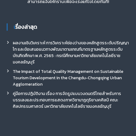
สามารถแจ้งให้ทราบเพื่อจะเร่งแก้ไขโดยทันที!
เรื่องล่าสุด
ผลงานเชิงวิเคราะห์ การวิเคราะห์ช่องว่างของหลักสูตรระดับปริญญา
โท และข้อเสนอแนวทางพัฒนาตามเกณฑ์มาตรฐานหลักสูตรระดับ
บัณฑิตศึกษา พ.ศ. 2565 : กรณีศึกษามหาวิทยาลัยเทคโนโลยีราช
มงคลธัญบุรี
The Impact of Total Quality Management on Sustainable
Tourism Development in the Chengdu-Chongqing Urban
Agglomeration
คู่มือการปฏิบัติงาน เรื่อง การจัดรูปแบบวงดนตรีไทยสำหรับการ
บรรเลงและประกอบการแสดงภาควิชานาฏดุริยางคศิลป์ คณะ
ศิลปกรรมศาสตร์ มหาวิทยาลัยเทคโนโลยีราชมงคลธัญบุรี