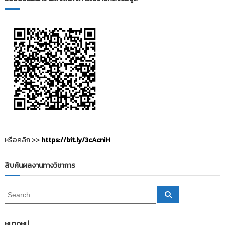
i
ธั
ญ
t
บุ
o
รี
r
y
:
ค
ลั
ง
ข้
อ
มู
หรือคลิก >>
https://bit.ly/3cAcniH
ล
ง
สืบค้นผลงานทางวิชาการ
า
น
S
S
วิ
e
e
a
จั
a
r
c
r
ย
หมวดหมู่