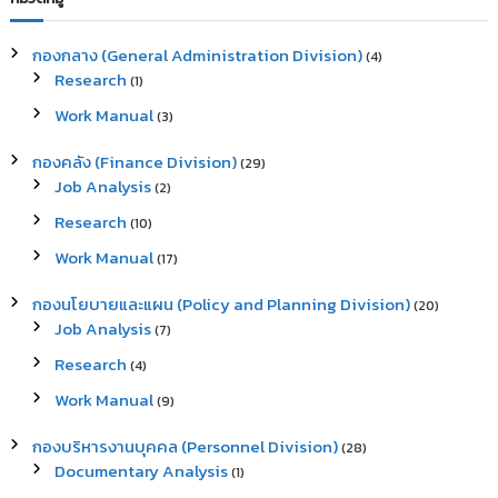
h
c
h
กองกลาง (General Administration Division)
(4)
f
Research
(1)
o
r
Work Manual
(3)
:
กองคลัง (Finance Division)
(29)
Job Analysis
(2)
Research
(10)
Work Manual
(17)
กองนโยบายและแผน (Policy and Planning Division)
(20)
Job Analysis
(7)
Research
(4)
Work Manual
(9)
กองบริหารงานบุคคล (Personnel Division)
(28)
Documentary Analysis
(1)