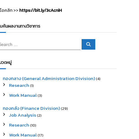
รือคลิก >>
https://bit.ly/3cAcniH
ืบค้นผลงานทางวิชาการ
S
e
a
r
c
มวดหมู่
h
กองกลาง (General Administration Division)
(4)
Research
(1)
Work Manual
(3)
กองคลัง (Finance Division)
(29)
Job Analysis
(2)
Research
(10)
Work Manual
(17)