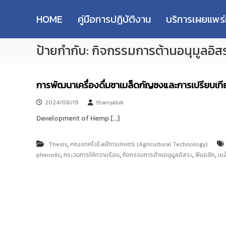
R
S
ม
M
k
ห
HOME
คู่มือการปฏิบัติงาน
บริการเผยแพร
i
า
U
p
วิ
T
ป้ายกำกับ:
กิจกรรมการต้านอนุมูลอิส
t
ท
T
o
ย
R
c
า
e
o
ลั
การพัฒนาเครื่องดื่มชาเมล็ดกัญชงและการเปรียบเ
s
n
ย
e
t
เ
2024/08/19
thanyaluk
e
ท
a
Development of Hemp […]
n
ค
r
t
โ
c
น
,
Thesis
คณะเทคโนโลยีการเกษตร (Agricultural Technology)
h
โ
,
,
,
,
phenolic
กระวนการให้ความร้อน
กิจกรรมการต้านอนุมูลอิสระ
ฟีนอลิก
เม
R
ล
e
ยี
p
ร
า
o
ช
s
ม
i