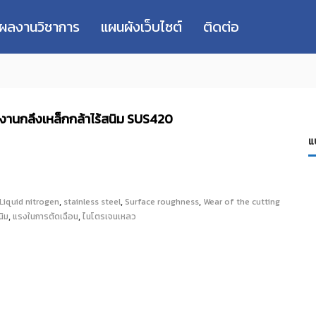
่ผลงานวิชาการ
แผนผังเว็บไซต์
ติดต่อ
งานกลึงเหล็กกล้าไร้สนิม SUS420
แ
,
,
,
Liquid nitrogen
stainless steel
Surface roughness
Wear of the cutting
,
,
นิม
แรงในการตัดเฉือน
ไนโตรเจนเหลว