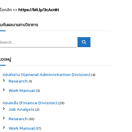
รือคลิก >>
https://bit.ly/3cAcniH
ืบค้นผลงานทางวิชาการ
S
e
a
r
c
มวดหมู่
h
กองกลาง (General Administration Division)
(4)
Research
(1)
Work Manual
(3)
กองคลัง (Finance Division)
(29)
Job Analysis
(2)
Research
(10)
Work Manual
(17)