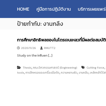
R
S
ม
M
k
ห
HOME
คู่มือการปฏิบัติงาน
บริการเผยแพร
i
า
U
p
วิ
T
ป้ายกำกับ:
งานกลึง
t
ท
T
o
ย
R
c
า
e
o
ลั
การศึกษาอิทธิพลของไนโตรเจนเหลวที่มีผลต่อสมบัติ
s
n
ย
e
t
เ
2020/11/26
RMUTT2
e
ท
a
Study on the influen […]
n
ค
r
t
โ
c
น
,
,
Thesis
คณะวิศวกรรมศาสตร์ (Engineering)
Cutting force
h
โ
,
,
,
,
tools
การสึกหรอของเครื่องมือตัด
ความหยาบผิว
งานกลึง
เหล้กกล้าไร้ส
R
ล
e
ยี
p
ร
า
o
ช
s
ม
i