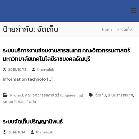
S
R
k
ม
ห
i
M
า
p
U
วิ
ป้ายกำกับ:
จัดเก็บ
t
Home
จัดเก็บ
T
ท
o
ย
T
c
า
R
o
ลั
ระบบบริการงานซ่อมงานสารสนเทศ คณะวิศวกรรมศาสตร์
e
ย
n
มหาวิทยาลัยเทคโนโลยีราชมงคลธัญบุรี
เ
s
t
ท
e
e
2015/10/13
thanyaluk
ค
n
a
โ
Information technolo […]
t
น
r
โ
c
ล
,
,
,
Project
คณะวิศวกรรมศาสตร์ (Engineering)
จัดเก็บ
ระบบสารสนเทศ
h
ยี
,
ระบบแจ้งซ่อม
สืบค้น
ร
R
า
e
ช
ระบบจัดเก็บปริญญานิพนธ์
p
ม
ง
o
ค
2014/11/14
thanyaluk
s
ล