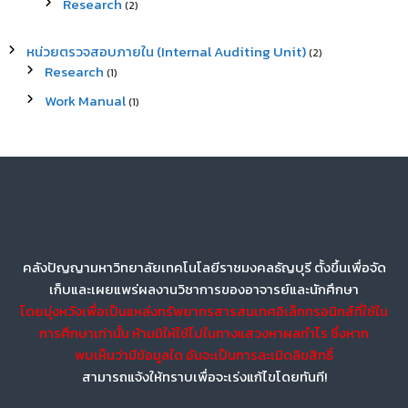
Research
(2)
หน่วยตรวจสอบภายใน (Internal Auditing Unit)
(2)
Research
(1)
Work Manual
(1)
คลังปัญญามหาวิทยาลัยเทคโนโลยีราชมงคลธัญบุรี ตั้งขึ้นเพื่อจัด
เก็บและเผยแพร่ผลงานวิชาการของอาจารย์และนักศึกษา
โดยมุ่งหวังเพื่อเป็นแหล่งทรัพยากรสารสนเทศอิเล็กทรอนิกส์ที่ใช้ใน
การศึกษาเท่านั้น ห้ามมิให้ใช้ไปในทางแสวงหาผลกำไร ซึ่งหาก
พบเห็นว่ามีข้อมูลใด อันจะเป็นการละเมิดลิขสิทธิ์
สามารถแจ้งให้ทราบเพื่อจะเร่งแก้ไขโดยทันที!