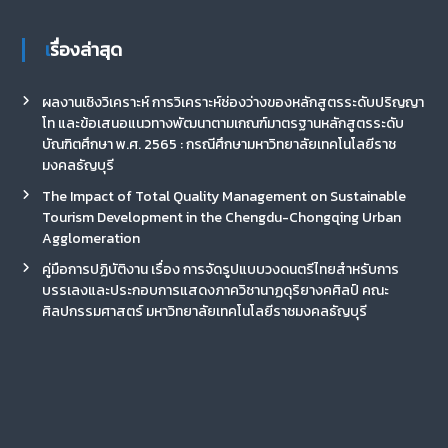
เรื่องล่าสุด
ผลงานเชิงวิเคราะห์ การวิเคราะห์ช่องว่างของหลักสูตรระดับปริญญา
โท และข้อเสนอแนวทางพัฒนาตามเกณฑ์มาตรฐานหลักสูตรระดับ
บัณฑิตศึกษา พ.ศ. 2565 : กรณีศึกษามหาวิทยาลัยเทคโนโลยีราช
มงคลธัญบุรี
The Impact of Total Quality Management on Sustainable
Tourism Development in the Chengdu-Chongqing Urban
Agglomeration
คู่มือการปฏิบัติงาน เรื่อง การจัดรูปแบบวงดนตรีไทยสำหรับการ
บรรเลงและประกอบการแสดงภาควิชานาฏดุริยางคศิลป์ คณะ
ศิลปกรรมศาสตร์ มหาวิทยาลัยเทคโนโลยีราชมงคลธัญบุรี