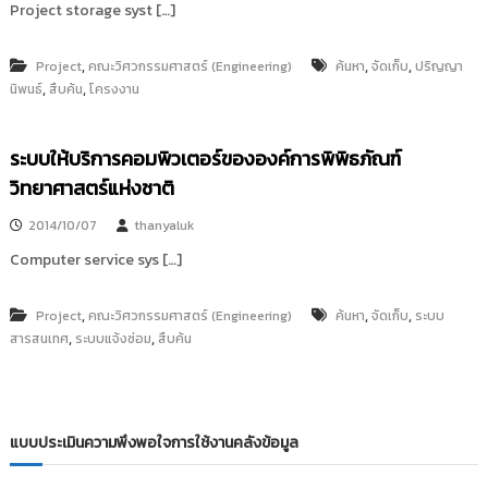
Project storage syst […]
i
ธั
ญ
t
บุ
o
,
,
,
Project
คณะวิศวกรรมศาสตร์ (Engineering)
ค้นหา
จัดเก็บ
ปริญญา
รี
,
,
นิพนธ์
สืบค้น
โครงงาน
r
y
:
ระบบให้บริการคอมพิวเตอร์ขององค์การพิพิธภัณฑ์
ค
วิทยาศาสตร์แห่งชาติ
ลั
ง
2014/10/07
thanyaluk
ข้
Computer service sys […]
อ
มู
,
,
,
Project
คณะวิศวกรรมศาสตร์ (Engineering)
ค้นหา
จัดเก็บ
ระบบ
ล
,
,
สารสนเทศ
ระบบแจ้งซ่อม
สืบค้น
ง
า
น
วิ
แบบประเมินความพึงพอใจการใช้งานคลังข้อมูล
จั
ย