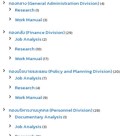
กองกลาง (General Administration Division)
(4)
f
Research
(1)
o
r
Work Manual
(3)
:
กองคลัง (Finance Division)
(29)
Job Analysis
(2)
Research
(10)
Work Manual
(17)
กองนโยบายและแผน (Policy and Planning Division)
(20)
Job Analysis
(7)
Research
(4)
Work Manual
(9)
กองบริหารงานบุคคล (Personnel Division)
(28)
Documentary Analysis
(1)
Job Analysis
(3)