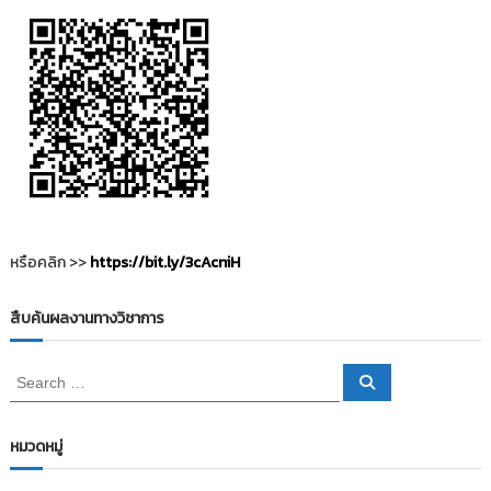
หรือคลิก >>
https://bit.ly/3cAcniH
สืบค้นผลงานทางวิชาการ
S
S
e
e
a
a
r
c
r
หมวดหมู่
h
c
h