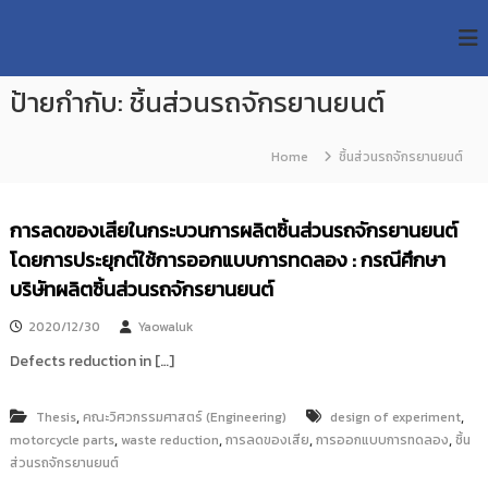
S
R
k
ม
ห
i
M
า
p
U
วิ
ป้ายกำกับ:
ชิ้นส่วนรถจักรยานยนต์
t
T
ท
o
ย
T
c
า
Home
ชิ้นส่วนรถจักรยานยนต์
R
o
ลั
e
ย
n
เ
s
t
การลดของเสียในกระบวนการผลิตชิ้นส่วนรถจักรยานยนต์
ท
e
e
ค
โดยการประยุกต์ใช้การออกแบบการทดลอง : กรณีศึกษา
n
a
โ
t
บริษัทผลิตชิ้นส่วนรถจักรยานยนต์
น
r
โ
c
ล
2020/12/30
Yaowaluk
h
ยี
Defects reduction in […]
ร
R
า
e
ช
,
,
Thesis
คณะวิศวกรรมศาสตร์ (Engineering)
design of experiment
p
ม
,
,
,
,
motorcycle parts
waste reduction
การลดของเสีย
การออกแบบการทดลอง
ชิ้น
ง
o
ส่วนรถจักรยานยนต์
ค
s
ล