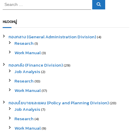
S
S
e
e
a
a
r
c
r
หมวดหมู่
h
c
h
กองกลาง (General Administration Division)
(4)
f
Research
(1)
o
r
Work Manual
(3)
:
กองคลัง (Finance Division)
(29)
Job Analysis
(2)
Research
(10)
Work Manual
(17)
กองนโยบายและแผน (Policy and Planning Division)
(20)
Job Analysis
(7)
Research
(4)
Work Manual
(9)