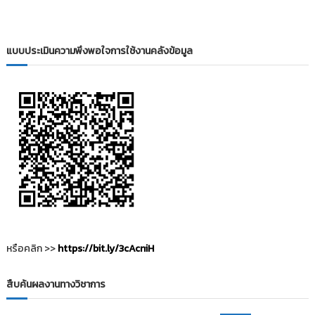
i
ธั
ญ
t
บุ
o
รี
แบบประเมินความพึงพอใจการใช้งานคลังข้อมูล
r
y
:
ค
ลั
ง
ข้
อ
มู
ล
ง
า
หรือคลิก >>
https://bit.ly/3cAcniH
น
วิ
สืบค้นผลงานทางวิชาการ
จั
ย