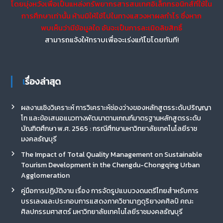
โดยมุ่งหวังเพื่อเป็นแหล่งทรัพยากรสารสนเทศอิเล็กทรอนิกส์ที่ใช้ใน
การศึกษาเท่านั้น ห้ามมิให้ใช้ไปในทางแสวงหาผลกำไร ซึ่งหาก
พบเห็นว่ามีข้อมูลใด อันจะเป็นการละเมิดลิขสิทธิ์
สามารถแจ้งให้ทราบเพื่อจะเร่งแก้ไขโดยทันที!
เรื่องล่าสุด
ผลงานเชิงวิเคราะห์ การวิเคราะห์ช่องว่างของหลักสูตรระดับปริญญา
โท และข้อเสนอแนวทางพัฒนาตามเกณฑ์มาตรฐานหลักสูตรระดับ
บัณฑิตศึกษา พ.ศ. 2565 : กรณีศึกษามหาวิทยาลัยเทคโนโลยีราช
มงคลธัญบุรี
The Impact of Total Quality Management on Sustainable
Tourism Development in the Chengdu-Chongqing Urban
Agglomeration
คู่มือการปฏิบัติงาน เรื่อง การจัดรูปแบบวงดนตรีไทยสำหรับการ
บรรเลงและประกอบการแสดงภาควิชานาฏดุริยางคศิลป์ คณะ
ศิลปกรรมศาสตร์ มหาวิทยาลัยเทคโนโลยีราชมงคลธัญบุรี