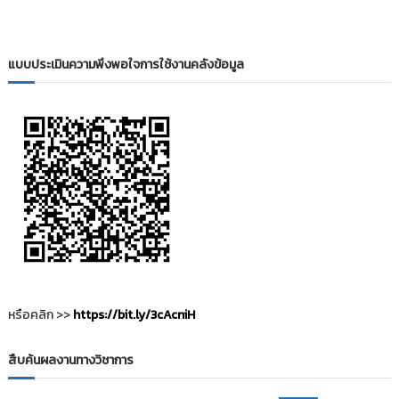
i
ธั
ญ
t
บุ
o
รี
แบบประเมินความพึงพอใจการใช้งานคลังข้อมูล
r
y
:
ค
ลั
ง
ข้
อ
มู
ล
ง
า
หรือคลิก >>
https://bit.ly/3cAcniH
น
วิ
สืบค้นผลงานทางวิชาการ
จั
ย