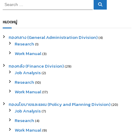
S
S
e
e
a
a
r
c
r
หมวดหมู่
h
c
h
กองกลาง (General Administration Division)
(4)
f
Research
(1)
o
r
Work Manual
(3)
:
กองคลัง (Finance Division)
(29)
Job Analysis
(2)
Research
(10)
Work Manual
(17)
กองนโยบายและแผน (Policy and Planning Division)
(20)
Job Analysis
(7)
Research
(4)
Work Manual
(9)