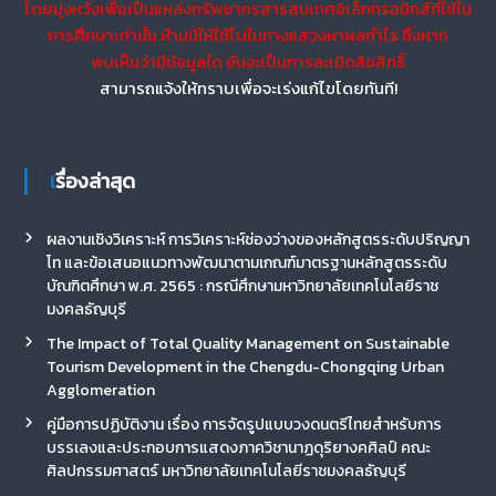
โดยมุ่งหวังเพื่อเป็นแหล่งทรัพยากรสารสนเทศอิเล็กทรอนิกส์ที่ใช้ใน
การศึกษาเท่านั้น ห้ามมิให้ใช้ไปในทางแสวงหาผลกำไร ซึ่งหาก
พบเห็นว่ามีข้อมูลใด อันจะเป็นการละเมิดลิขสิทธิ์
สามารถแจ้งให้ทราบเพื่อจะเร่งแก้ไขโดยทันที!
เรื่องล่าสุด
ผลงานเชิงวิเคราะห์ การวิเคราะห์ช่องว่างของหลักสูตรระดับปริญญา
โท และข้อเสนอแนวทางพัฒนาตามเกณฑ์มาตรฐานหลักสูตรระดับ
บัณฑิตศึกษา พ.ศ. 2565 : กรณีศึกษามหาวิทยาลัยเทคโนโลยีราช
มงคลธัญบุรี
The Impact of Total Quality Management on Sustainable
Tourism Development in the Chengdu-Chongqing Urban
Agglomeration
คู่มือการปฏิบัติงาน เรื่อง การจัดรูปแบบวงดนตรีไทยสำหรับการ
บรรเลงและประกอบการแสดงภาควิชานาฏดุริยางคศิลป์ คณะ
ศิลปกรรมศาสตร์ มหาวิทยาลัยเทคโนโลยีราชมงคลธัญบุรี