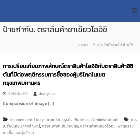
S
R
k
ม
ห
i
M
า
p
U
วิ
ป้ายกำกับ:
ตราสินค้าชาเขียวโออิชิ
t
T
ท
o
ย
T
c
า
Home
ตราสินค้าชาเขียวโออิชิ
R
o
ลั
e
ย
n
เ
s
t
การเปรียบเทียบภาพลักษณ์ตราสินค้าโออิชิกับตราสินค้าอิชิ
ท
e
e
ค
ตันที่มีต่อพฤติกรรมการซื้อของผู้บริโภคในเขต
n
a
โ
t
กรุงเทพมหานคร
น
r
โ
c
ล
2014/04/10
thanyaluk
h
ยี
Comparision of lmage […]
ร
R
า
e
ช
,
Independent Study
คณะบริหารธุรกิจ (Business Administration)
การ
p
ม
,
,
,
เปรียบเทียบภาพลักษณ์
ตราสินค้าชาเขียวอิชิตัน
ตราสินค้าชาเขียวโออิชิ
พฤติกรรม
ง
o
การซื้อของผู้บริโภค
ค
s
ล