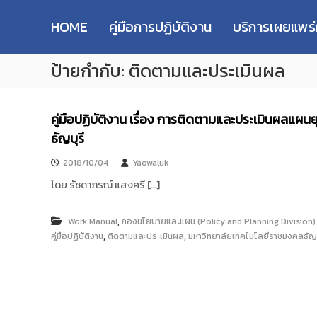
R
S
ม
M
k
ห
HOME
คู่มือการปฏิบัติงาน
บริการเผยแพร
i
า
U
p
วิ
T
ป้ายกำกับ:
ติดตามและประเมินผล
t
ท
T
o
ย
R
c
า
e
o
ลั
คู่มือปฏิบัติงาน เรื่อง การติดตามและประเมินผล
s
n
ย
ธัญบุรี
e
t
เ
e
ท
a
2018/10/04
Yaowaluk
n
ค
r
t
โดย รัชดาภรณ์ แสงศรี […]
โ
c
น
h
โ
,
Work Manual
กองนโยบายและแผน (Policy and Planning Division)
R
ล
,
,
คู่มือปฏิบัติงาน
ติดตามและประเมินผล
มหาวิทยาลัยเทคโนโลยีราชมงคลธัญบ
e
ยี
p
ร
า
o
ช
s
ม
i