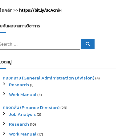
รือคลิก >>
https://bit.ly/3cAcniH
ืบค้นผลงานทางวิชาการ
S
e
a
r
c
มวดหมู่
h
กองกลาง (General Administration Division)
(4)
Research
(1)
Work Manual
(3)
กองคลัง (Finance Division)
(29)
Job Analysis
(2)
Research
(10)
Work Manual
(17)