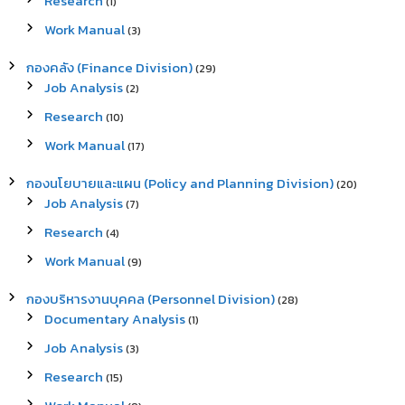
Research
(1)
o
r
Work Manual
(3)
:
กองคลัง (Finance Division)
(29)
Job Analysis
(2)
Research
(10)
Work Manual
(17)
กองนโยบายและแผน (Policy and Planning Division)
(20)
Job Analysis
(7)
Research
(4)
Work Manual
(9)
กองบริหารงานบุคคล (Personnel Division)
(28)
Documentary Analysis
(1)
Job Analysis
(3)
Research
(15)