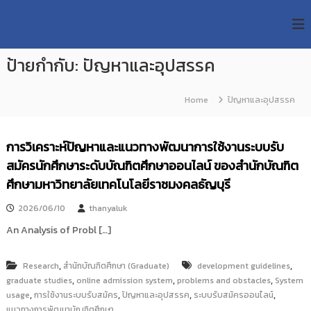
S
R
k
ม
ห
i
M
า
p
U
วิ
ป้ายกำกับ:
ปัญหาและอุปสรรค
t
T
ท
o
ย
T
c
า
Home
ปัญหาและอุปสรรค
R
o
ลั
e
ย
n
เ
s
t
การวิเคราะห์ปัญหาและแนวทางพัฒนาการใช้งานระบบรับ
ท
e
e
ค
สมัครนักศึกษาระดับบัณฑิตศึกษาออนไลน์ ของสำนักบัณฑิต
n
a
โ
t
ศึกษามหาวิทยาลัยเทคโนโลยีราชมงคลธัญบุรี
น
r
โ
c
ล
2026/06/10
thanyaluk
h
ยี
An Analysis of Probl […]
ร
R
า
e
ช
,
,
Research
สำนักบัณฑิตศึกษา (Graduate)
development guidelines
p
ม
,
,
,
graduate studies
online admission system
problems and obstacles
System
ง
o
,
,
,
,
usage
ค
การใช้งานระบบรับสมัคร
ปัญหาและอุปสรรค
ระบบรับสมัครออนไลน์
s
ล
แนวทางการพัฒนาบัณฑิตศึกษา