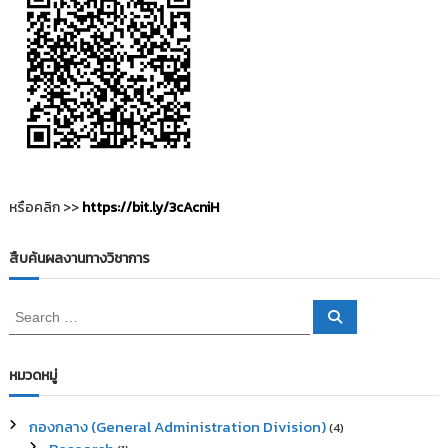
หรือคลิก >>
https://bit.ly/3cAcniH
สืบค้นผลงานทางวิชาการ
S
S
e
e
a
a
r
c
r
หมวดหมู่
h
c
h
กองกลาง (General Administration Division)
(4)
f