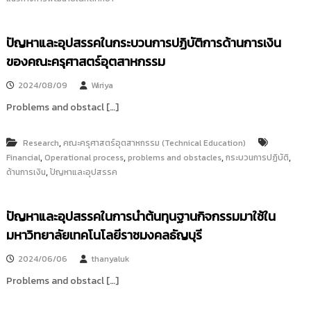
i
ธั
ญ
t
บุ
ปัญหาและอุปสรรคในกระบวนการปฏิบัติการด้านการเงิน
o
รี
r
ของคณะครุศาสตร์อุตสาหกรรม
y
2024/08/09
Wiriya
:
Problems and obstacl […]
ค
ลั
ง
,
Research
คณะครุศาสตร์อุตสาหกรรม (Technical Education)
,
,
,
,
Financial
ข้
Operational process
problems and obstacles
กระบวนการปฏิบัติ
,
ด้านการเงิน
ปัญหาและอุปสรรค
อ
มู
ล
ปัญหาและอุปสรรคในการนำต้นทุนฐานกิจกรรมมาใช้ใน
ง
มหาวิทยาลัยเทคโนโลยีราชมงคลธัญบุรี
า
น
2024/06/06
thanyaluk
วิ
Problems and obstacl […]
จั
ย