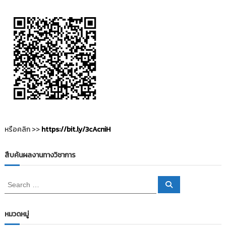
i
ธั
ญ
t
บุ
o
รี
r
y
:
ค
ลั
ง
ข้
อ
หรือคลิก >>
https://bit.ly/3cAcniH
มู
ล
สืบค้นผลงานทางวิชาการ
ง
า
S
S
น
e
e
a
วิ
a
r
c
r
จั
หมวดหมู่
h
c
ย