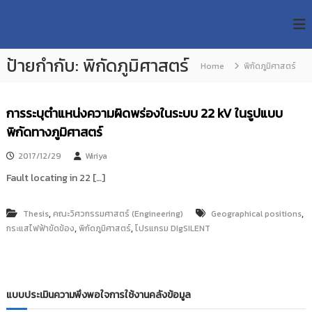
S
R
k
ม
ห
i
M
า
p
U
วิ
ป้ายกำกับ:
พิกัดภูมิศาสตร์
t
Home
พิกัดภูมิศาสตร์
T
ท
o
ย
T
c
า
R
o
ลั
การระบุตำแหน่งความผิดพร่องในระบบ 22 kV ในรูปแบบ
e
ย
n
พิกัดทางภูมิศาสตร์
เ
s
t
ท
e
e
2017/12/29
Wiriya
ค
n
a
โ
Fault locating in 22 […]
t
น
r
โ
c
ล
,
,
Thesis
คณะวิศวกรรมศาสตร์ (Engineering)
Geographical positions
h
ยี
,
,
กระแสไฟฟ้าขัดข้อง
พิกัดภูมิศาสตร์
โปรแกรม DIgSILENT
ร
R
า
e
ช
p
ม
ง
o
แบบประเมินความพึงพอใจการใช้งานคลังข้อมูล
ค
s
ล