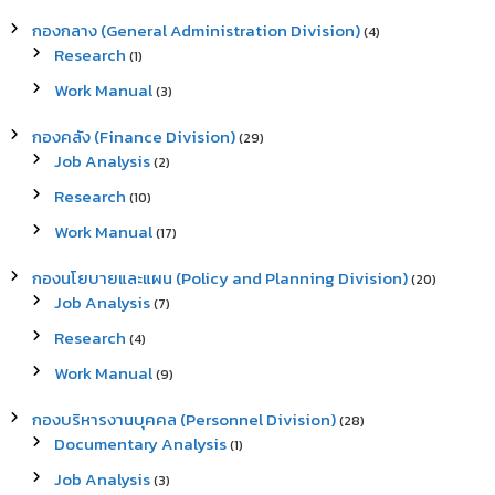
h
กองกลาง (General Administration Division)
(4)
f
Research
(1)
o
r
Work Manual
(3)
:
กองคลัง (Finance Division)
(29)
Job Analysis
(2)
Research
(10)
Work Manual
(17)
กองนโยบายและแผน (Policy and Planning Division)
(20)
Job Analysis
(7)
Research
(4)
Work Manual
(9)
กองบริหารงานบุคคล (Personnel Division)
(28)
Documentary Analysis
(1)
Job Analysis
(3)