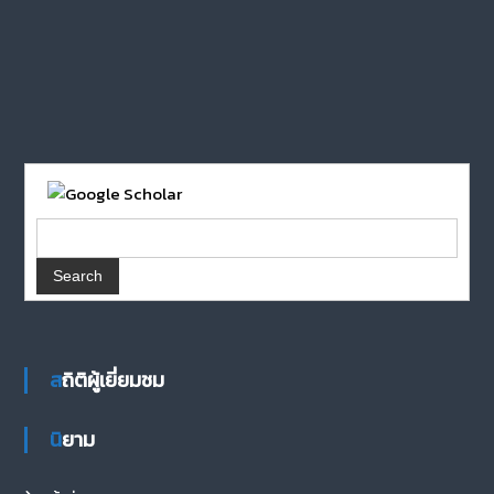
สถิติผู้เยี่ยมชม
นิยาม