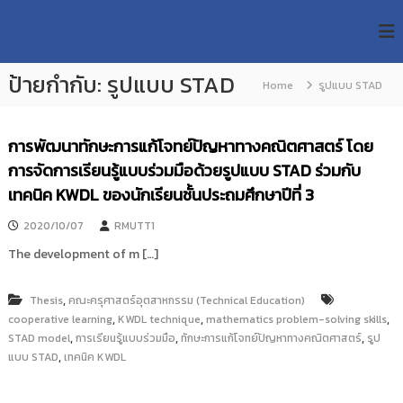
S
R
k
ม
ห
i
M
า
p
U
วิ
ป้ายกำกับ:
รูปแบบ STAD
t
Home
รูปแบบ STAD
T
ท
o
ย
T
c
า
R
o
ลั
การพัฒนาทักษะการแก้โจทย์ปัญหาทางคณิตศาสตร์ โดย
e
ย
n
การจัดการเรียนรู้แบบร่วมมือด้วยรูปแบบ STAD ร่วมกับ
เ
s
t
ท
เทคนิค KWDL ของนักเรียนชั้นประถมศึกษาปีที่ 3
e
e
ค
n
a
โ
2020/10/07
RMUTT1
t
น
r
The development of m […]
โ
c
ล
h
ยี
,
Thesis
คณะครุศาสตร์อุตสาหกรรม (Technical Education)
ร
R
า
,
,
,
cooperative learning
KWDL technique
mathematics problem-solving skills
e
ช
,
,
,
STAD model
การเรียนรู้แบบร่วมมือ
ทักษะการแก้โจทย์ปัญหาทางคณิตศาสตร์
รูป
p
ม
,
แบบ STAD
เทคนิค KWDL
ง
o
ค
s
ล