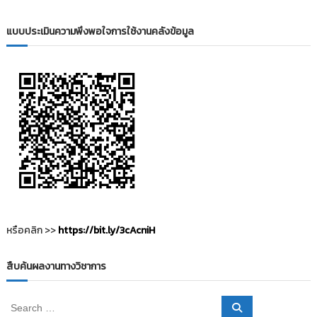
i
ธั
ญ
t
แบบประเมินความพึงพอใจการใช้งานคลังข้อมูล
บุ
o
รี
r
y
:
ค
ลั
ง
ข้
อ
มู
ล
ง
หรือคลิก >>
https://bit.ly/3cAcniH
า
น
สืบค้นผลงานทางวิชาการ
วิ
จั
S
S
ย
e
e