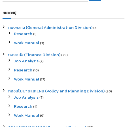
a
a
r
c
r
หมวดหมู่
h
c
h
กองกลาง (General Administration Division)
(4)
f
Research
(1)
o
r
Work Manual
(3)
:
กองคลัง (Finance Division)
(29)
Job Analysis
(2)
Research
(10)
Work Manual
(17)
กองนโยบายและแผน (Policy and Planning Division)
(20)
Job Analysis
(7)
Research
(4)
Work Manual
(9)