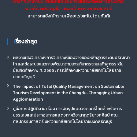
การศึกษาเท่านั้น ห้ามมิให้ใช้ไปในทางแสวงหาผลกำไร ซึ่งหาก
พบเห็นว่ามีข้อมูลใด อันจะเป็นการละเมิดลิขสิทธิ์
สามารถแจ้งให้ทราบเพื่อจะเร่งแก้ไขโดยทันที!
เรื่องล่าสุด
ผลงานเชิงวิเคราะห์ การวิเคราะห์ช่องว่างของหลักสูตรระดับปริญญา
โท และข้อเสนอแนวทางพัฒนาตามเกณฑ์มาตรฐานหลักสูตรระดับ
บัณฑิตศึกษา พ.ศ. 2565 : กรณีศึกษามหาวิทยาลัยเทคโนโลยีราช
มงคลธัญบุรี
The Impact of Total Quality Management on Sustainable
Tourism Development in the Chengdu-Chongqing Urban
Agglomeration
คู่มือการปฏิบัติงาน เรื่อง การจัดรูปแบบวงดนตรีไทยสำหรับการ
บรรเลงและประกอบการแสดงภาควิชานาฏดุริยางคศิลป์ คณะ
ศิลปกรรมศาสตร์ มหาวิทยาลัยเทคโนโลยีราชมงคลธัญบุรี