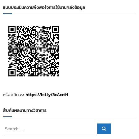
i
ธั
แบบประเมินความพึงพอใจการใช้งานคลังข้อมูล
ญ
t
บุ
o
รี
r
y
:
ค
ลั
ง
ข้
อ
มู
ล
หรือคลิก >>
https://bit.ly/3cAcniH
ง
า
สืบค้นผลงานทางวิชาการ
น
วิ
S
S
จั
e
e
a
ย