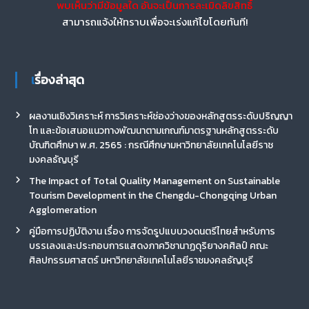
พบเห็นว่ามีข้อมูลใด อันจะเป็นการละเมิดลิขสิทธิ์
สามารถแจ้งให้ทราบเพื่อจะเร่งแก้ไขโดยทันที!
เรื่องล่าสุด
ผลงานเชิงวิเคราะห์ การวิเคราะห์ช่องว่างของหลักสูตรระดับปริญญา
โท และข้อเสนอแนวทางพัฒนาตามเกณฑ์มาตรฐานหลักสูตรระดับ
บัณฑิตศึกษา พ.ศ. 2565 : กรณีศึกษามหาวิทยาลัยเทคโนโลยีราช
มงคลธัญบุรี
The Impact of Total Quality Management on Sustainable
Tourism Development in the Chengdu-Chongqing Urban
Agglomeration
คู่มือการปฏิบัติงาน เรื่อง การจัดรูปแบบวงดนตรีไทยสำหรับการ
บรรเลงและประกอบการแสดงภาควิชานาฏดุริยางคศิลป์ คณะ
ศิลปกรรมศาสตร์ มหาวิทยาลัยเทคโนโลยีราชมงคลธัญบุรี