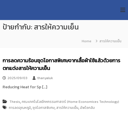
S
R
k
ม
ห
i
M
า
p
U
วิ
ป้ายกำกับ:
สารให้ความเย็น
t
T
ท
o
ย
T
c
า
Home
สารให้ความเย็น
R
o
ลั
e
ย
n
เ
s
t
การลดความร้อนชุดโอกาสพิเศษจากเสื้อผ้าใช้แล้วด้วยการ
ท
e
e
ค
ตกแต่งสารให้ความเย็น
n
a
โ
t
น
r
2025/09/03
thanyaluk
โ
c
ล
Reducing Heat for Sp […]
h
ยี
ร
R
า
,
Thesis
คณะเทคโนโลยีคหกรรมศาสตร์ (Home Economices Technology)
e
ช
,
,
,
การลดอุณหภูมิ
ชุดโอกาสพิเศษ
สารให้ความเย็น
อัพไซคลิง
p
ม
ง
o
ค
s
ล