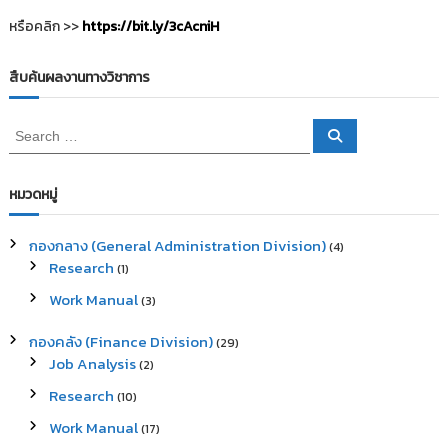
หรือคลิก >>
https://bit.ly/3cAcniH
สืบค้นผลงานทางวิชาการ
S
S
e
e
a
a
r
c
r
หมวดหมู่
h
c
h
กองกลาง (General Administration Division)
(4)
f
Research
(1)
o
r
Work Manual
(3)
:
กองคลัง (Finance Division)
(29)
Job Analysis
(2)
Research
(10)
Work Manual
(17)