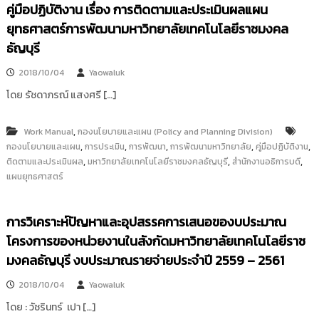
คู่มือปฏิบัติงาน เรื่อง การติดตามและประเมินผลแผน
i
ธั
ญ
t
ยุทธศาสตร์การพัฒนามหาวิทยาลัยเทคโนโลยีราชมงคล
บุ
o
ธัญบุรี
รี
r
2018/10/04
Yaowaluk
y
:
โดย รัชดาภรณ์ แสงศรี […]
ค
ลั
,
Work Manual
กองนโยบายและแผน (Policy and Planning Division)
ง
,
,
,
,
,
กองนโยบายและแผน
การประเมิน
การพัฒนา
การพัฒนามหาวิทยาลัย
คู่มือปฏิบัติงาน
,
,
,
ติดตามและประเมินผล
ข้
มหาวิทยาลัยเทคโนโลยีราชมงคลธัญบุรี
สำนักงานอธิการบดี
แผนยุทธศาสตร์
อ
มู
ล
การวิเคราะห์ปัญหาและอุปสรรคการเสนอของบประมาณ
ง
โครงการของหน่วยงานในสังกัดมหาวิทยาลัยเทคโนโลยีราช
า
มงคลธัญบุรี งบประมาณรายจ่ายประจำปี 2559 – 2561
น
วิ
2018/10/04
Yaowaluk
จั
โดย : วัชรินทร์ เปา […]
ย