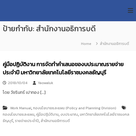
S
R
k
ม
ห
i
M
า
p
U
วิ
ป้ายกำกับ:
สำนักงานอธิการบดี
t
T
ท
o
ย
T
c
า
Home
สำนักงานอธิการบดี
R
o
ลั
e
ย
n
เ
s
t
คู่มือปฏิบัติงาน การจัดทำคำเสนอของบประมาณรายจ่าย
ท
e
e
ค
ประจำปี มหาวิทยาลัยเทคโนโลยีราชมงคลธัญบุรี
n
a
โ
t
น
r
2018/10/04
Yaowaluk
โ
c
ล
โดย วัชรินทร์ เปาทอง […]
h
ยี
ร
R
า
,
Work Manual
กองนโยบายและแผน (Policy and Planning Division)
e
ช
,
,
,
กองนโยบายและแผน
คู่มือปฏิบัติงาน
งบประมาณ
มหาวิทยาลัยเทคโนโลยีราชมงคล
p
ม
,
,
ธัญบุรี
รายจ่ายประจำปี
สำนักงานอธิการบดี
ง
o
ค
s
ล