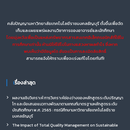
คลังปัญญามหาวิทยาลัยเทคโนโลยีราชมงคลธัญบุรี ตั้งขึ้นเพื่อจัด
เก็บและเผยแพร่ผลงานวิชาการของอาจารย์และนักศึกษา
โดยมุ่งหวังเพื่อเป็นแหล่งทรัพยากรสารสนเทศอิเล็กทรอนิกส์ที่ใช้ใน
การศึกษาเท่านั้น ห้ามมิให้ใช้ไปในทางแสวงหาผลกำไร ซึ่งหาก
พบเห็นว่ามีข้อมูลใด อันจะเป็นการละเมิดลิขสิทธิ์
สามารถแจ้งให้ทราบเพื่อจะเร่งแก้ไขโดยทันที!
เรื่องล่าสุด
ผลงานเชิงวิเคราะห์ การวิเคราะห์ช่องว่างของหลักสูตรระดับปริญญา
โท และข้อเสนอแนวทางพัฒนาตามเกณฑ์มาตรฐานหลักสูตรระดับ
บัณฑิตศึกษา พ.ศ. 2565 : กรณีศึกษามหาวิทยาลัยเทคโนโลยีราช
มงคลธัญบุรี
The Impact of Total Quality Management on Sustainable