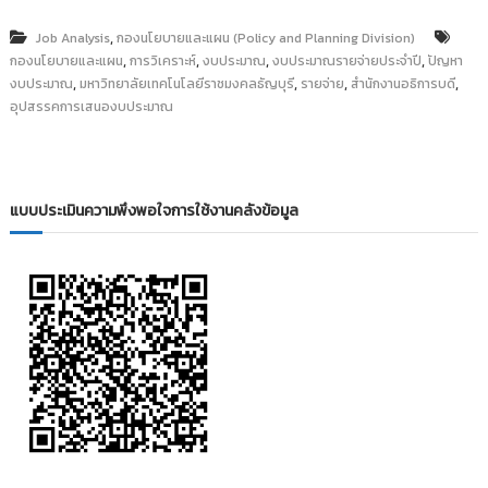
,
Job Analysis
กองนโยบายและแผน (Policy and Planning Division)
,
,
,
,
กองนโยบายและแผน
การวิเคราะห์
งบประมาณ
งบประมาณรายจ่ายประจำปี
ปัญหา
,
,
,
,
งบประมาณ
มหาวิทยาลัยเทคโนโลยีราชมงคลธัญบุรี
รายจ่าย
สำนักงานอธิการบดี
อุปสรรคการเสนองบประมาณ
แบบประเมินความพึงพอใจการใช้งานคลังข้อมูล