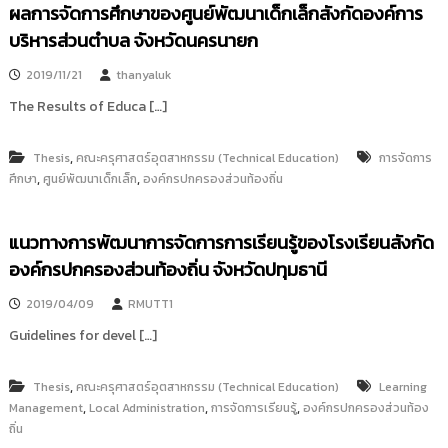
ผลการจัดการศึกษาของศูนย์พัฒนาเด็กเล็กสังกัดองค์การ
i
ธั
ญ
t
บริหารส่วนตำบล จังหวัดนครนายก
บุ
o
รี
2019/11/21
thanyaluk
r
The Results of Educa […]
y
:
ค
,
Thesis
คณะครุศาสตร์อุตสาหกรรม (Technical Education)
การจัดการ
,
,
ศึกษา
ลั
ศูนย์พัฒนาเด็กเล็ก
องค์กรปกครองส่วนท้องถิ่น
ง
ข้
แนวทางการพัฒนาการจัดการการเรียนรู้ของโรงเรียนสังกัด
อ
องค์กรปกครองส่วนท้องถิ่น จังหวัดปทุมธานี
มู
ล
2019/04/09
RMUTT1
ง
Guidelines for devel […]
า
น
,
Thesis
คณะครุศาสตร์อุตสาหกรรม (Technical Education)
Learning
วิ
,
,
,
Management
Local Administration
การจัดการเรียนรู้
องค์กรปกครองส่วนท้อง
จั
ถิ่น
ย