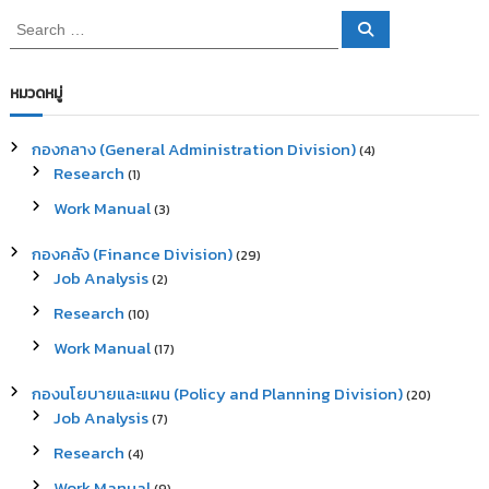
S
S
e
e
a
a
r
c
r
หมวดหมู่
h
c
h
กองกลาง (General Administration Division)
(4)
f
Research
(1)
o
r
Work Manual
(3)
:
กองคลัง (Finance Division)
(29)
Job Analysis
(2)
Research
(10)
Work Manual
(17)
กองนโยบายและแผน (Policy and Planning Division)
(20)
Job Analysis
(7)
Research
(4)
Work Manual