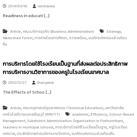
2014/03/10
ratchanee
Readiness in educati […]
,
,
Article
คณะบริหารธุรกิจ (Business Administration)
Strategy
,
,
,
Watershed forest
การถ่ายโอนการศึกษา
ความพร้อม
องค์กรปกครองส่วนท้อง
ถิ่น
การบริหารโดยใช้โรงเรียนเป็นฐานที่ส่งผลต่อประสิทธิภาพ
การบริหารงานวิชาการของครูในโรงเรียนเทศบาล
2012/12/27
thanyaluk
The Effects of Schoo […]
,
,
Article
คณะครุศาสตร์อุตสาหกรรม (Technical Education)
มหาวิทยาลัย
,
,
เทคโนโลยีราชมงคลธัญบุรี (RMUTT)
academic
Efficiency
School-Based
,
,
Management
Subdistrict Administration Organization in Pathumthani
,
,
teachers in municipal schools
การบริหารโดยใช้โรงเรียนเป็นฐาน
ครูโรงเรียน
,
,
เทศบาล
ประสิทธิภาพการบริหารงานวิชาการ
องค์กรปกครองส่วนท้องถิ่น