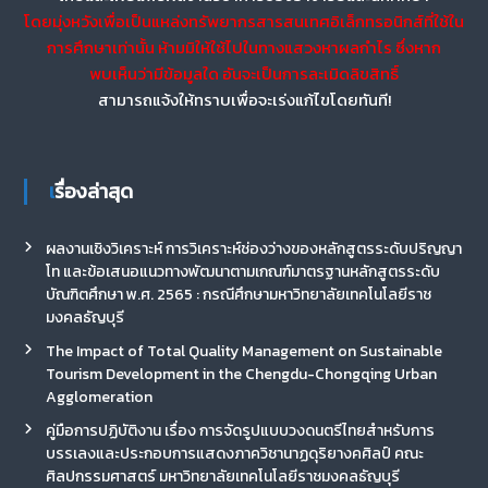
โดยมุ่งหวังเพื่อเป็นแหล่งทรัพยากรสารสนเทศอิเล็กทรอนิกส์ที่ใช้ใน
การศึกษาเท่านั้น ห้ามมิให้ใช้ไปในทางแสวงหาผลกำไร ซึ่งหาก
พบเห็นว่ามีข้อมูลใด อันจะเป็นการละเมิดลิขสิทธิ์
สามารถแจ้งให้ทราบเพื่อจะเร่งแก้ไขโดยทันที!
เรื่องล่าสุด
ผลงานเชิงวิเคราะห์ การวิเคราะห์ช่องว่างของหลักสูตรระดับปริญญา
โท และข้อเสนอแนวทางพัฒนาตามเกณฑ์มาตรฐานหลักสูตรระดับ
บัณฑิตศึกษา พ.ศ. 2565 : กรณีศึกษามหาวิทยาลัยเทคโนโลยีราช
มงคลธัญบุรี
The Impact of Total Quality Management on Sustainable
Tourism Development in the Chengdu-Chongqing Urban
Agglomeration
คู่มือการปฏิบัติงาน เรื่อง การจัดรูปแบบวงดนตรีไทยสำหรับการ
บรรเลงและประกอบการแสดงภาควิชานาฏดุริยางคศิลป์ คณะ
ศิลปกรรมศาสตร์ มหาวิทยาลัยเทคโนโลยีราชมงคลธัญบุรี