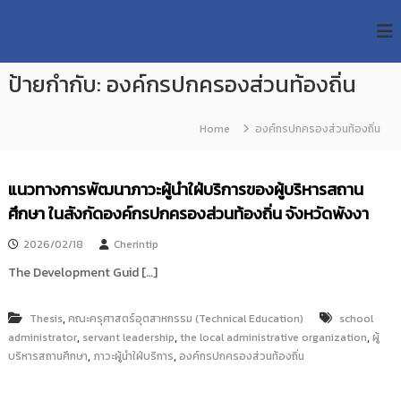
S
R
k
ม
ห
i
M
า
p
U
วิ
ป้ายกำกับ:
องค์กรปกครองส่วนท้องถิ่น
t
T
ท
o
ย
T
c
า
Home
องค์กรปกครองส่วนท้องถิ่น
R
o
ลั
e
ย
n
เ
s
t
แนวทางการพัฒนาภาวะผู้นำใฝ่บริการของผู้บริหารสถาน
ท
e
e
ค
ศึกษา ในสังกัดองค์กรปกครองส่วนท้องถิ่น จังหวัดพังงา
n
a
โ
t
น
r
2026/02/18
Cherintip
โ
c
ล
The Development Guid […]
h
ยี
ร
R
า
,
Thesis
คณะครุศาสตร์อุตสาหกรรม (Technical Education)
school
e
ช
,
,
,
administrator
servant leadership
the local administrative organization
ผู้
p
ม
,
,
บริหารสถานศึกษา
ภาวะผู้นำใฝ่บริการ
องค์กรปกครองส่วนท้องถิ่น
ง
o
ค
s
ล