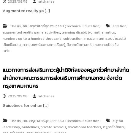
2025/09/18
ratchanee
i
ธั
ญ
Augmented reality ga […]
t
บุ
o
รี
r
,
,
Thesis
คณะครุศาสตร์อุตสาหกรรม (Technical Education)
addition
y
,
,
,
augmented reality game activities
learning disability
mathematics
,
,
numbers up to a hundred thousand
subtraction
การบวกและการลบจำนวนไม่
:
,
,
,
เกินหนึ่งแสน
ความบกพร่องทางการเรียนรู้
วิชาคณิตศาสตร์
เกมความเป็นจริง
ค
เสริม
ลั
ง
ข้
แนวทางการส่งเสริมภาวะผู้นำดิจิทัลของครูอาชีวศึกษาสังกัด
อ
สำนักงานคณะกรรมการส่งเสริมการศึกษาเอกชน จังหวัด
มู
กรุงเทพมหานคร
ล
ง
2025/09/18
ratchanee
า
Guidelines for enhan […]
น
วิ
,
Thesis
คณะครุศาสตร์อุตสาหกรรม (Technical Education)
digital
จั
,
,
,
,
,
leadership
Guidelines
private schools
vocational teachers
ครูอาชีวศึกษา
ย