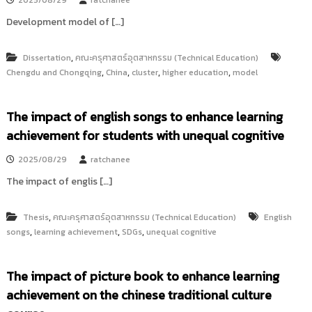
2025/08/29
ratchanee
Development model of […]
,
Dissertation
คณะครุศาสตร์อุตสาหกรรม (Technical Education)
,
,
,
,
Chengdu and Chongqing
China
cluster
higher education
model
The impact of english songs to enhance learning
achievement for students with unequal cognitive
2025/08/29
ratchanee
The impact of englis […]
,
Thesis
คณะครุศาสตร์อุตสาหกรรม (Technical Education)
English
,
,
,
songs
learning achievement
SDGs
unequal cognitive
The impact of picture book to enhance learning
achievement on the chinese traditional culture