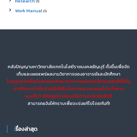
Research
(1)
Work Manual
(1)
คลังปัญญามหาวิทยาลัยเทคโนโลยีราชมงคลธัญบุรี ตั้งขึ้นเพื่อจัด
เก็บและเผยแพร่ผลงานวิชาการของอาจารย์และนักศึกษา
โดยมุ่งหวังเพื่อเป็นแหล่งทรัพยากรสารสนเทศอิเล็กทรอนิกส์ที่ใช้ใน
การศึกษาเท่านั้น ห้ามมิให้ใช้ไปในทางแสวงหาผลกำไร ซึ่งหาก
พบเห็นว่ามีข้อมูลใด อันจะเป็นการละเมิดลิขสิทธิ์
สามารถแจ้งให้ทราบเพื่อจะเร่งแก้ไขโดยทันที!
เรื่องล่าสุด