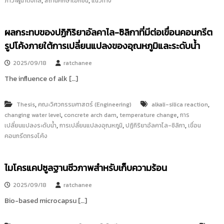
,
,
ภาวะผู้นำดิจิทัล
สถานศึกษาเอกชน
แนวทาง
ผลกระทบของปฏิกิริยาอัลคาไล-ซิลิกาที่มีต่อเขื่อนคอนกรีต
รูปโค้งภายใต้การเปลี่ยนแปลงของอุณหภูมิและระดับน้ำ
2025/09/18
ratchanee
The influence of alk […]
,
,
Thesis
คณะวิศวกรรมศาสตร์ (Engineering)
alkali-silica reaction
,
,
,
changing water level
concrete arch dam
temperature change
การ
,
,
,
เปลี่ยนแปลงระดับน้ำ
การเปลี่ยนแปลงอุณหภูมิ
ปฏิกิริยาอัลคาไล-ซิลิกา
เขื่อน
คอนกรีตทรงโค้ง
ไมโครแคปซูลฐานชีวภาพสำหรับเก็บความร้อน
2025/09/18
ratchanee
Bio-based microcapsu […]