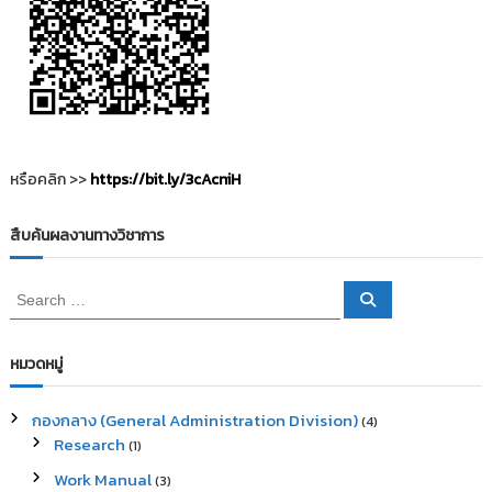
ว
เ
รื่
อ
หรือคลิก >>
https://bit.ly/3cAcniH
ง
สืบค้นผลงานทางวิชาการ
S
S
e
e
a
a
r
c
r
หมวดหมู่
h
c
h
กองกลาง (General Administration Division)
(4)
f
Research
(1)
o
r
Work Manual
(3)