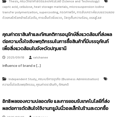
,
Thesis
คณะวิทยาศาสตร์และเทคโนโลยี (Science and Technology)
,
,
,
capric acid
cellulose
heat storage materials
microsuspension iodine
,
,
,
transfer polymerization
supercooling
กรดคาพริค
การสังเคราะห์แบบแขวนลอย
,
,
,
ด้วยกลไกโยกย้ายไอโอดีน
การเย็นตัวยิ่งยวด
วัสดุเก็บความร้อน
เซลลูโลส
คุณค่าตราสินค้าและทัศนคติการอนุรักษ์สิ่งแวดล้อมที่ส่งผล
ต่อความตั้งใจเชิงพฤติกรรมในการซื้อสินค้าที่มีบรรจุภัณฑ์
เพื่อสิ่งแวดล้อมในจังหวัดปทุมธานี
2025/09/18
ratchanee
Influence of brand e […]
,
Independent Study
คณะบริหารธุรกิจ (Business Administration)
,
,
ความตั้งใจเชิงพฤติกรรม
คุณค่าตราสินค้า
ทัศนคติ
อิทธิพลของความปลอดภัย และการยอมรับเทคโนโลยีที่ส่ง
ผลต่อการตัดสินใจใช้งานทรูมันนี่วอลเล็ทในร้านสะดวกซื้อ