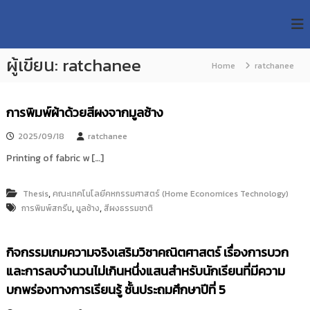
S
R
k
ม
ห
i
M
า
p
U
วิ
ผู้เขียน:
ratchanee
t
Home
ratchanee
T
ท
o
ย
T
c
า
R
o
ลั
การพิมพ์ผ้าด้วยสีผงจากมูลช้าง
e
ย
n
เ
s
t
2025/09/18
ratchanee
ท
e
e
Printing of fabric w […]
ค
n
a
โ
t
น
r
,
Thesis
คณะเทคโนโลยีคหกรรมศาสตร์ (Home Economices Technology)
โ
c
ล
,
,
การพิมพ์สกรีน
มูลช้าง
สีผงธรรมชาติ
h
ยี
ร
R
า
กิจกรรมเกมความจริงเสริมวิชาคณิตศาสตร์ เรื่องการบวก
e
ช
และการลบจำนวนไม่เกินหนึ่งแสนสำหรับนักเรียนที่มีความ
p
ม
ง
o
บกพร่องทางการเรียนรู้ ชั้นประถมศึกษาปีที่ 5
ค
s
ล