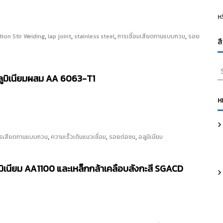
ห
,
,
,
,
ction Stir Welding
lap joint
stainless steel
การเชื่อมเสียดทานแบบกวน
รอย
ส
S
ลูมิเนียมผสม AA 6063-T1
e
a
r
ห
c
h
f
,
,
,
การเสียดทานแบบกวน
ความเร็วเดินแนวเชื่อม
รอยต่อชน
อลูมิเนียม
o
r
:
มิเนียม AA1100 และเหล็กกล้าเคลือบสังกะสี SGACD