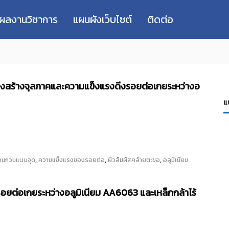
่ผลงานวิชาการ
แผนผังเว็บไซต์
ติดต่อ
รงสร้างจุลภาคและความแข็งแรงดีงรอยต่อเกยระหว่างอ
แ
,
,
,
ทานกวนแบบจุด
ความแข็งแรงของรอยต่อ
ผิวสัมผัสคล้ายตะขอ
อลูมิเนียม
ยต่อเกยระหว่างอลูมิเนียม AA6063 และเหล็กกล้าไร้