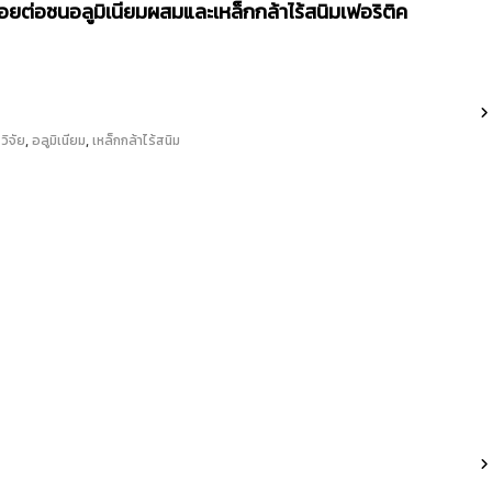
รอยต่อชนอลูมิเนียมผสมและเหล็กกล้าไร้สนิมเฟอริติค
,
,
วิจัย
อลูมิเนียม
เหล็กกล้าไร้สนิม