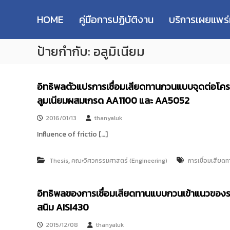
R
S
ม
M
k
ห
HOME
คู่มือการปฏิบัติงาน
บริการเผยแพร
i
า
U
p
วิ
T
ป้ายกำกับ:
อลูมิเนียม
t
ท
T
o
ย
R
c
า
e
o
ลั
อิทธิพลตัวแปรการเชื่อมเสียดทานกวนแบบจุดต่อโค
s
n
ย
ลูมเนียมผสมเกรด AA1100 และ AA5052
e
t
เ
e
ท
a
2016/01/13
thanyaluk
n
ค
r
t
Influence of frictio […]
โ
c
น
h
โ
,
Thesis
คณะวิศวกรรมศาสตร์ (Engineering)
การเชื่อมเสียด
R
ล
e
ยี
p
ร
อิทธิพลของการเชื่อมเสียดทานแบบกวนเข้าแนวของรอ
า
o
สนิม AISI430
ช
s
ม
i
2015/12/08
thanyaluk