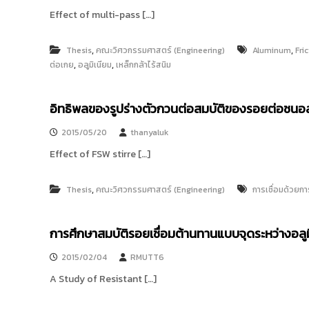
ง
t
Effect of multi-pass […]
ค
o
ล
r
ธั
,
,
Thesis
คณะวิศวกรรมศาสตร์ (Engineering)
Aluminum
Fri
y
ญ
,
,
ต่อเกย
อลูมิเนียม
เหล็กกล้าไร้สนิม
บุ
:
รี
ค
อิทธิพลของรูปร่างตัวกวนต่อสมบัติของรอยต่อชนอ
ลั
ง
2015/05/20
thanyaluk
ข้
Effect of FSW stirre […]
อ
มู
,
Thesis
คณะวิศวกรรมศาสตร์ (Engineering)
การเชื่อมด้วย
ล
ง
า
การศึกษาสมบัติรอยเชื่อมต้านทานแบบจุดระหว่างอลู
น
วิ
2015/02/04
RMUTT6
จั
A Study of Resistant […]
ย