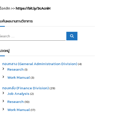
รือคลิก >>
https://bit.ly/3cAcniH
ืบค้นผลงานทางวิชาการ
S
e
a
r
c
มวดหมู่
h
กองกลาง (General Administration Division)
(4)
Research
(1)
Work Manual
(3)
กองคลัง (Finance Division)
(29)
Job Analysis
(2)
Research
(10)
Work Manual
(17)