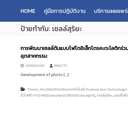
R
S
ม
M
k
ห
HOME
คู่มือการปฏิบัติงาน
บริการเผยแพร
i
า
U
p
วิ
T
ป้ายกำกับ:
เซลล์สุริยะ
t
ท
T
o
ย
R
c
า
e
o
ลั
การพัฒนาเซลล์ต้นแบบโฟโตอิเล็กโตรคะตะไลติกร่วมก
s
n
ย
อุตสาหกรรม
e
t
เ
e
ท
a
2019/02/05
RMUTT1
n
ค
r
t
Development of photo […]
โ
c
น
h
โ
,
Thesis
คณะวิทยาศาสตร์และเทคโนโลยี (Science and Technology)
R
ล
,
,
ขั้วไฟฟ้า FTO/WO[Subscript3]/BiVO[Subscript4]
เซลล์สุริยะ
เซลล์โฟโ
e
ยี
p
ร
า
o
ช
s
ม
i