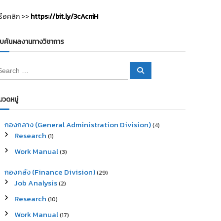
รือคลิก >>
https://bit.ly/3cAcniH
ืบค้นผลงานทางวิชาการ
S
e
a
r
c
มวดหมู่
h
กองกลาง (General Administration Division)
(4)
Research
(1)
Work Manual
(3)
กองคลัง (Finance Division)
(29)
Job Analysis
(2)
Research
(10)
Work Manual
(17)