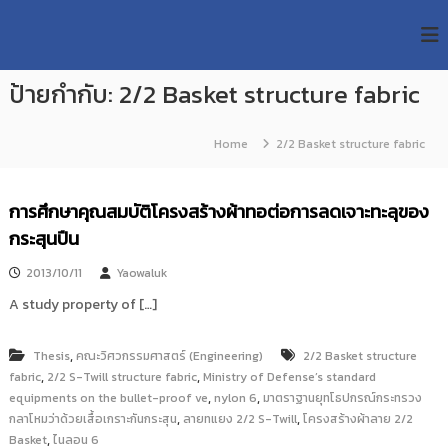
S
R
k
ม
ห
i
M
า
p
U
วิ
ป้ายกำกับ:
2/2 Basket structure fabric
t
T
ท
o
ย
T
c
า
Home
2/2 Basket structure fabric
R
o
ลั
e
ย
n
เ
s
t
การศึกษาคุณสมบัติโครงสร้างผ้าทอต่อการลดเจาะทะลุของ
ท
e
e
ค
กระสุนปืน
n
a
โ
t
น
r
2013/10/11
Yaowaluk
โ
c
ล
A study property of […]
h
ยี
ร
R
า
,
Thesis
คณะวิศวกรรมศาสตร์ (Engineering)
2/2 Basket structure
e
ช
,
,
fabric
2/2 S-Twill structure fabric
Ministry of Defense’s standard
p
ม
,
,
equipments on the bullet-proof ve
nylon 6
มาตราฐานยุทโธปกรณ์กระทรวง
ง
o
,
,
กลาโหมว่าด้วยเสื้อเกราะกันกระสุน
ลายทแยง 2/2 S-Twill
โครงสร้างผ้าลาย 2/2
ค
s
,
Basket
ไนลอน 6
ล