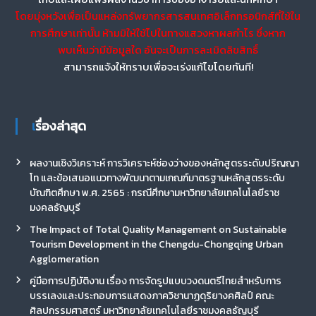
โดยมุ่งหวังเพื่อเป็นแหล่งทรัพยากรสารสนเทศอิเล็กทรอนิกส์ที่ใช้ใน
การศึกษาเท่านั้น ห้ามมิให้ใช้ไปในทางแสวงหาผลกำไร ซึ่งหาก
พบเห็นว่ามีข้อมูลใด อันจะเป็นการละเมิดลิขสิทธิ์
สามารถแจ้งให้ทราบเพื่อจะเร่งแก้ไขโดยทันที!
เรื่องล่าสุด
ผลงานเชิงวิเคราะห์ การวิเคราะห์ช่องว่างของหลักสูตรระดับปริญญา
โท และข้อเสนอแนวทางพัฒนาตามเกณฑ์มาตรฐานหลักสูตรระดับ
บัณฑิตศึกษา พ.ศ. 2565 : กรณีศึกษามหาวิทยาลัยเทคโนโลยีราช
มงคลธัญบุรี
The Impact of Total Quality Management on Sustainable
Tourism Development in the Chengdu-Chongqing Urban
Agglomeration
คู่มือการปฏิบัติงาน เรื่อง การจัดรูปแบบวงดนตรีไทยสำหรับการ
บรรเลงและประกอบการแสดงภาควิชานาฏดุริยางคศิลป์ คณะ
ศิลปกรรมศาสตร์ มหาวิทยาลัยเทคโนโลยีราชมงคลธัญบุรี