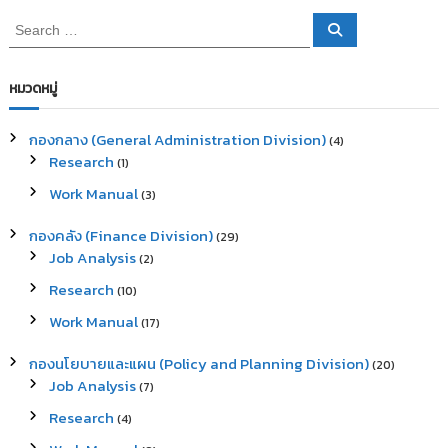
S
S
e
e
a
a
r
c
r
หมวดหมู่
h
c
h
กองกลาง (General Administration Division)
(4)
f
Research
(1)
o
r
Work Manual
(3)
:
กองคลัง (Finance Division)
(29)
Job Analysis
(2)
Research
(10)
Work Manual
(17)
กองนโยบายและแผน (Policy and Planning Division)
(20)
Job Analysis
(7)
Research
(4)