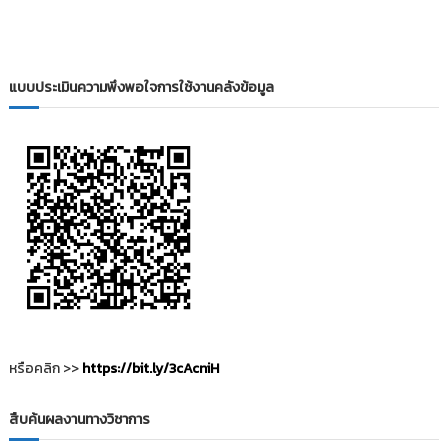
i
ธั
ญ
t
บุ
o
รี
r
แบบประเมินความพึงพอใจการใช้งานคลังข้อมูล
y
:
ค
ลั
ง
ข้
อ
มู
ล
ง
า
หรือคลิก >>
https://bit.ly/3cAcniH
น
วิ
สืบค้นผลงานทางวิชาการ
จั
ย